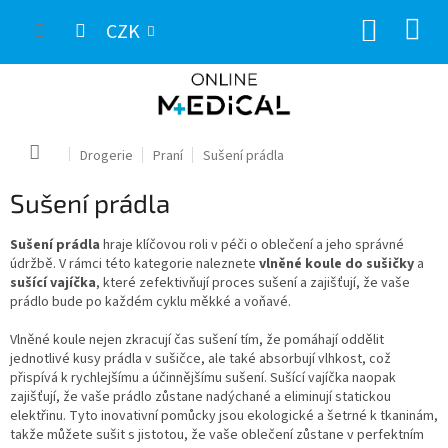
Přejít
NÁKUP
na
CZK
obsah
KOŠÍK
Domů
Drogerie
Praní
Sušení prádla
Sušení prádla
Sušení prádla
hraje klíčovou roli v péči o oblečení a jeho správné
údržbě. V rámci této kategorie naleznete
vlněné koule do sušičky
a
sušící vajíčka
, které zefektivňují proces sušení a zajišťují, že vaše
prádlo bude po každém cyklu měkké a voňavé.
Vlněné koule nejen zkracují čas sušení tím, že pomáhají oddělit
jednotlivé kusy prádla v sušičce, ale také absorbují vlhkost, což
přispívá k rychlejšímu a účinnějšímu sušení. Sušící vajíčka naopak
zajišťují, že vaše prádlo zůstane nadýchané a eliminují statickou
elektřinu. Tyto inovativní pomůcky jsou ekologické a šetrné k tkaninám,
takže můžete sušit s jistotou, že vaše oblečení zůstane v perfektním