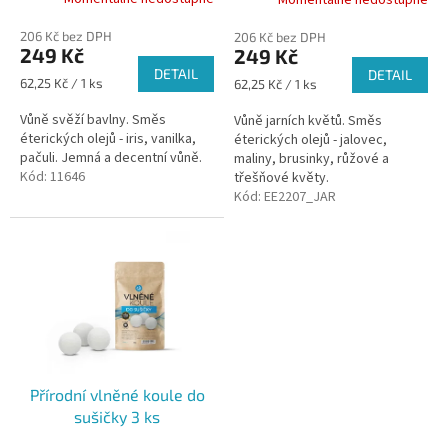
t
ů
206 Kč bez DPH
206 Kč bez DPH
249 Kč
249 Kč
DETAIL
DETAIL
Měrná
62,25 Kč / 1 ks
Měrná
62,25 Kč / 1 ks
cena:
cena:
Vůně svěží bavlny. Směs
Vůně jarních květů. Směs
éterických olejů - iris, vanilka,
éterických olejů - jalovec,
pačuli. Jemná a decentní vůně.
maliny, brusinky, růžové a
Kód:
11646
třešňové květy.
Kód:
EE2207_JAR
Přírodní vlněné koule do
sušičky 3 ks