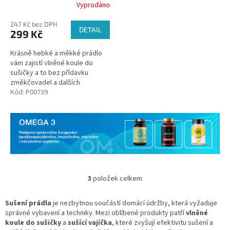
Vyprodáno
Průměrné
hodnocení
247 Kč bez DPH
produktu
DETAIL
299 Kč
je
5,0
Krásně hebké a měkké prádlo
z
vám zajistí vlněné koule do
5
sušičky a to bez přídavku
hvězdiček.
změkčovadel a dalších
chemikálií.
Kód:
P00739
3
položek celkem
O
v
l
Sušení prádla
je nezbytnou součástí domácí údržby, která vyžaduje
á
správné vybavení a techniky. Mezi oblíbené produkty patří
vlněné
d
koule do sušičky
a
sušící vajíčka
, které zvyšují efektivitu sušení a