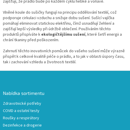
a
zajišťují, že prádlo bude po každém cyklu hebké a voňavé.
c
í
Vlněné koule do sušičky fungují na principu oddělování textilií, což
p
podporuje cirkulaci vzduchu a snižuje dobu sušení. Sušící vajíčka
r
pomáhají eliminovat statickou elektřinu, čímž usnadňují žehlení a
v
zajišťují lepší výsledky při údržbě oblečení. Používáním těchto
k
produktů přispíváte k
ekologičtějšímu sušení
, které šetří energii a
y
chrání tkaniny před poškozením.
v
ý
Zahrnutí těchto inovativních pomůcek do vašeho sušení může výrazně
p
přispět k celkové kvalitě péče o prádlo, a to jak v oblasti úspory času,
i
tak i zachování vzhledu a životnosti textilií.
s
u
Z
á
p
a
Nabídka sortimentu
t
Zdravotnické potřeby
í
COVID a ostatní testy
Roušky a respirátory
Dezinfekce a drogerie