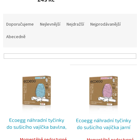
Ř
a
Doporučujeme
Nejlevnější
Nejdražší
Nejprodávanější
z
e
Abecedně
n
í
p
r
V
o
ý
d
p
u
i
k
s
t
p
ů
r
o
Ecoegg náhradní tyčinky
Ecoegg náhradní tyčinky
d
do sušicího vajíčka bavlna,
do sušicího vajíčka jarní
u
4 ks v balení
květy, 4 ks v balení
k
Momentálně nedostupné
Momentálně nedostupné