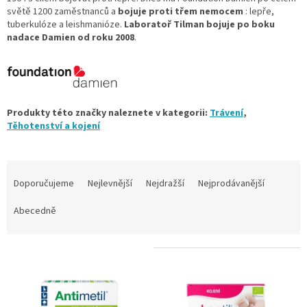
světě 1200 zaměstnanců a
bojuje proti třem nemocem
: lepře,
tuberkulóze a leishmanióze.
Laboratoř Tilman bojuje po boku
nadace Damien od roku 2008
.
Produkty této značky naleznete v kategorii:
Trávení
,
Těhotenství a kojení
Ř
a
Doporučujeme
Nejlevnější
Nejdražší
Nejprodávanější
z
e
Abecedně
n
í
V
p
ý
r
p
o
i
d