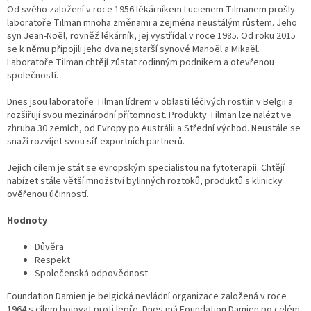
Od svého založení v roce 1956 lékárníkem Lucienem Tilmanem prošly
laboratoře Tilman mnoha změnami a zejména neustálým růstem. Jeho
syn Jean-Noël, rovněž lékárník, jej vystřídal v roce 1985. Od roku 2015
se k němu připojili jeho dva nejstarší synové Manoël a Mikaël.
Laboratoře Tilman chtějí zůstat rodinným podnikem a otevřenou
společností.
Dnes jsou laboratoře Tilman lídrem v oblasti léčivých rostlin v Belgii a
rozšiřují svou mezinárodní přítomnost. Produkty Tilman lze nalézt ve
zhruba 30 zemích, od Evropy po Austrálii a Střední východ. Neustále se
snaží rozvíjet svou síť exportních partnerů.
Jejich cílem je stát se evropským specialistou na fytoterapii. Chtějí
nabízet stále větší množství bylinných roztoků, produktů s klinicky
ověřenou účinností.
Hodnoty
Důvěra
Respekt
Společenská odpovědnost
Foundation Damien je belgická nevládní organizace založená v roce
1964 s cílem bojovat proti lepře. Dnes má Foundation Damien po celém