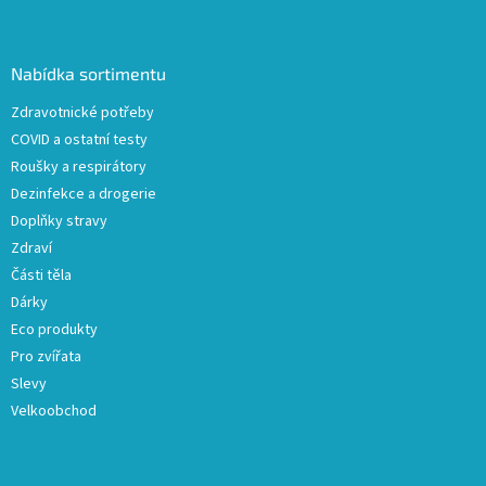
Z
á
á
d
p
a
a
Nabídka sortimentu
c
t
í
Zdravotnické potřeby
í
p
COVID a ostatní testy
r
v
Roušky a respirátory
k
Dezinfekce a drogerie
y
Doplňky stravy
v
ý
Zdraví
p
Části těla
i
Dárky
s
u
Eco produkty
Pro zvířata
Slevy
Velkoobchod