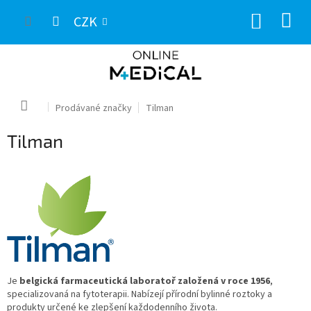
Přejít
NÁKUP
na
CZK
obsah
KOŠÍK
Domů
Prodávané značky
Tilman
Tilman
Je
belgická farmaceutická laboratoř založená v roce 1956
,
specializovaná na fytoterapii. Nabízejí přírodní bylinné roztoky a
produkty určené ke zlepšení každodenního života.