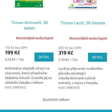
s
u
p
k
r
t
o
ů
Tilman Antimetil, 36
Tilman Lactil, 56 tobolek
d
tablet
u
k
Momentálně nedostupné
Momentálně nedostupné
t
ů
178 Kč bez DPH
285 Kč bez DPH
199 Kč
319 Kč
DETAIL
DETAIL
Měrná
5,53 Kč / 1 ks
Měrná
5,70 Kč / 1 ks
cena:
cena:
Antimetil je doplněk stravy se
Lactil je přípravek rostlinného
zázvorem, který přispívá ke
původu obsahující
klidnému trávení. Oceníte jej na
standardizované sušené
zklidnění žaludku i během
extrakty z anýzu a fenyklu,
cestování nebo v těhotenství.
Kód:
OM83472
které mají příznivý vliv na tvorbu
Kód:
OM83475
mateřského mléka a trávení.
2
položek celkem
O
v
l