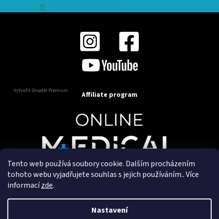
Sledovat na Instagramu
Vytvořil Shoptet Premium
Affiliate program
Tento web používá soubory cookie. Dalším procházením
Copyright 2025
OnlineMedical.cz
. Všechna práva
tohoto webu vyjadřujete souhlas s jejich používáním.. Více
vyhrazena.
informací
zde
.
Vytvořil a marketingově zajišťuje
HyperGroup.cz
Nastavení