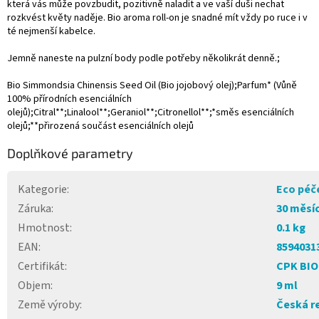
která vás může povzbudit, pozitivně naladit a ve vaší duši nechat
rozkvést květy naděje. Bio aroma roll-on je snadné mít vždy po ruce i v
té nejmenší kabelce.
Jemně naneste na pulzní body podle potřeby několikrát denně.;
Bio Simmondsia Chinensis Seed Oil (Bio jojobový olej);Parfum* (Vůně
100% přírodních esenciálních
olejů);Citral**;Linalool**;Geraniol**;Citronellol**;*směs esenciálních
olejů;**přirozená součást esenciálních olejů
Doplňkové parametry
Kategorie
:
Eco péče
Záruka
:
30 měsí
Hmotnost
:
0.1 kg
EAN
:
8594031
Certifikát
:
CPK BIO
Objem
:
9 ml
Země výroby
:
Česká r