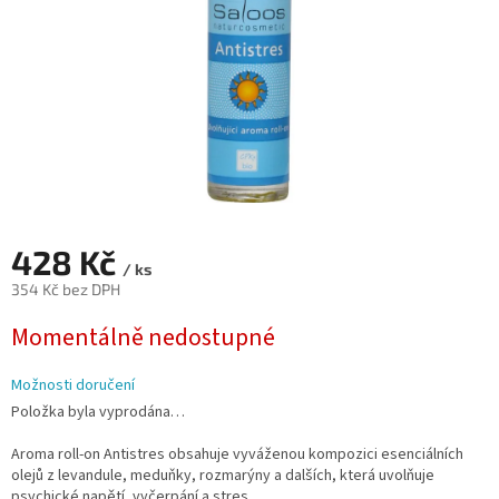
428 Kč
/ ks
354 Kč bez DPH
Měrná
Momentálně nedostupné
cena:
Možnosti doručení
Položka byla vyprodána…
Aroma roll-on Antistres obsahuje vyváženou kompozici esenciálních
olejů z levandule, meduňky, rozmarýny a dalších, která uvolňuje
psychické napětí, vyčerpání a stres.