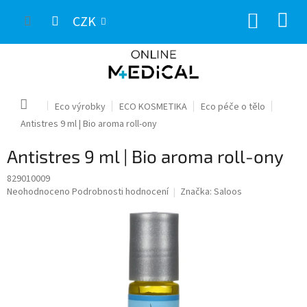
Přejít
NÁKUP
na
CZK
obsah
KOŠÍK
Domů
Eco výrobky
ECO KOSMETIKA
Eco péče o tělo
Antistres 9 ml | Bio aroma roll-ony
Antistres 9 ml | Bio aroma roll-ony
829010009
Průměrné
Neohodnoceno
Podrobnosti hodnocení
Značka:
Saloos
hodnocení
produktu
je
0,0
z
5
hvězdiček.