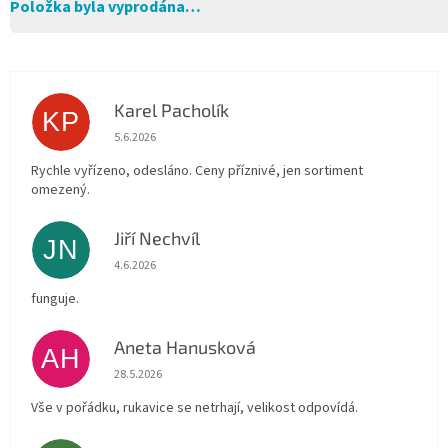
Položka byla vyprodána…
Karel Pacholík
KP
Hodnocení obchodu je 4 z 5 hvězdiček.
5.6.2026
Rychle vyřízeno, odesláno. Ceny příznivé, jen sortiment
omezený.
Jiří Nechvíl
JN
Hodnocení obchodu je 5 z 5 hvězdiček.
4.6.2026
funguje.
Aneta Hanusková
AH
Hodnocení obchodu je 5 z 5 hvězdiček.
28.5.2026
Vše v pořádku, rukavice se netrhají, velikost odpovídá.