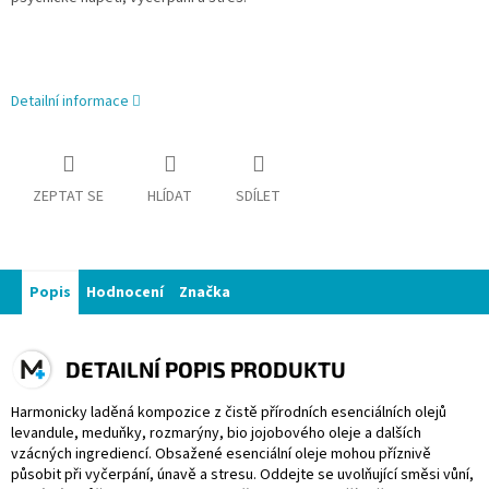
Detailní informace
ZEPTAT SE
HLÍDAT
SDÍLET
Popis
Hodnocení
Značka
DETAILNÍ POPIS PRODUKTU
Harmonicky laděná kompozice z čistě přírodních esenciálních olejů
levandule, meduňky, rozmarýny, bio jojobového oleje a dalších
vzácných ingrediencí. Obsažené esenciální oleje mohou příznivě
působit při vyčerpání, únavě a stresu. Oddejte se uvolňující směsi vůní,