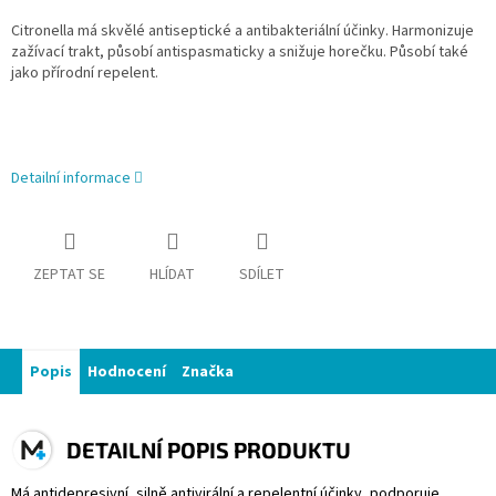
Citronella má skvělé antiseptické a antibakteriální účinky. Harmonizuje
zažívací trakt, působí antispasmaticky a snižuje horečku. Působí také
jako přírodní repelent.
Detailní informace
ZEPTAT SE
HLÍDAT
SDÍLET
Popis
Hodnocení
Značka
DETAILNÍ POPIS PRODUKTU
Má antidepresivní, silně antivirální a repelentní účinky, podporuje