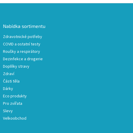
Z
á
p
a
Nabídka sortimentu
t
Zdravotnické potřeby
í
COVID a ostatní testy
Roušky a respirátory
Dezinfekce a drogerie
Doplňky stravy
Zdraví
Části těla
Dárky
Eco produkty
Pro zvířata
Slevy
Velkoobchod