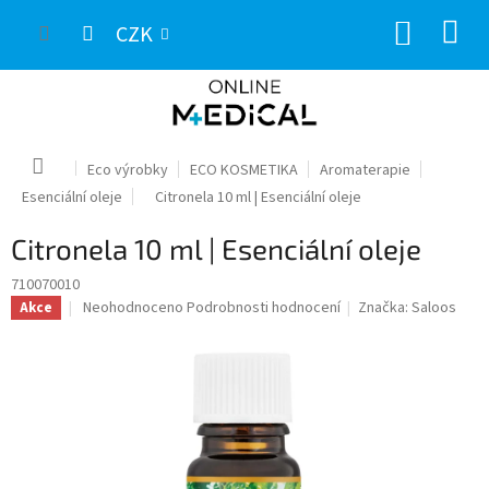
Přejít
NÁKUP
na
CZK
obsah
KOŠÍK
Domů
Eco výrobky
ECO KOSMETIKA
Aromaterapie
Esenciální oleje
Citronela 10 ml | Esenciální oleje
Citronela 10 ml | Esenciální oleje
710070010
Průměrné
Neohodnoceno
Podrobnosti hodnocení
Značka:
Saloos
Akce
hodnocení
produktu
je
0,0
z
5
hvězdiček.