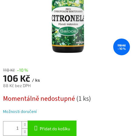
118 Kč
–10 %
118 Kč
–10 %
106 Kč
/ ks
88 Kč bez DPH
Měrná
Momentálně nedostupné
(1 ks)
cena:
Možnosti doručení
Přidat do košíku