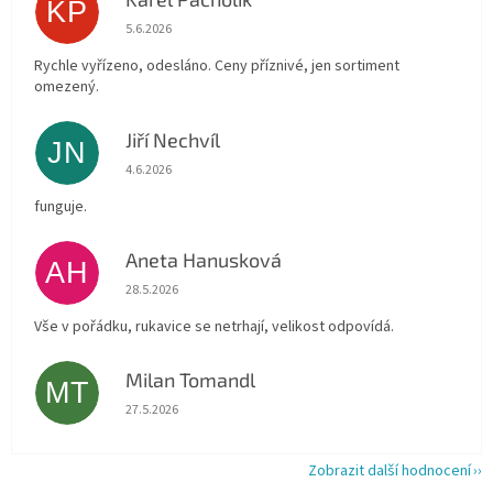
KP
Hodnocení obchodu je 4 z 5 hvězdiček.
5.6.2026
Rychle vyřízeno, odesláno. Ceny příznivé, jen sortiment
omezený.
Jiří Nechvíl
JN
Hodnocení obchodu je 5 z 5 hvězdiček.
4.6.2026
funguje.
Aneta Hanusková
AH
Hodnocení obchodu je 5 z 5 hvězdiček.
28.5.2026
Vše v pořádku, rukavice se netrhají, velikost odpovídá.
Milan Tomandl
MT
Hodnocení obchodu je 5 z 5 hvězdiček.
27.5.2026
Zobrazit další hodnocení