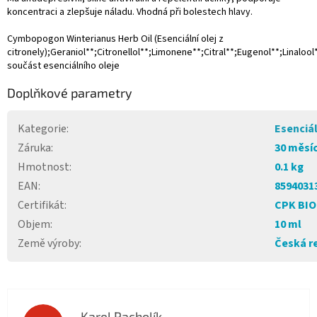
koncentraci a zlepšuje náladu. Vhodná při bolestech hlavy.
Cymbopogon Winterianus Herb Oil (Esenciální olej z
citronely);Geraniol**;Citronellol**;Limonene**;Citral**;Eugenol**;Linalool
součást esenciálního oleje
Doplňkové parametry
Kategorie
:
Esenciál
Záruka
:
30 měsí
Hmotnost
:
0.1 kg
EAN
:
8594031
Certifikát
:
CPK BIO
Objem
:
10 ml
Země výroby
:
Česká r
Karel Pacholík