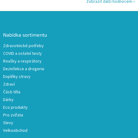
Zobrazit další hodnocení
Z
á
p
a
Nabídka sortimentu
t
Zdravotnické potřeby
í
COVID a ostatní testy
Roušky a respirátory
Dezinfekce a drogerie
Doplňky stravy
Zdraví
Části těla
Dárky
Eco produkty
Pro zvířata
Slevy
Velkoobchod