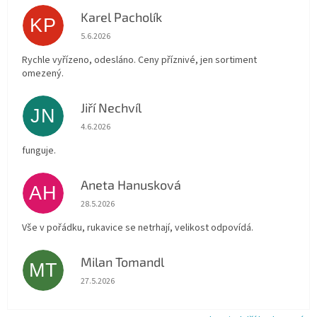
Karel Pacholík
KP
Hodnocení obchodu je 4 z 5 hvězdiček.
5.6.2026
Rychle vyřízeno, odesláno. Ceny příznivé, jen sortiment
omezený.
Jiří Nechvíl
JN
Hodnocení obchodu je 5 z 5 hvězdiček.
4.6.2026
funguje.
Aneta Hanusková
AH
Hodnocení obchodu je 5 z 5 hvězdiček.
28.5.2026
Vše v pořádku, rukavice se netrhají, velikost odpovídá.
Milan Tomandl
MT
Hodnocení obchodu je 5 z 5 hvězdiček.
27.5.2026