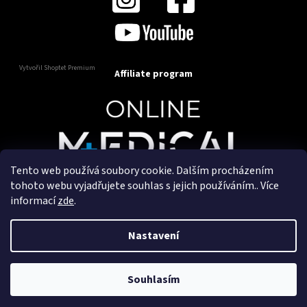
Vytvořil Shoptet Premium
Affiliate program
Tento web používá soubory cookie. Dalším procházením
Copyright 2025
OnlineMedical.cz
. Všechna práva
tohoto webu vyjadřujete souhlas s jejich používáním.. Více
vyhrazena.
informací
zde
.
Vytvořil a marketingově zajišťuje
HyperGroup.cz
Nastavení
Souhlasím