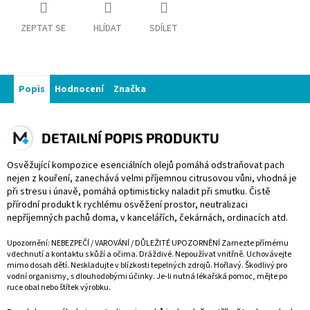
ZEPTAT SE
HLÍDAT
SDÍLET
Popis
Hodnocení
Značka
DETAILNÍ POPIS PRODUKTU
Osvěžující kompozice esenciálních olejů pomáhá odstraňovat pach
nejen z kouření, zanechává velmi příjemnou citrusovou vůni, vhodná je
při stresu i únavě, pomáhá optimisticky naladit při smutku. Čistě
přírodní produkt k rychlému osvěžení prostor, neutralizaci
nepříjemných pachů doma, v kancelářích, čekárnách, ordinacích atd.
Upozornění: NEBEZPEČÍ / VAROVÁNÍ / DŮLEŽITÉ UPOZORNĚNÍ Zamezte přímému
vdechnutí a kontaktu s kůží a očima. Dráždivé. Nepoužívat vnitřně. Uchovávejte
mimo dosah dětí. Neskladujte v blízkosti tepelných zdrojů. Hořlavý. Škodlivý pro
vodní organismy, s dlouhodobými účinky. Je-li nutná lékařská pomoc, mějte po
ruce obal nebo štítek výrobku.