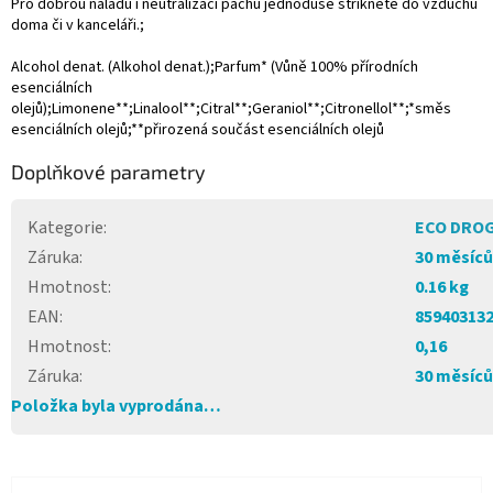
Pro dobrou náladu i neutralizaci pachů jednoduše stříkněte do vzduchu
doma či v kanceláři.;
Alcohol denat. (Alkohol denat.);Parfum* (Vůně 100% přírodních
esenciálních
olejů);Limonene**;Linalool**;Citral**;Geraniol**;Citronellol**;*směs
esenciálních olejů;**přirozená součást esenciálních olejů
Doplňkové parametry
Kategorie
:
ECO DRO
Záruka
:
30 měsíců
Hmotnost
:
0.16 kg
EAN
:
85940313
Hmotnost
:
0,16
Záruka
:
30 měsíců
Položka byla vyprodána…