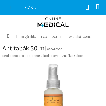
Přejít
NÁKUP
na
CZK
obsah
KOŠÍK
Domů
Eco výrobky
ECO DROGERIE
Antitabák 50 ml
Antitabák 50 ml
830010050
Průměrné
Neohodnoceno
Podrobnosti hodnocení
Značka:
Saloos
hodnocení
produktu
je
0,0
z
5
hvězdiček.