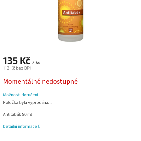
135 Kč
/ ks
112 Kč bez DPH
Měrná
Momentálně nedostupné
cena:
Možnosti doručení
Položka byla vyprodána…
Antitabák 50 ml
Detailní informace