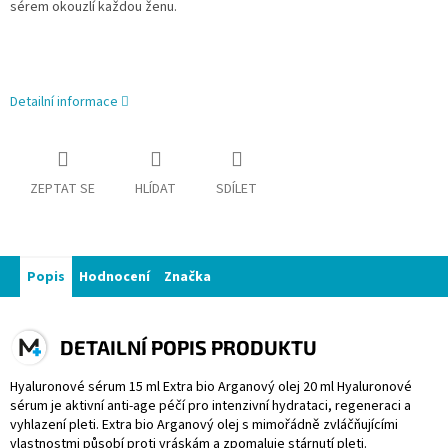
sérem okouzlí každou ženu.
Detailní informace
ZEPTAT SE
HLÍDAT
SDÍLET
Popis
Hodnocení
Značka
DETAILNÍ POPIS PRODUKTU
Hyaluronové sérum 15 ml Extra bio Arganový olej 20 ml Hyaluronové
sérum je aktivní anti-age péčí pro intenzivní hydrataci, regeneraci a
vyhlazení pleti. Extra bio Arganový olej s mimořádně zvláčňujícími
vlastnostmi působí proti vráskám a zpomaluje stárnutí pleti.