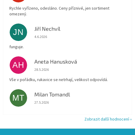
Rychle vyřízeno, odesláno. Ceny příznivé, jen sortiment
omezený.
Jiří Nechvíl
JN
Hodnocení obchodu je 5 z 5 hvězdiček.
4.6.2026
funguje.
Aneta Hanusková
AH
Hodnocení obchodu je 5 z 5 hvězdiček.
28.5.2026
Vše v pořádku, rukavice se netrhají, velikost odpovídá.
Milan Tomandl
MT
Hodnocení obchodu je 5 z 5 hvězdiček.
27.5.2026
Zobrazit další hodnocení
Z