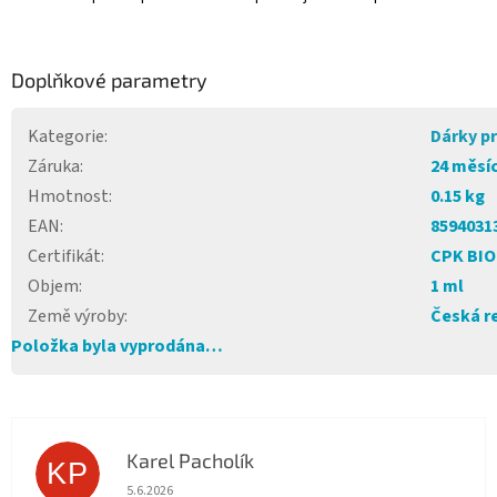
Doplňkové parametry
Kategorie
:
Dárky p
Záruka
:
24 měsí
Hmotnost
:
0.15 kg
EAN
:
8594031
Certifikát
:
CPK BIO
Objem
:
1 ml
Země výroby
:
Česká r
Položka byla vyprodána…
Karel Pacholík
KP
Hodnocení obchodu je 4 z 5 hvězdiček.
5.6.2026