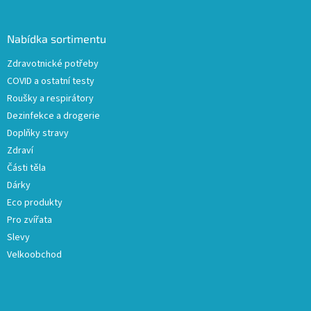
á
p
a
Nabídka sortimentu
t
Zdravotnické potřeby
í
COVID a ostatní testy
Roušky a respirátory
Dezinfekce a drogerie
Doplňky stravy
Zdraví
Části těla
Dárky
Eco produkty
Pro zvířata
Slevy
Velkoobchod