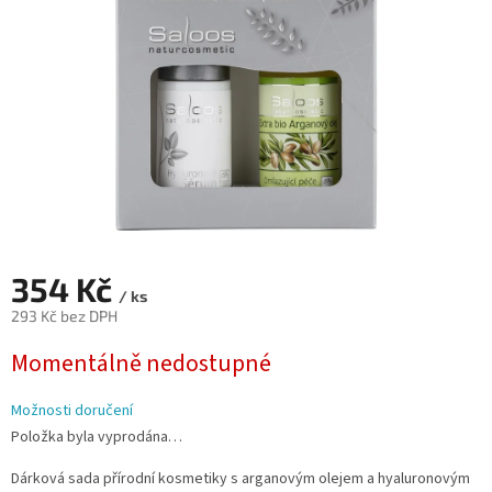
354 Kč
/ ks
293 Kč bez DPH
Měrná
Momentálně nedostupné
cena:
Možnosti doručení
Položka byla vyprodána…
Dárková sada přírodní kosmetiky s arganovým olejem a hyaluronovým