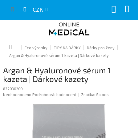
Přejít
NÁKUP
na
CZK
obsah
KOŠÍK
Domů
Eco výrobky
TIPY NA DÁRKY
Dárky pro ženy
Argan & Hyaluronové sérum 1 kazeta | Dárkové kazety
Argan & Hyaluronové sérum 1
kazeta | Dárkové kazety
832030200
Průměrné
Neohodnoceno
Podrobnosti hodnocení
Značka:
Saloos
hodnocení
produktu
je
0,0
z
5
hvězdiček.