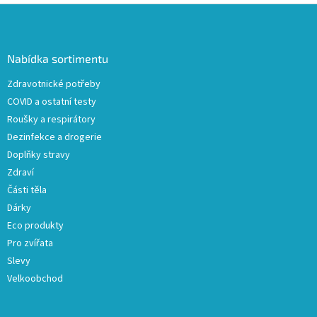
v
Z
a
á
c
á
n
í
p
í
p
a
Nabídka sortimentu
r
t
v
Zdravotnické potřeby
í
k
COVID a ostatní testy
y
v
Roušky a respirátory
ý
Dezinfekce a drogerie
p
Doplňky stravy
i
s
Zdraví
u
Části těla
Dárky
Eco produkty
Pro zvířata
Slevy
Velkoobchod