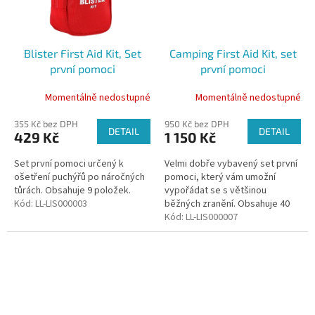
Blister First Aid Kit, Set
Camping First Aid Kit, set
první pomoci
první pomoci
Momentálně nedostupné
Momentálně nedostupné
355 Kč bez DPH
950 Kč bez DPH
DETAIL
DETAIL
429 Kč
1 150 Kč
Set první pomoci určený k
Velmi dobře vybavený set první
ošetření puchýřů po náročných
pomoci, který vám umožní
tůrách. Obsahuje 9 položek.
vypořádat se s většinou
Kód:
LL-LIS000003
běžných zranění. Obsahuje 40
položek.
Kód:
LL-LIS000007