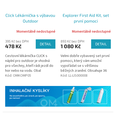
Click Lékárnička s výbavou
Explorer First Aid Kit, set
Outdoor
první pomoci
Momentálně nedostupné
Momentálně nedostupné
395 Kč bez DPH
893 Kč bez DPH
DETAIL
DETAIL
478 Kč
1 080 Kč
Cestovní lékárnička CLICK s
Velmi dobře vybavený set první
náplní pro outdoor je vhodná
pomoci, který vám umožní
pro všechny, kteří rádi jezdí do
vypořádat se s většinou
hor nebo na vodu. Obal
běžných zranění. Obsahuje 36
lékárničky je voděodolný, lze ji
Kód:
OMKOMP05
položek.
Kód:
LL-LIS000008
tedy vzít s sebou i na vodu....