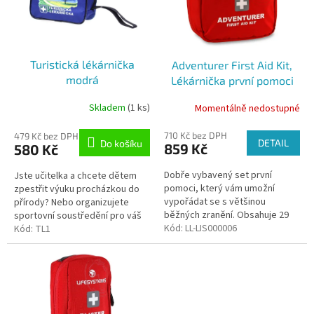
k
s
t
p
ů
r
o
Turistická lékárnička
Adventurer First Aid Kit,
d
modrá
Lékárnička první pomoci
u
k
Skladem
(1 ks)
Momentálně nedostupné
Průměrné
t
hodnocení
ů
produktu
710 Kč bez DPH
479 Kč bez DPH
DETAIL
Do košíku
859 Kč
580 Kč
je
5,0
Dobře vybavený set první
Jste učitelka a chcete dětem
z
pomoci, který vám umožní
zpestřit výuku procházkou do
5
vypořádat se s většinou
přírody? Nebo organizujete
hvězdiček.
běžných zranění. Obsahuje 29
sportovní soustředění pro váš
položek.
Kód:
LL-LIS000006
skvělý tým? Kvalitní turistická
Kód:
TL1
lékárnička je nezbytná pro...