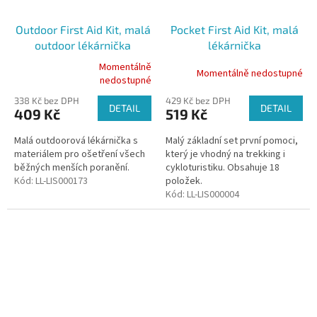
Outdoor First Aid Kit, malá
Pocket First Aid Kit, malá
outdoor lékárnička
lékárnička
Momentálně
Momentálně nedostupné
Průměrné
nedostupné
hodnocení
338 Kč bez DPH
429 Kč bez DPH
produktu
DETAIL
DETAIL
409 Kč
519 Kč
je
5,0
Malá outdoorová lékárnička s
Malý základní set první pomoci,
z
materiálem pro ošetření všech
který je vhodný na trekking i
5
běžných menších poranění.
cykloturistiku. Obsahuje 18
hvězdiček.
Kód:
LL-LIS000173
položek.
Kód:
LL-LIS000004