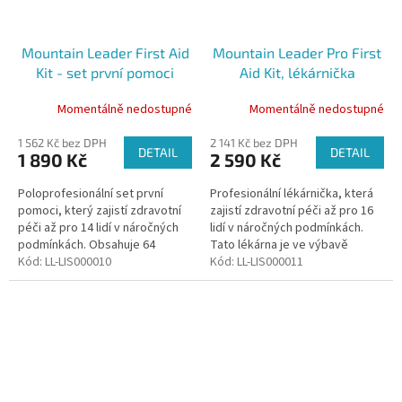
Mountain Leader First Aid
Mountain Leader Pro First
Kit - set první pomoci
Aid Kit, lékárnička
Momentálně nedostupné
Momentálně nedostupné
1 562 Kč bez DPH
2 141 Kč bez DPH
DETAIL
DETAIL
1 890 Kč
2 590 Kč
Poloprofesionální set první
Profesionální lékárnička, která
pomoci, který zajistí zdravotní
zajistí zdravotní péči až pro 16
péči až pro 14 lidí v náročných
lidí v náročných podmínkách.
podmínkách. Obsahuje 64
Tato lékárna je ve výbavě
položek.
Kód:
LL-LIS000010
Britských speciálních jednotek i
Kód:
LL-LIS000011
záchranných týmů v...