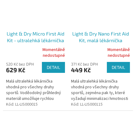
Light & Dry Micro First Aid
Light & Dry Nano First Aid
Kit - ultralehká lékárnička
Kit, malá lékárnička
Momentálně
Momentálně
Průměrné
Průměrné
nedostupné
nedostupné
hodnocení
hodnocení
520 Kč bez DPH
371 Kč bez DPH
produktu
produktu
DETAIL
DETAIL
629 Kč
449 Kč
je
je
5,0
5,0
Malá ultralehká lékárnička
Malá ultralehká lékárnička
z
z
vhodná pro všechny druhy
vhodná pro všechny druhy
5
5
sportů. Voděodolný průhledný
sportů, zejména pak ty, které
hvězdiček.
hvězdiček.
materiál umožňuje rychlou
vyžadují minimalizaci hmotnosti
orientaci v materiálu. Obsahuje
Kód:
LL-LIS000015
a velikosti. Obsahuje 16
Kód:
LL-LIS000115
32 položek.
položek.