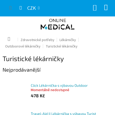
Přejít
NÁKUP
na
CZK
obsah
KOŠÍK
Domů
Zdravotnické potřeby
Lékárničky
Outdoorové lékárničky
Turistické lékárničky
Turistické lékárničky
Nejprodávanější
Click Lékárnička s výbavou Outdoor
Momentálně nedostupné
478 Kč
Travel-Aid II Lékárnička s výbavou Turist