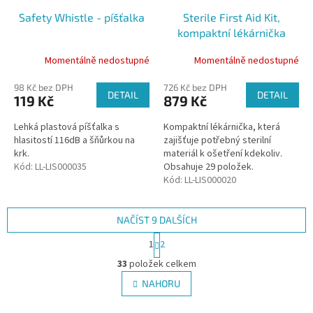
Safety Whistle - píšťalka
Sterile First Aid Kit,
kompaktní lékárnička
Momentálně nedostupné
Momentálně nedostupné
98 Kč bez DPH
726 Kč bez DPH
DETAIL
DETAIL
119 Kč
879 Kč
Lehká plastová píšťalka s
Kompaktní lékárnička, která
hlasitostí 116dB a šňůrkou na
zajišťuje potřebný sterilní
krk.
materiál k ošetření kdekoliv.
Kód:
LL-LIS000035
Obsahuje 29 položek.
Kód:
LL-LIS000020
NAČÍST 9 DALŠÍCH
S
1
2
t
O
r
33
položek celkem
v
á
l
NAHORU
n
á
k
d
o