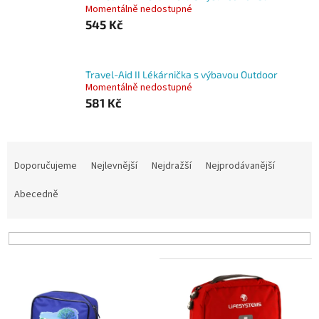
Momentálně nedostupné
545 Kč
Travel-Aid II Lékárnička s výbavou Outdoor
Momentálně nedostupné
581 Kč
Ř
a
Doporučujeme
Nejlevnější
Nejdražší
Nejprodávanější
z
e
Abecedně
n
í
p
r
V
o
ý
d
p
u
i