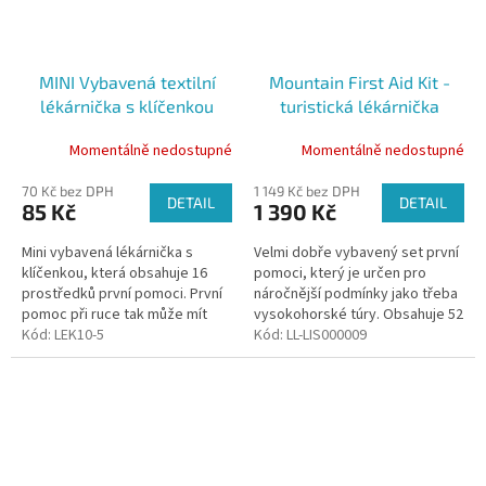
MINI Vybavená textilní
Mountain First Aid Kit -
lékárnička s klíčenkou
turistická lékárnička
Momentálně nedostupné
Momentálně nedostupné
70 Kč bez DPH
1 149 Kč bez DPH
DETAIL
DETAIL
85 Kč
1 390 Kč
Mini vybavená lékárnička s
Velmi dobře vybavený set první
klíčenkou, která obsahuje 16
pomoci, který je určen pro
prostředků první pomoci. První
náročnější podmínky jako třeba
pomoc při ruce tak může mít
vysokohorské túry. Obsahuje 52
každý. Pouzdro disponuje
Kód:
LEK10-5
položek.
Kód:
LL-LIS000009
velkou plochou k potisku,
vhodné...