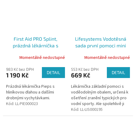
First Aid PRO Splint,
Lifesystems Vodotěsná
prázdná lékárnička s
sada první pomoci mini
hliníkovou dlahou
Momentálně nedostupné
Momentálně nedostupné
983 Kč bez DPH
553 Kč bez DPH
DETAIL
DETAIL
1 190 Kč
669 Kč
Prázdná lékárnička Pieps s
Lékárnička základní pomoci s
hliníkovou dlahou a dalšími
voděodolným obalem, určená k
drobnými vychytávkami.
ošetření zranění typických pro
Kód:
LL-PIE000023
vodní sporty. Ale spolehlivě ji
využijete i při jiných aktivitách.
Kód:
LL-LIS000195