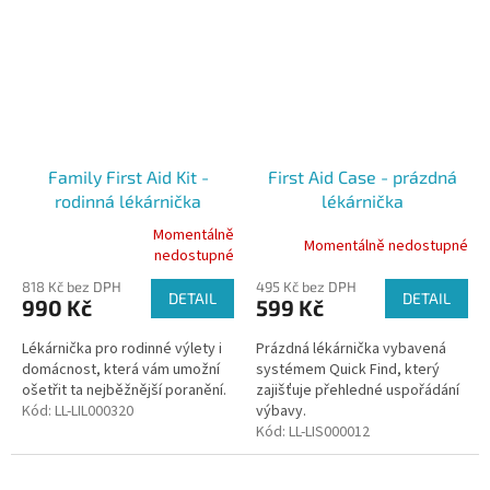
Family First Aid Kit -
First Aid Case - prázdná
rodinná lékárnička
lékárnička
Momentálně
Momentálně nedostupné
Průměrné
nedostupné
hodnocení
818 Kč bez DPH
495 Kč bez DPH
produktu
DETAIL
DETAIL
990 Kč
599 Kč
je
5,0
Lékárnička pro rodinné výlety i
Prázdná lékárnička vybavená
z
domácnost, která vám umožní
systémem Quick Find, který
5
ošetřit ta nejběžnější poranění.
zajišťuje přehledné uspořádání
hvězdiček.
Kód:
LL-LIL000320
výbavy.
Kód:
LL-LIS000012