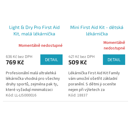
Light & Dry Pro First Aid
Mini First Aid Kit - dětská
Kit, malá lékárnička
lékárnička
Momentálně
Momentálně nedostupné
Průměrné
nedostupné
hodnocení
636 Kč bez DPH
421 Kč bez DPH
produktu
DETAIL
DETAIL
769 Kč
509 Kč
je
5,0
Profesionální malá ultralehká
Lékárnička First Aid Kit Family
z
lékárnička vhodná pro všechny
vám umožní ošetřit základní
5
druhy sportů, zejména pak ty,
poranění. S dětmi ji oceníte
hvězdiček.
které vyžadují minimalizaci
nejen při výletech za
hmotnosti a velikosti. Obsahuje
Kód:
LL-LIS000016
dobrodružstvím.
Kód:
18837
42 položek.