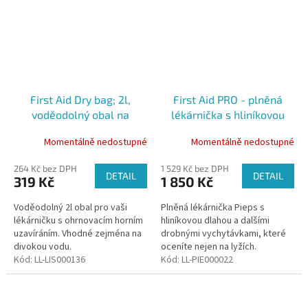
First Aid Dry bag; 2l,
First Aid PRO - plněná
voděodolný obal na
lékárnička s hliníkovou
lékárničku
dlahou
Momentálně nedostupné
Momentálně nedostupné
264 Kč bez DPH
1 529 Kč bez DPH
DETAIL
DETAIL
319 Kč
1 850 Kč
Voděodolný 2l obal pro vaši
Plněná lékárnička Pieps s
lékárničku s ohrnovacím horním
hliníkovou dlahou a dalšími
uzavíráním. Vhodné zejména na
drobnými vychytávkami, které
divokou vodu.
oceníte nejen na lyžích.
Kód:
LL-LIS000136
Kód:
LL-PIE000022