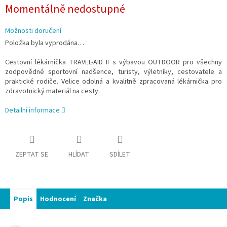
Měrná
Momentálně nedostupné
cena:
Možnosti doručení
Položka byla vyprodána…
Cestovní lékárnička TRAVEL-AID II s výbavou OUTDOOR pro všechny
zodpovědné sportovní nadšence, turisty, výletníky, cestovatele a
praktické rodiče. Velice odolná a kvalitně zpracovaná lékárnička pro
zdravotnický materiál na cesty.
Detailní informace
ZEPTAT SE
HLÍDAT
SDÍLET
Popis
Hodnocení
Značka