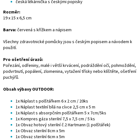
česká lékárnička s českými popisky
Rozměr:
19 x 15 x 6,5 cm
Barva:
červená s křížkem a nápisem
Všechny zdravotnické pomůcky jsou s českým popisem a návodem k
použití.
Pro ošetření úrazů:
Pořezání, odřeniny, malé i větší krvácení, podráždění očí, pohmoždění,
podvrtnutí, popálení, zlomenina, vytažení třísky nebo klíštěte, ošetření
puchýřů.
Obsah výbavy OUTDOOR:
1x Náplast s polštářkem 6 x 2 cm / 20ks
1x Náplast textilní bílá na cívce 2,5 cm x 5 m
1x Náplast s absorpčním polštářkem 5 x 7cm/5ks
1x Kompres gáza sterilní 7,5 x 7,5 cm / 5 ks
1x Obvaz hotový sterilní č.2 Hartmann (1 polštářek)
1x Obvaz sterilní 8cm x 5m
1x Obvaz sterilní 6cm x 5m