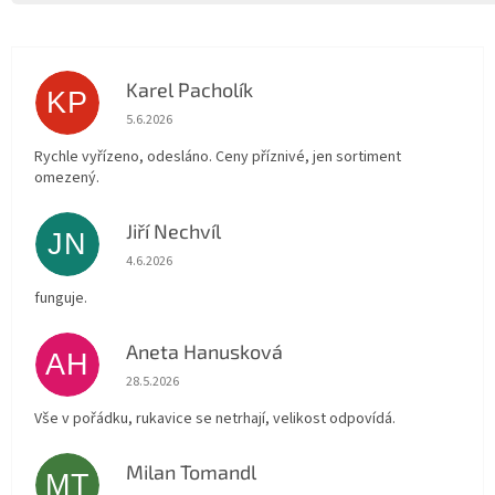
Karel Pacholík
KP
Hodnocení obchodu je 4 z 5 hvězdiček.
5.6.2026
Rychle vyřízeno, odesláno. Ceny příznivé, jen sortiment
omezený.
Jiří Nechvíl
JN
Hodnocení obchodu je 5 z 5 hvězdiček.
4.6.2026
funguje.
Aneta Hanusková
AH
Hodnocení obchodu je 5 z 5 hvězdiček.
28.5.2026
Vše v pořádku, rukavice se netrhají, velikost odpovídá.
Milan Tomandl
MT