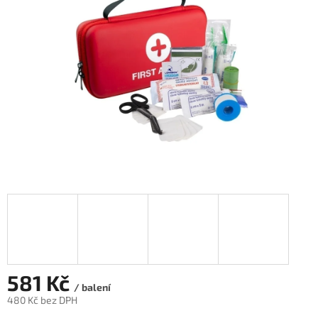
hvězdiček.
581 Kč
/ balení
480 Kč bez DPH