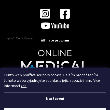
Vytvořil Shoptet Premium
Affiliate program
Tento web používá soubory cookie. Dalším procházením
Copyright 2025
OnlineMedical.cz
. Všechna práva
tohoto webu vyjadřujete souhlas s jejich používáním.. Více
vyhrazena.
informací
zde
.
Vytvořil a marketingově zajišťuje
HyperGroup.cz
Nastavení