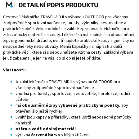
DETAILNÍ POPIS PRODUKTU
Cestovní lékárnička TRAVEL-AID II s výbavou OUTDOOR pro všechny
zodpovědné sportovní nadšence, turisty, výletníky, cestovatele a
praktické rodiče. Velice odolná a kvalitně zpracovaná lékárnička pro
zdravotnický materiál na cesty. Lékárnička má zapínání na obousměrný
zip, ergonomické držadlo, uvnitř najdete praktické kapsy a gumičky na
neposedné léky nebo obvazy. Menší kapsičky na náplasti a další
praktické věci, které si s sebou můžete vzít na cesty. Základní výbava
je už zabalena, je jen na Vás, co si do ní ještě přidáte.
Vlastnosti:
textilní lékárnička TRAVEL-AID II s výbavou OUTDOOR pro
všechny zodpovědné sportovní nadšence
vhodná pro turisty, sportovce, cestovatele, horolezce, rodiče a
učitele
má
obousměrné zipy vybavené praktickými poutky
, aby
otevření šlo ještě rychleji
uvnitř jsou kapsy a přihrádky, která udrží neposedné pomůcky
na místě
otěru a vodě odolný materiál
výrazná
červená barva
s bílým křížkem