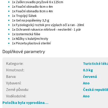
1x Zaškrcovadlo pryžové 6 x 125cm
1x Fixační obinadlo 6cm x 4m
1x Fixační obinadlo 8cm x 4m
1x Trojcípý šátek
1x Gel na popáleniny 3,5 g
1x Fyziologický roztok pro výplach očí a ran - 20ml
1x Ochranné rukavice nitirlové - nesterilní - 1 pár
1x Izotermická fólie
1x Nůžky s kulatými hroty
1x Pinzeta plastová sterilní
Doplňkové parametry
Kategorie
:
Turistické lék
Hmotnost
:
0.3 kg
Barva
:
červená
Vybavení
:
Ano
Země původu
:
Česká republi
Voděodolné
:
Ano
Položka byla vyprodána…