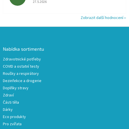
Hodnocení obchodu je 5 z 5 hvězdiček.
27.5.2026
Zobrazit další hodnocení
Z
á
p
a
Nabídka sortimentu
t
Zdravotnické potřeby
í
COVID a ostatní testy
Roušky a respirátory
Dezinfekce a drogerie
Doplňky stravy
Zdraví
Části těla
Dárky
Eco produkty
Pro zvířata