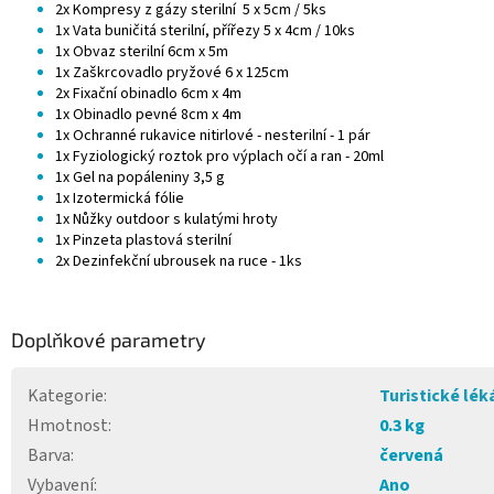
2x Kompresy z gázy sterilní 5 x 5cm / 5ks
1x Vata buničitá sterilní, přířezy 5 x 4cm / 10ks
1x Obvaz sterilní 6cm x 5m
1x Zaškrcovadlo pryžové 6 x 125cm
2x Fixační obinadlo 6cm x 4m
1x Obinadlo pevné 8cm x 4m
1x Ochranné rukavice nitirlové - nesterilní - 1 pár
1x Fyziologický roztok pro výplach očí a ran - 20ml
1x Gel na popáleniny 3,5 g
1x Izotermická fólie
1x Nůžky outdoor s kulatými hroty
1x Pinzeta plastová sterilní
2x Dezinfekční ubrousek na ruce - 1ks
Doplňkové parametry
Kategorie
:
Turistické lék
Hmotnost
:
0.3 kg
Barva
:
červená
Vybavení
:
Ano