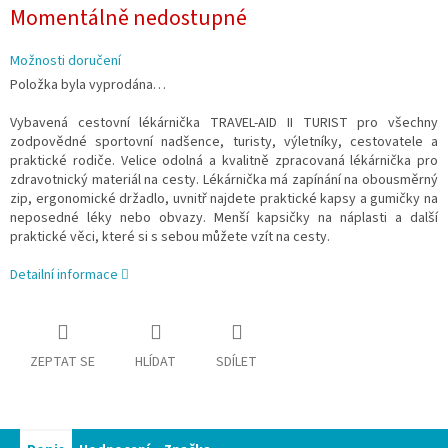
Měrná
Momentálně nedostupné
cena:
Možnosti doručení
Položka byla vyprodána…
Vybavená cestovní lékárnička TRAVEL-AID II TURIST pro všechny
zodpovědné sportovní nadšence, turisty, výletníky, cestovatele a
praktické rodiče. Velice odolná a kvalitně zpracovaná lékárnička pro
zdravotnický materiál na cesty. Lékárnička má zapínání na obousměrný
zip, ergonomické držadlo, uvnitř najdete praktické kapsy a gumičky na
neposedné léky nebo obvazy. Menší kapsičky na náplasti a další
praktické věci, které si s sebou můžete vzít na cesty.
Detailní informace
ZEPTAT SE
HLÍDAT
SDÍLET