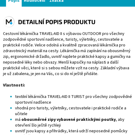
Popis
Hodnocení
Značka
DETAILNÍ POPIS PRODUKTU
Cestovní lékárnička TRAVEL-AID II s výbavou OUTDOOR pro všechny
zodpovědné sportovní nadšence, turisty, výletníky, cestovatele a
praktické rodiče. Velice odolná a kvalitně zpracovaná lékárnička pro
zdravotnický materiál na cesty. Lékárnička má zapínání na obousměrný
zip, ergonomické držadlo, uvnitř najdete praktické kapsy a gumičky na
neposedné léky nebo obvazy. Menší kapsičky na náplasti a další
praktické věci, které si s sebou můžete vzít na cesty. Základní výbava
je už zabalena, je jen na Vás, co si do ní ještě přidáte.
Vlastnosti:
textilní lékárnička TRAVEL-AID II TURIST pro všechny zodpovědné
sportovní nadšence
vhodná pro turisty, výletníky, cestovatele i praktické rodiče a
učitele
má
obousměrné zipy vybavené praktickými poutky
, aby
otevření šlo ještě rychleji
uvnitř jsou kapsy a přihrádky, která udrží neposedné pomůcky