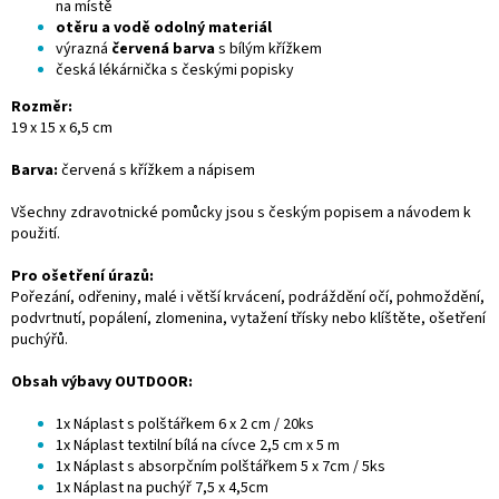
na místě
otěru a vodě odolný materiál
výrazná
červená barva
s bílým křížkem
česká lékárnička s českými popisky
Rozměr:
19 x 15 x 6,5 cm
Barva:
červená s křížkem a nápisem
Všechny zdravotnické pomůcky jsou s českým popisem a návodem k
použití.
Pro ošetření úrazů:
Pořezání, odřeniny, malé i větší krvácení, podráždění očí, pohmoždění,
podvrtnutí, popálení, zlomenina, vytažení třísky nebo klíštěte, ošetření
puchýřů.
Obsah výbavy OUTDOOR:
1x Náplast s polštářkem 6 x 2 cm / 20ks
1x Náplast textilní bílá na cívce 2,5 cm x 5 m
1x Náplast s absorpčním polštářkem 5 x 7cm / 5ks
1x Náplast na puchýř 7,5 x 4,5cm