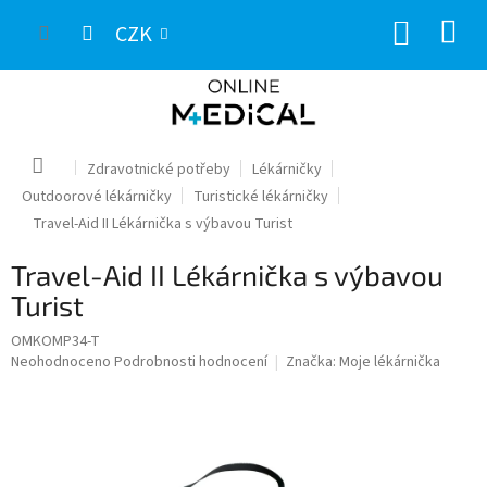
Přejít
NÁKUP
na
CZK
obsah
KOŠÍK
Domů
Zdravotnické potřeby
Lékárničky
Outdoorové lékárničky
Turistické lékárničky
Travel-Aid II Lékárnička s výbavou Turist
Travel-Aid II Lékárnička s výbavou
Turist
OMKOMP34-T
Průměrné
Neohodnoceno
Podrobnosti hodnocení
Značka:
Moje lékárnička
hodnocení
produktu
je
0,0
z
5