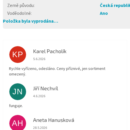
Země původu
:
Česká republi
Voděodolné
:
Ano
Položka byla vyprodána…
Karel Pacholík
KP
Hodnocení obchodu je 4 z 5 hvězdiček.
5.6.2026
Rychle vyřízeno, odesláno. Ceny příznivé, jen sortiment
omezený.
Jiří Nechvíl
JN
Hodnocení obchodu je 5 z 5 hvězdiček.
4.6.2026
funguje.
Aneta Hanusková
AH
Hodnocení obchodu je 5 z 5 hvězdiček.
28.5.2026