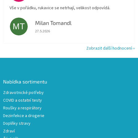
Vše v pořádku, rukavice se netrhají, velikost odpovídá.
Milan Tomandl
MT
Hodnocení obchodu je 5 z 5 hvězdiček.
27.5.2026
Zobrazit další hodnocení
Z
á
p
a
Nabídka sortimentu
t
Zdravotnické potřeby
í
COVID a ostatní testy
Roušky a respirátory
Dezinfekce a drogerie
Doplňky stravy
Zdraví