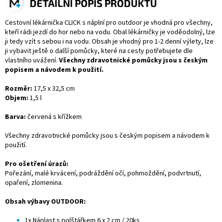
DETAILNÍ POPIS PRODUKTU
Cestovní lékárnička CLICK s náplní pro outdoor je vhodná pro všechny,
kteří rádi jezdí do hor nebo na vodu. Obal lékárničky je voděodolný, lze
ji tedy vzít s sebou i na vodu. Obsah je vhodný pro 1-2 denní výlety, lze
ji vybavit ještě o další pomůcky, které na cesty potřebujete dle
vlastního uvážení.
Všechny zdravotnické pomůcky jsou s českým
popisem a návodem k použití.
Rozměr:
17,5 x 32,5 cm
Objem:
1,5 l
Barva:
červená s křížkem
Všechny zdravotnické pomůcky jsou s českým popisem a návodem k
použití.
Pro ošetření úrazů:
Pořezání, malé krvácení, podráždění očí, pohmoždění, podvrtnutí,
opaření, zlomenina.
Obsah výbavy OUTDOOR:
1x Náplast s polštářkem 6 x 2 cm / 20ks