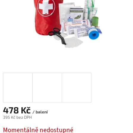
478 Kč
/ balení
395 Kč bez DPH
Měrná
Momentálně nedostupné
cena: