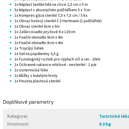
1x Náplast textilní bílá na cívce 2,5 cm x 5 m
5x Náplast s absorpčním polštářkem 5 x 7cm
1x Kompres gáza sterilní 7,5 x 7,5 cm / 5 ks
1x Obvaz hotový sterilní č.3 Hartmann (1 polštářek)
1x Obvaz sterilní 6cm x 5m
1x Zaškrcovadlo pryžové 6 x 125cm
1x Fixační obinadlo 6cm x 4m
1x Fixační obinadlo 8cm x 4m
1x Trojcípý šátek
1x Gel na popáleniny 3,5 g
1x Fyziologický roztok pro výplach očí a ran - 20ml
1x Ochranné rukavice nitirlové - nesterilní - 1 pár
1x Izotermická fólie
1x Nůžky s kulatými hroty
1x Pinzeta plastová sterilní
Doplňkové parametry
Kategorie
:
Turistické lék
Hmotnost
:
0.3 kg