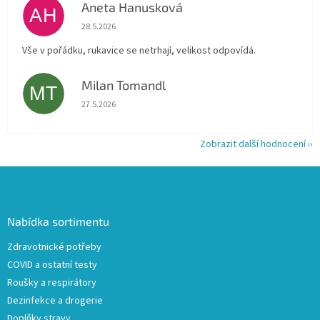
Aneta Hanusková
AH
Hodnocení obchodu je 5 z 5 hvězdiček.
28.5.2026
Vše v pořádku, rukavice se netrhají, velikost odpovídá.
Milan Tomandl
MT
Hodnocení obchodu je 5 z 5 hvězdiček.
27.5.2026
Zobrazit další hodnocení
Z
á
p
a
Nabídka sortimentu
t
Zdravotnické potřeby
í
COVID a ostatní testy
Roušky a respirátory
Dezinfekce a drogerie
Doplňky stravy