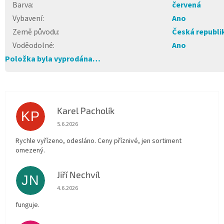
Barva
:
červená
Vybavení
:
Ano
Země původu
:
Česká republi
Voděodolné
:
Ano
Položka byla vyprodána…
Karel Pacholík
KP
Hodnocení obchodu je 4 z 5 hvězdiček.
5.6.2026
Rychle vyřízeno, odesláno. Ceny příznivé, jen sortiment
omezený.
Jiří Nechvíl
JN
Hodnocení obchodu je 5 z 5 hvězdiček.
4.6.2026
funguje.