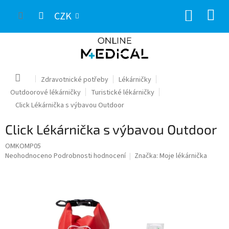
Přejít
NÁKUP
na
CZK
obsah
KOŠÍK
Domů
Zdravotnické potřeby
Lékárničky
Outdoorové lékárničky
Turistické lékárničky
Click Lékárnička s výbavou Outdoor
Click Lékárnička s výbavou Outdoor
OMKOMP05
Průměrné
Neohodnoceno
Podrobnosti hodnocení
Značka:
Moje lékárnička
hodnocení
produktu
je
0,0
z
5
hvězdiček.