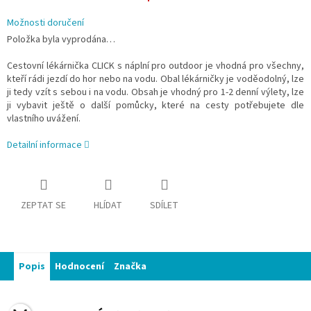
Možnosti doručení
Položka byla vyprodána…
Cestovní lékárnička CLICK s náplní pro outdoor je vhodná pro všechny,
kteří rádi jezdí do hor nebo na vodu. Obal lékárničky je voděodolný, lze
ji tedy vzít s sebou i na vodu. Obsah je vhodný pro 1-2 denní výlety, lze
ji vybavit ještě o další pomůcky, které na cesty potřebujete dle
vlastního uvážení.
Detailní informace
ZEPTAT SE
HLÍDAT
SDÍLET
Popis
Hodnocení
Značka