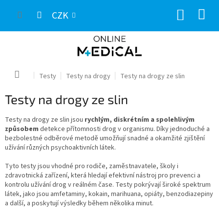
Přejít
NÁKUP
na
CZK
obsah
KOŠÍK
Domů
Testy
Testy na drogy
Testy na drogy ze slin
Testy na drogy ze slin
Testy na drogy ze slin jsou
rychlým, diskrétním a spolehlivým
způsobem
detekce přítomnosti drog v organismu. Díky jednoduché a
bezbolestné odběrové metodě umožňují snadné a okamžité zjištění
užívání různých psychoaktivních látek.
Tyto testy jsou vhodné pro rodiče, zaměstnavatele, školy i
zdravotnická zařízení, která hledají efektivní nástroj pro prevenci a
kontrolu užívání drog v reálném čase. Testy pokrývají široké spektrum
látek, jako jsou amfetaminy, kokain, marihuana, opiáty, benzodiazepiny
a další, a poskytují výsledky během několika minut.