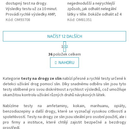
hvězdiček.
hvězdiček.
dostupný test na drogy.
nejjednodušší a nejrychlejší
Výsledky testu už za 10 minut.
způsob, jak odhalit nelegální
Provádí rychlé výsledky AMP,
látky v těle. Dokáže odhalit až 4
THC, OXY, COC, OPI, MET, K2,
Kód:
OM93708
druhy drog najednou: amfetamin
Kód:
OM81351
MDMA a BZO.
(AMP), kokain (COC),...
NAČÍST 12 DALŠÍCH
S
1
2
t
O
r
36
položek celkem
v
á
l
NAHORU
n
á
k
d
o
v
Kategorie
testy na drogy ze slin
nabízí přesné a rychlé testy určené k
a
á
detekci užívání drog pomocí slin. Díky snadnému odběru slin jsou tyto
c
n
testy oblíbené pro svou diskrétnost a rychlost výsledků, což umožňuje
í
í
okamžitou kontrolu užívání různých druhů návykových látek.
p
r
Nabízíme testy na amfetaminy, kokain, marihuanu, opiáty,
v
benzodiazepiny a další drogy, které se vyznačují vysokou citlivostí a
k
spolehlivostí. Testy na drogy ze slin jsou ideální pro osobní použití, ale i
y
pro firmy a instituce, které chtějí zajistit bezpečné a bezdrogy
v
prostředí.
ý