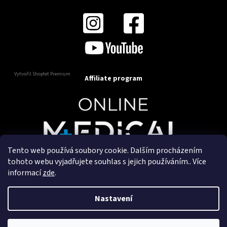
Vytvořil Shoptet Premium
Affiliate program
Tento web používá soubory cookie. Dalším procházením
Copyright 2025
OnlineMedical.cz
. Všechna práva
tohoto webu vyjadřujete souhlas s jejich používáním.. Více
vyhrazena.
informací
zde
.
Vytvořil a marketingově zajišťuje
HyperGroup.cz
Nastavení