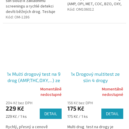
slin slouží k základnímu
(AMP, OPI, MET, COC, BZO, OXY,
screeningu a rychlé detekci
THC, K2) ze slin. Pro
Kód:
OM106012
devíti běžných drog. Testuje
diagnostické použití in...
přítomnost těchto látek:
Kód:
OM-1286
amfetamin • LSD • syntetické...
1x Multi drogový test na 9
1x Drogový multitest ze
drog (AMP,THC,OXY,...) ze
slin 4 drogy
slin
AMP,COC,THC,OPI (kód
Momentálně
Momentálně
Průměrné
Průměrné
1328)
nedostupné
nedostupné
hodnocení
hodnocení
204 Kč bez DPH
156 Kč bez DPH
produktu
produktu
229 Kč
175 Kč
je
je
DETAIL
DETAIL
5,0
5,0
Měrná
Měrná
229 Kč / 1 ks
175 Kč / 1 ks
z
z
cena:
cena:
5
5
Rychlý, přesný a cenově
Multi drug test na drogy je