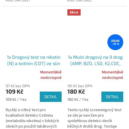
Kód:
OM72617
Kód:
OM72611
Akce
212 Kč
–15 %
1x Drogový test na nikotin
1x Multi drogový na 9 drog
(N) a kotinin (COT) ze slin
(AMP, BZO, LSD, K2,COC,
THC, MDMA, MET, OPI) ze
Momentálně
Momentálně
Průměrné
Průměrné
slin
nedostupné
nedostupné
hodnocení
hodnocení
97 Kč bez DPH
161 Kč bez DPH
produktu
produktu
109 Kč
180 Kč
je
je
DETAIL
DETAIL
5,0
5,0
Měrná
Měrná
109 Kč / 1 ks
180 Kč / 1 ks
z
z
cena:
cena:
5
5
Rychlý a citlivý test pro
Tento rychlý screeningový test
hvězdiček.
hvězdiček.
kvalitativní detekci Cotininu
ze slin je navržen pro
(metabolitu nikotinu) v lidských
spolehlivou detekci devíti
slinách po použití tabákových
běžných druhů drog. Testuje