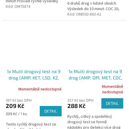
minut! Provádí rychlé výsledky
6 druhů drog v lidské slinách.
AMP, THC, MDMA, COC, OPI a
Kód:
OM75874
Výsledek do 10 minut. COC 20,
MET.
AMP 50, OPI 40, MET 50, MDMA
Kód:
OMDSD-863-A1
50, THC 50...
1x Multi drogový test na 9
1x Multi drogový test na 9
drog (AMP, KET, LSD, K2,
drog (AMP, OPI, MET, COC,
COC, THC, MDA, MET,
...) ze slin
Momentálně
Momentálně nedostupné
Průměrné
MDPV) ze slin
nedostupné
hodnocení
187 Kč bez DPH
257 Kč bez DPH
produktu
DETAIL
209 Kč
288 Kč
je
DETAIL
5,0
Měrná
209 Kč / 1 ks
Rychlý, citlivý a spolehlivý
z
cena:
drogový test ve formě
5
Tento rychlý drogový test ze
nádobky pro detekci více drog
hvězdiček.