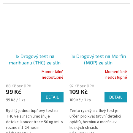
ks Expirace:...
v...
1x Drogový test na
1x Drogový test na Morfin
marihuanu (THC) ze slin
(MOP) ze slin
Momentálně
Momentálně
Průměrné
Průměrné
nedostupné
nedostupné
hodnocení
hodnocení
88 Kč bez DPH
97 Kč bez DPH
produktu
produktu
99 Kč
109 Kč
je
je
DETAIL
DETAIL
5,0
5,0
Měrná
Měrná
99 Kč / 1 ks
109 Kč / 1 ks
z
z
cena:
cena:
5
5
Rychlý jednostupňový test na
Tento rychlý a citlivý test je
hvězdiček.
hvězdiček.
THC ve slinách umožňuje
určen pro kvalitativní detekci
detekci koncentrace 50 ng/mL v
opiátů, heroinu a morfinu v
rozmezí 1-24 hodin
lidských slinách.