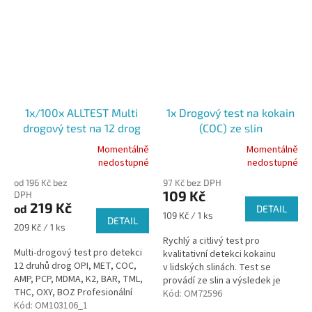
1x/100x ALLTEST Multi
1x Drogový test na kokain
drogový test na 12 drog
(COC) ze slin
(OPI, MET, COC, AMP,...) ze
Momentálně
Momentálně
Průměrné
Průměrné
slin
nedostupné
nedostupné
hodnocení
hodnocení
od 196 Kč bez
97 Kč bez DPH
produktu
produktu
109 Kč
DPH
je
je
219 Kč
od
DETAIL
5,0
5,0
Měrná
109 Kč / 1 ks
DETAIL
z
z
Měrná
cena:
209 Kč / 1 ks
5
5
cena:
Rychlý a citlivý test pro
hvězdiček.
hvězdiček.
Multi-drogový test pro detekci
kvalitativní detekci kokainu
12 druhů drog OPI, MET, COC,
v lidských slinách. Test se
AMP, PCP, MDMA, K2, BAR, TML,
provádí ze slin a výsledek je
THC, OXY, BOZ Profesionální
znám již po 10 minutách. Test je
Kód:
OM72596
použití Výběr z variant 1ks/100
Kód:
OM103106_1
využíván pro monitoring osob