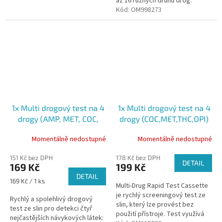
až 16 různých druhů drog.
Profesionální použití
Testuje přítomnost těchto
Kód:
OM998273
látek:amfetamin •
benzodiazepiny...
1x Multi drogový test na 4
1x Multi drogový test na 4
drogy (AMP, MET, COC,
drogy (COC,MET,THC,OPI)
OPI) ze slin
ze slin
Momentálně nedostupné
Momentálně nedostupné
151 Kč bez DPH
178 Kč bez DPH
DETAIL
169 Kč
199 Kč
DETAIL
Měrná
169 Kč / 1 ks
Multi-Drug Rapid Test Cassette
cena:
je rychlý screeningový test ze
Rychlý a spolehlivý drogový
slin, který lze provést bez
test ze slin pro detekci čtyř
použití přístroje. Test využívá
nejčastějších návykových látek: