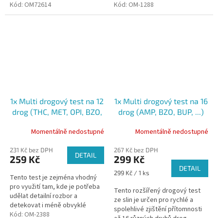
výrobků. Test se provádí ze slin
Kód:
OM72614
přítomnost těchto
Kód:
OM-1288
a výsledek je znám již po...
látek:amfetamin •
benzodiazepiny • syntetický...
1x Multi drogový test na 12
1x Multi drogový test na 16
drog (THC, MET, OPI, BZO,
drog (AMP, BZO, BUP, ...)
COC, AMP, PCP, MDMA, K2,
ze slin
Momentálně nedostupné
Momentálně nedostupné
OXY, BAR, TML) ze slin
231 Kč bez DPH
267 Kč bez DPH
DETAIL
259 Kč
299 Kč
DETAIL
Měrná
299 Kč / 1 ks
Tento test je zejména vhodný
cena:
pro využití tam, kde je potřeba
Tento rozšířený drogový test
udělat detailní rozbor a
ze slin je určen pro rychlé a
detekovat i méně obvyklé
spolehlivé zjištění přítomnosti
návykové látky ze slin.
Kód:
OM-2388