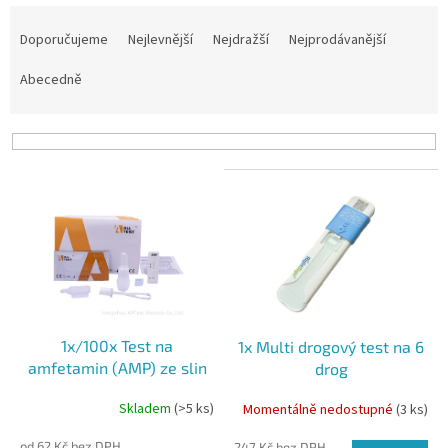
Ř
a
Doporučujeme
Nejlevnější
Nejdražší
Nejprodávanější
z
e
Abecedně
n
í
p
r
V
o
ý
d
p
u
i
k
s
t
p
ů
r
o
1x/100x Test na
1x Multi drogový test na 6
d
amfetamin (AMP) ze slin
drog
u
(BZO,AMP,OPI,COC,MET,THC)
k
Skladem
(>5 ks)
Momentálně nedostupné
(3 ks)
ze slin
t
ů
od 62 Kč bez DPH
247 Kč bez DPH