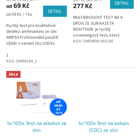
DETAIL
69 Kč
277 Kč
od
DETAIL
Měrná
od 59 Kč / 1 ks
MULTIDROGOVÝ TEST NA 6
cena:
DROG ZE SLIN KAZETA
Rychlý test pro kvalitativní
RIGHTSIGN je rychlý
detekci amfetaminu ze slin
screeningový test, který
AMP50 Profesionální použití
umožňuje detekci přítomnosti
Kód:
OMDMDR-MSC86
Výběr z variant 1ks/100 ks
specifických drog v lidských
slinách bez potřeby...
1
Kód:
OM94249_1
Akce
od
49 Kč
až
–14 %
1x/100x Test na alkohol ze
1x/100x Test na kokain
slin
(COC) ze slin