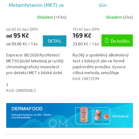
Metamfetamin (MET) ze
slin
slin
Skladem
(>5 ks)
Skladem
(2 ks)
Průměrné
Průměrné
hodnocení
hodnocení
od 85 Kč bez DPH
151 Kč bez DPH
produktu
produktu
95 Kč
169 Kč
od
je
je
DETAIL
Do košíku
5,0
5,0
Měrná
Měrná
od 89,90 Kč / 1 ks
33,80 Kč / 1 ks
z
z
cena:
cena:
5
5
Expirace: 08/2026 Rychlotest
Rychlý a spolehlivý alkoholový
hvězdiček.
hvězdiček.
MET50 (ústní tekutina) je rychlý
test z lidských slin ve formě
chromatografický imunotest
papírového proužku. Vysoce
pro detekci MET v lidské ústní
citlivá metoda, umožňuje
tekutině při hraniční koncentraci
přibližný odhad relativní hladiny
Kód:
OM72599
50 ng/ml. Pro...
1
alkoholu v krvi. Test slouží...
Kód:
OM89588/1