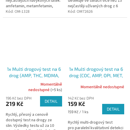
nejčastějších návykových látek:
detekuje ve slinách více než 13
amfetamin, metamfetamin,
nejčastěji užívaných drog z 6
kokain a opiáty. Pro
Kód:
OM-1328
základních skupin. Testovaná
Kód:
OM72626
profesionální použití
osoba může být při odběru...
1x Multi drogový test na 6
1x Multi drogový test na 6
drog (AMP, THC, MDMA,
drog (COC, AMP, OPI, MET,
COC, OPI, MET) ze slin
MDMA, THC) ze slin
Momentálně
Momentálně nedostupné
Průměrné
nedostupné
(>5 ks)
hodnocení
196 Kč bez DPH
142 Kč bez DPH
produktu
DETAIL
219 Kč
159 Kč
je
DETAIL
5,0
Měrná
159 Kč / 1 ks
Rychlý, přesný a cenově
z
cena:
dostupný test na drogy ze
5
Rychlý multi-drogový test
slin. Výsledky testu už za 10
hvězdiček.
pro paralelní kvalitativní detekci