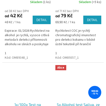
Skladem
(1 ks)
Skladem
(>5 ks)
Průměrné
hodnocení
od 38 Kč bez DPH
od 71 Kč bez DPH
produktu
42 Kč
79 Kč
od
od
je
DETAIL
DETAIL
5,0
Měrná
Měrná
49 Kč / 1 ks
69,90 Kč / 1 ks
z
cena:
cena:
5
Expirace: 01/2026 Rychlotest na
Rychlotest COC je rychlý
hvězdiček.
alkohol je rychlá, vysoce citlivá
chromatografický imunotest
metoda k detekci přítomnosti
pro detekci kokainu v lidské
alkoholu ve slinách a poskytuje
ústní tekutině při hraniční
aproximaci relativní
koncentraci 20 ng/ml. Pro
koncentrace alkoholu v...
1
profesionální využití
1
Kód:
OM89348_1
Kód:
OM89357_1
Akce
199 Kč
–15 %
1x/100x Test na
5x Alkohol test Saliva, ze