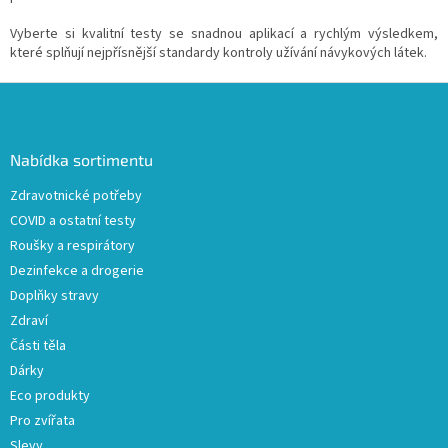
p
Vyberte si kvalitní testy se snadnou aplikací a rychlým výsledkem,
i
které splňují nejpřísnější standardy kontroly užívání návykových látek.
s
u
Z
á
p
a
Nabídka sortimentu
t
Zdravotnické potřeby
í
COVID a ostatní testy
Roušky a respirátory
Dezinfekce a drogerie
Doplňky stravy
Zdraví
Části těla
Dárky
Eco produkty
Pro zvířata
Slevy