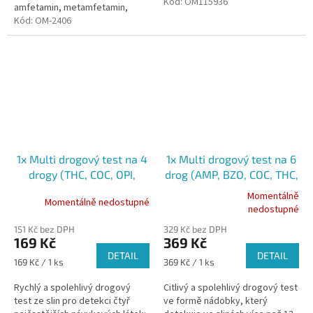
monoklonální protilátky k
Kód:
OM115936
amfetamin, metamfetamin,
selektivní detekci zvýšených...
kokain a opiáty. Pro
Kód:
OM-2406
profesionální použití
1x Multi drogový test na 4
1x Multi drogový test na 6
drogy (THC, COC, OPI,
drog (AMP, BZO, COC, THC,
AMP) ze slin
MET, OPI) ze slin
Momentálně
Momentálně nedostupné
Průměrné
nedostupné
hodnocení
151 Kč bez DPH
329 Kč bez DPH
produktu
169 Kč
369 Kč
je
DETAIL
DETAIL
5,0
Měrná
Měrná
169 Kč / 1 ks
369 Kč / 1 ks
z
cena:
cena:
5
Rychlý a spolehlivý drogový
Citlivý a spolehlivý drogový test
hvězdiček.
test ze slin pro detekci čtyř
ve formě nádobky, který