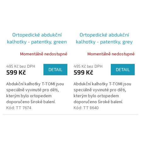
Ortopedické abdukční
Ortopedické abdukční
kalhotky - patentky, green
kalhotky - patentky, grey
elephants (5-9kg)
(3-6kg)
Momentálně nedostupné
Momentálně nedostupné
495 Kč bez DPH
495 Kč bez DPH
DETAIL
DETAIL
599 Kč
599 Kč
Abdukční kalhotky T-TOMI jsou
Abdukční kalhotky T-TOMI jsou
speciálně vyvinuté pro děti,
speciálně vyvinuté pro děti,
kterým bylo ortopedem
kterým bylo ortopedem
doporučeno široké balení.
doporučeno široké balení.
Kalhotky udržují kyčle dítěte ve
Kód:
TT 7674
Kalhotky udržují kyčle dítěte ve
Kód:
TT 8640
správném postavení díky všité...
správném postavení díky všité...