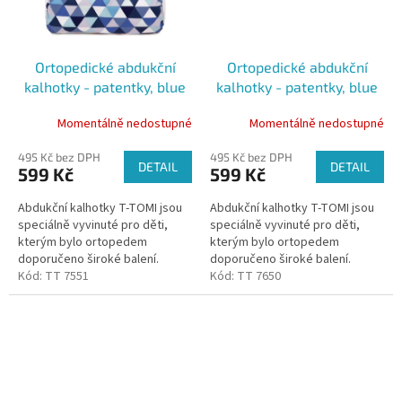
Ortopedické abdukční
Ortopedické abdukční
kalhotky - patentky, blue
kalhotky - patentky, blue
triangles (3-6kg)
triangles (5-9kg)
Momentálně nedostupné
Momentálně nedostupné
495 Kč bez DPH
495 Kč bez DPH
DETAIL
DETAIL
599 Kč
599 Kč
Abdukční kalhotky T-TOMI jsou
Abdukční kalhotky T-TOMI jsou
speciálně vyvinuté pro děti,
speciálně vyvinuté pro děti,
kterým bylo ortopedem
kterým bylo ortopedem
doporučeno široké balení.
doporučeno široké balení.
Kalhotky udržují kyčle dítěte ve
Kód:
TT 7551
Kalhotky udržují kyčle dítěte ve
Kód:
TT 7650
správném postavení díky všité...
správném postavení díky všité...