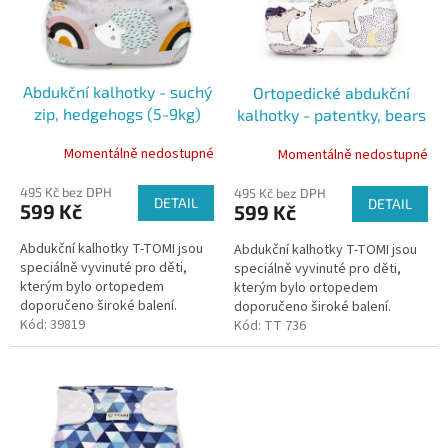
k
s
t
p
ů
r
o
Abdukční kalhotky - suchý
Ortopedické abdukční
d
zip, hedgehogs (5-9kg)
kalhotky - patentky, bears
u
(3-6kg)
k
Momentálně nedostupné
Momentálně nedostupné
t
ů
495 Kč bez DPH
495 Kč bez DPH
DETAIL
DETAIL
599 Kč
599 Kč
Abdukční kalhotky T-TOMI jsou
Abdukční kalhotky T-TOMI jsou
speciálně vyvinuté pro děti,
speciálně vyvinuté pro děti,
kterým bylo ortopedem
kterým bylo ortopedem
doporučeno široké balení.
doporučeno široké balení.
Kalhotky udržují kyčle dítěte ve
Kód:
39819
Kalhotky udržují kyčle dítěte ve
Kód:
TT 736
správném postavení díky všité...
správném postavení díky všité...