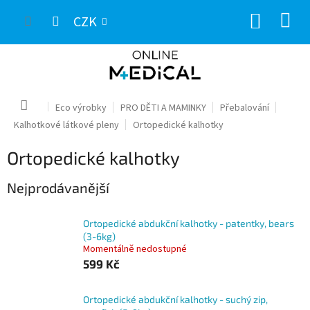
Přejít
NÁKUP
na
CZK
obsah
KOŠÍK
Domů
Eco výrobky
PRO DĚTI A MAMINKY
Přebalování
Kalhotkové látkové pleny
Ortopedické kalhotky
Ortopedické kalhotky
Nejprodávanější
Ortopedické abdukční kalhotky - patentky, bears
(3-6kg)
Momentálně nedostupné
599 Kč
Ortopedické abdukční kalhotky - suchý zip,