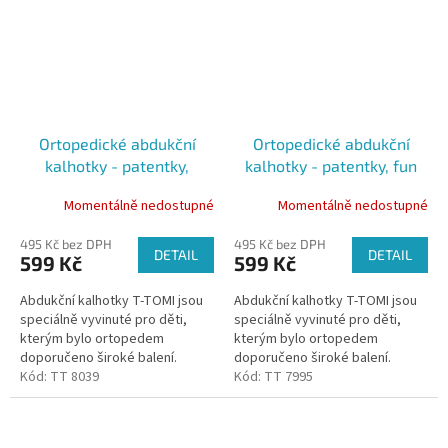
Ortopedické abdukční
Ortopedické abdukční
kalhotky - patentky,
kalhotky - patentky, fun
diggers (5-9kg)
fish (3-6kg)
Momentálně nedostupné
Momentálně nedostupné
495 Kč bez DPH
495 Kč bez DPH
DETAIL
DETAIL
599 Kč
599 Kč
Abdukční kalhotky T-TOMI jsou
Abdukční kalhotky T-TOMI jsou
speciálně vyvinuté pro děti,
speciálně vyvinuté pro děti,
kterým bylo ortopedem
kterým bylo ortopedem
doporučeno široké balení.
doporučeno široké balení.
Kalhotky udržují kyčle dítěte ve
Kód:
TT 8039
Kalhotky udržují kyčle dítěte ve
Kód:
TT 7995
správném postavení díky všité...
správném postavení díky všité...