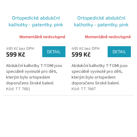
Ortopedické abdukční
Ortopedické abdukční
kalhotky - patentky, pink
kalhotky - patentky, pink
elephants (5-9kg)
triangles (5-9kg)
Momentálně nedostupné
Momentálně nedostupné
495 Kč bez DPH
495 Kč bez DPH
DETAIL
DETAIL
599 Kč
599 Kč
Abdukční kalhotky T-TOMI jsou
Abdukční kalhotky T-TOMI jsou
speciálně vyvinuté pro děti,
speciálně vyvinuté pro děti,
kterým bylo ortopedem
kterým bylo ortopedem
doporučeno široké balení.
doporučeno široké balení.
Kalhotky udržují kyčle dítěte ve
Kód:
TT 7681
Kalhotky udržují kyčle dítěte ve
Kód:
TT 7667
správném postavení díky všité...
správném postavení díky všité...