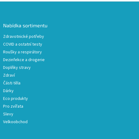
v
Z
a
á
c
á
n
í
p
í
p
a
Nabídka sortimentu
r
t
v
Zdravotnické potřeby
í
k
COVID a ostatní testy
y
v
Roušky a respirátory
ý
Dezinfekce a drogerie
p
Doplňky stravy
i
s
Zdraví
u
Části těla
Dárky
Eco produkty
Pro zvířata
Slevy
Velkoobchod