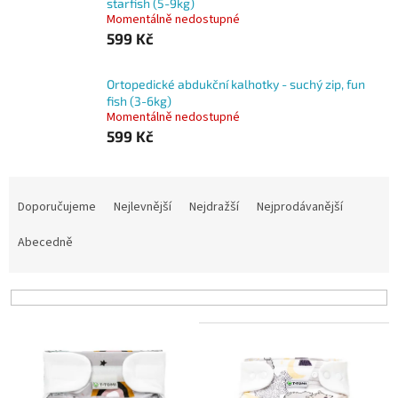
starfish (5-9kg)
Momentálně nedostupné
599 Kč
Ortopedické abdukční kalhotky - suchý zip, fun
fish (3-6kg)
Momentálně nedostupné
599 Kč
Ř
a
Doporučujeme
Nejlevnější
Nejdražší
Nejprodávanější
z
e
Abecedně
n
í
p
r
V
o
ý
d
p
u
i