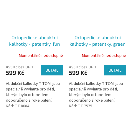
Ortopedické abdukční
Ortopedické abdukční
kalhotky - patentky, fun
kalhotky - patentky, green
fish (5-9kg)
elephants (3-6kg)
Momentálně nedostupné
Momentálně nedostupné
495 Kč bez DPH
495 Kč bez DPH
DETAIL
DETAIL
599 Kč
599 Kč
Abdukční kalhotky T-TOMI jsou
Abdukční kalhotky T-TOMI jsou
speciálně vyvinuté pro děti,
speciálně vyvinuté pro děti,
kterým bylo ortopedem
kterým bylo ortopedem
doporučeno široké balení.
doporučeno široké balení.
Kalhotky udržují kyčle dítěte ve
Kód:
TT 8084
Kalhotky udržují kyčle dítěte ve
Kód:
TT 7575
správném postavení díky všité...
správném postavení díky všité...