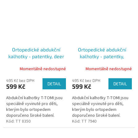
Ortopedické abdukční
Ortopedické abdukční
kalhotky - patentky, deer
kalhotky - patentky,
(5-9kg)
diggers (3-6kg)
Momentálně nedostupné
Momentálně nedostupné
495 Kč bez DPH
495 Kč bez DPH
DETAIL
DETAIL
599 Kč
599 Kč
Abdukční kalhotky T-TOMI jsou
Abdukční kalhotky T-TOMI jsou
speciálně vyvinuté pro děti,
speciálně vyvinuté pro děti,
kterým bylo ortopedem
kterým bylo ortopedem
doporučeno široké balení.
doporučeno široké balení.
Kalhotky udržují kyčle dítěte ve
Kód:
TT 8350
Kalhotky udržují kyčle dítěte ve
Kód:
TT 7940
správném postavení díky všité...
správném postavení díky všité...