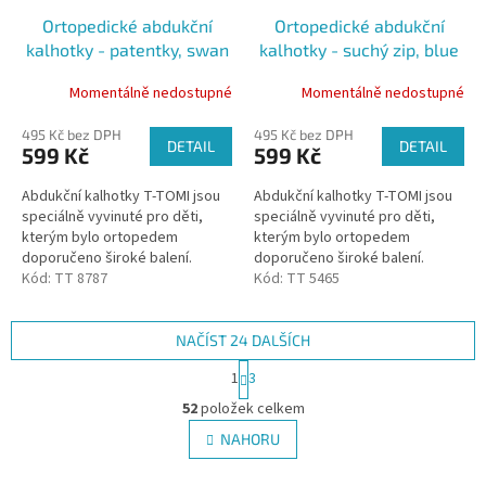
Ortopedické abdukční
Ortopedické abdukční
kalhotky - patentky, swan
kalhotky - suchý zip, blue
(5-9kg)
triangles (5-9kg)
Momentálně nedostupné
Momentálně nedostupné
495 Kč bez DPH
495 Kč bez DPH
DETAIL
DETAIL
599 Kč
599 Kč
Abdukční kalhotky T-TOMI jsou
Abdukční kalhotky T-TOMI jsou
speciálně vyvinuté pro děti,
speciálně vyvinuté pro děti,
kterým bylo ortopedem
kterým bylo ortopedem
doporučeno široké balení.
doporučeno široké balení.
Kalhotky udržují kyčle dítěte ve
Kód:
TT 8787
Kalhotky udržují kyčle dítěte ve
Kód:
TT 5465
správném postavení díky všité...
správném postavení díky všité...
NAČÍST 24 DALŠÍCH
S
1
3
t
O
r
52
položek celkem
v
á
l
NAHORU
n
á
k
d
o