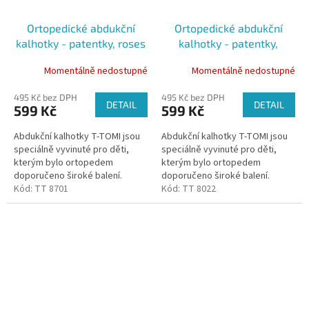
Ortopedické abdukční
Ortopedické abdukční
kalhotky - patentky, roses
kalhotky - patentky,
(3-6kg)
starfish (5-9kg)
Momentálně nedostupné
Momentálně nedostupné
495 Kč bez DPH
495 Kč bez DPH
DETAIL
DETAIL
599 Kč
599 Kč
Abdukční kalhotky T-TOMI jsou
Abdukční kalhotky T-TOMI jsou
speciálně vyvinuté pro děti,
speciálně vyvinuté pro děti,
kterým bylo ortopedem
kterým bylo ortopedem
doporučeno široké balení.
doporučeno široké balení.
Kalhotky udržují kyčle dítěte ve
Kód:
TT 8701
Kalhotky udržují kyčle dítěte ve
Kód:
TT 8022
správném postavení díky všité...
správném postavení díky všité...