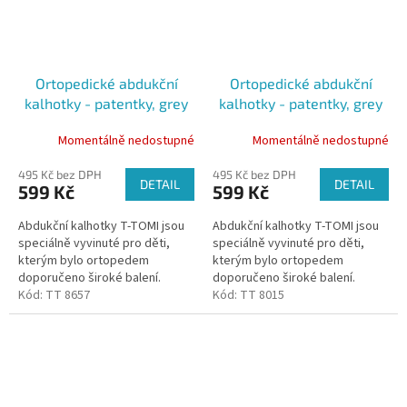
Ortopedické abdukční
Ortopedické abdukční
kalhotky - patentky, grey
kalhotky - patentky, grey
(5-9kg)
stars (3-6kg)
Momentálně nedostupné
Momentálně nedostupné
495 Kč bez DPH
495 Kč bez DPH
DETAIL
DETAIL
599 Kč
599 Kč
Abdukční kalhotky T-TOMI jsou
Abdukční kalhotky T-TOMI jsou
speciálně vyvinuté pro děti,
speciálně vyvinuté pro děti,
kterým bylo ortopedem
kterým bylo ortopedem
doporučeno široké balení.
doporučeno široké balení.
Kalhotky udržují kyčle dítěte ve
Kód:
TT 8657
Kalhotky udržují kyčle dítěte ve
Kód:
TT 8015
správném postavení díky všité...
správném postavení díky všité...