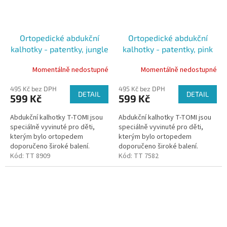
Ortopedické abdukční
Ortopedické abdukční
kalhotky - patentky, jungle
kalhotky - patentky, pink
(5-9kg)
elephants (3-6kg)
Momentálně nedostupné
Momentálně nedostupné
495 Kč bez DPH
495 Kč bez DPH
DETAIL
DETAIL
599 Kč
599 Kč
Abdukční kalhotky T-TOMI jsou
Abdukční kalhotky T-TOMI jsou
speciálně vyvinuté pro děti,
speciálně vyvinuté pro děti,
kterým bylo ortopedem
kterým bylo ortopedem
doporučeno široké balení.
doporučeno široké balení.
Kalhotky udržují kyčle dítěte ve
Kód:
TT 8909
Kalhotky udržují kyčle dítěte ve
Kód:
TT 7582
správném postavení díky všité...
správném postavení díky všité...