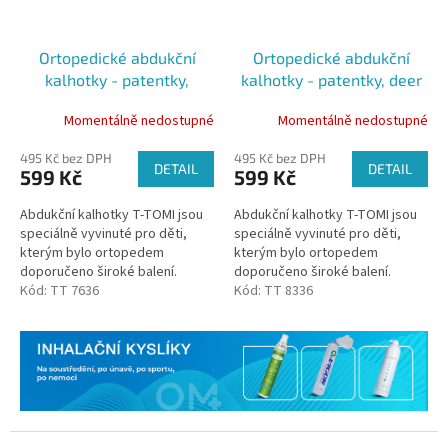
Ortopedické abdukční
Ortopedické abdukční
kalhotky - patentky,
kalhotky - patentky, deer
butterflies (3-6kg)
(3-6kg)
Momentálně nedostupné
Momentálně nedostupné
495 Kč bez DPH
495 Kč bez DPH
DETAIL
DETAIL
599 Kč
599 Kč
Abdukční kalhotky T-TOMI jsou
Abdukční kalhotky T-TOMI jsou
speciálně vyvinuté pro děti,
speciálně vyvinuté pro děti,
kterým bylo ortopedem
kterým bylo ortopedem
doporučeno široké balení.
doporučeno široké balení.
Kalhotky udržují kyčle dítěte ve
Kód:
TT 7636
Kalhotky udržují kyčle dítěte ve
Kód:
TT 8336
správném postavení díky všité...
správném postavení díky všité...