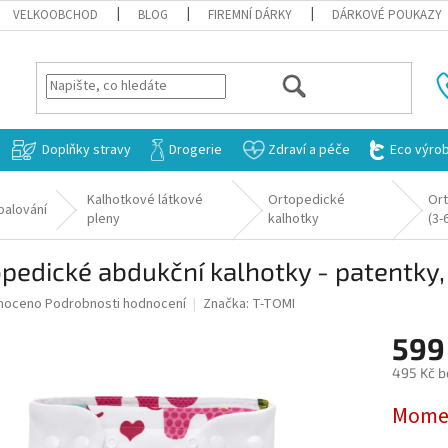
VELKOOBCHOD
BLOG
FIREMNÍ DÁRKY
DÁRKOVÉ POUKAZY
HLEDAT
Doplňky stravy
Drogerie
Zdraví a péče
Eco výro
Kalhotkové látkové
Ortopedické
Ort
balování
pleny
kalhotky
(3-
pedické abdukční kalhotky - patentky,
né
noceno
Podrobnosti hodnocení
Značka:
T-TOMI
ní
599
u
495 Kč b
Měrná
Momen
cena:
ek.