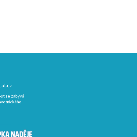
al.cz
st se zabývá
avotnického