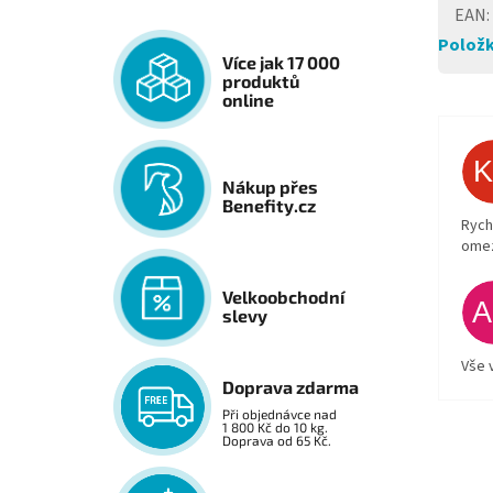
EAN
:
Položk
Více jak 17 000
produktů
online
Nákup přes
Benefity.cz
Rych
ome
Velkoobchodní
slevy
Vše 
Doprava zdarma
Při objednávce nad
1 800 Kč do 10 kg.
Doprava od 65 Kč.