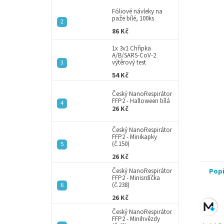
p
a
Fóliové návleky na
paže bílé, 100ks
n
86 Kč
e
l
1x 3v1 Chřipka
A/B/SARS-CoV-2
výtěrový test
54 Kč
Český NanoRespirátor
FFP2 - Halloween bílá
26 Kč
Český NanoRespirátor
FFP2 - Minikapky
(č.150)
26 Kč
Český NanoRespirátor
Pop
FFP2 - Minisrdíčka
(č.238)
26 Kč
Český NanoRespirátor
FFP2 - Minihvězdy