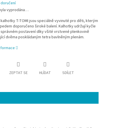
 doručení
byla vyprodána…
kalhotky T-TOMI jsou speciálně vyvinuté pro děti, kterým
pedem doporučeno široké balení. Kalhotky udržují kyčle
 správném postavení díky všité vrstvené plenkovině
jící dvěma poskládaným tetra bavlněným plenám.
informace
ZEPTAT SE
HLÍDAT
SDÍLET