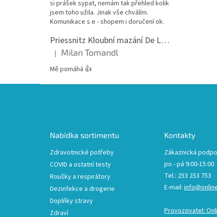
si prášek sypat, nemám tak přehled kolik
jsem toho užila. Jinak vše chválím.
Komunikace s e - shopem i doručení ok.
Priessnitz Kloubní mazání De Luxe, 200ml
Milan Tomandl
|
Hodnocení produktu je 5 z 5 hvězdiček.
Mě pomáhá 👍
Z
á
p
a
t
Nabídka sortimentu
Kontakty
í
Zdravotnické potřeby
Zákaznická podpo
po - pá 9:00-15:00
COVID a ostatní testy
Tel.: 253 253 753
Roušky a respirátory
E-mail:
info@onlin
Dezinfekce a drogerie
Doplňky stravy
Provozovatel: Onl
Zdraví