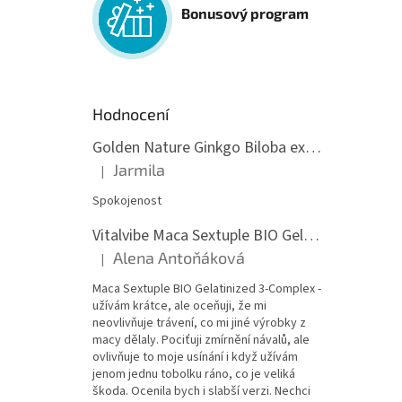
Bonusový program
Hodnocení
Golden Nature Ginkgo Biloba extrakt 50:1 60mg, 100 kapslí
Jarmila
|
Hodnocení produktu je 5 z 5 hvězdiček.
Spokojenost
Vitalvibe Maca Sextuple BIO Gelatinized 3-Complex, 60 kapslí
Alena Antoňáková
|
Hodnocení produktu je 5 z 5 hvězdiček.
Maca Sextuple BIO Gelatinized 3-Complex -
užívám krátce, ale oceňuji, že mi
neovlivňuje trávení, co mi jiné výrobky z
macy dělaly. Pociťuji zmírnění návalů, ale
ovlivňuje to moje usínání i když užívám
jenom jednu tobolku ráno, co je veliká
škoda. Ocenila bych i slabší verzi. Nechci