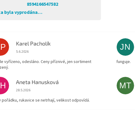
8594166547582
a byla vyprodána…
Karel Pacholík
KP
JN
Hodnocení obchodu je 4 z 5 hvězdiček.
5.6.2026
le vyřízeno, odesláno. Ceny příznivé, jen sortiment
funguje.
zený.
Aneta Hanusková
AH
MT
Hodnocení obchodu je 5 z 5 hvězdiček.
28.5.2026
v pořádku, rukavice se netrhají, velikost odpovídá.