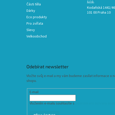
s.r.o.
Části těla
Kodaňská 1441/46,
Dárky
101 00 Praha 10
Eco produkty
Pro zvířata
Slevy
Velkoobchod
Odebírat newsletter
Vložte svůj e-mail a my vám budeme zasílat informace o
shopu.
E-mail
Vložením e-mailu souhlasíte s
podmínkami ochrany osob