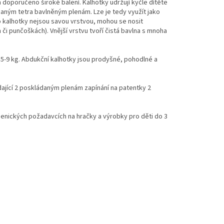
doporučeno široké balení. Kalhotky udržují kyčle dítěte
aným tetra bavlněným plenám. Lze je tedy využít jako
 kalhotky nejsou savou vrstvou, mohou se nosit
či punčoškách). Vnější vrstvu tvoří čistá bavlna s mnoha
a 5-9 kg. Abdukční kalhotky jsou prodyšné, pohodlné a
ající 2 poskládaným plenám zapínání na patentky 2
enických požadavcích na hračky a výrobky pro děti do 3