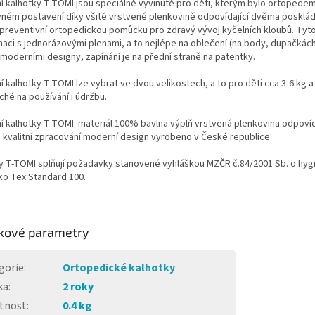
 kalhotky T-TOMI jsou speciálně vyvinuté pro děti, kterým bylo ortopedem 
ném postavení díky všité vrstvené plenkovině odpovídající dvěma posklád
preventivní ortopedickou pomůcku pro zdravý vývoj kyčelních kloubů. Tyto
aci s jednorázovými plenami, a to nejlépe na oblečení (na body, dupačkách 
moderními designy, zapínání je na přední straně na patentky.
 kalhotky T-TOMI lze vybrat ve dvou velikostech, a to pro děti cca 3-6 kg 
hé na používání i údržbu.
 kalhotky T-TOMI: materiál 100% bavlna výplň vrstvená plenkovina odpovíd
i kvalitní zpracování moderní design vyrobeno v České republice
y T-TOMI splňují požadavky stanovené vyhláškou MZČR č.84/2001 Sb. o hygi
eko Tex Standard 100.
kové parametry
gorie
:
Ortopedické kalhotky
ka
:
2 roky
tnost
:
0.4 kg