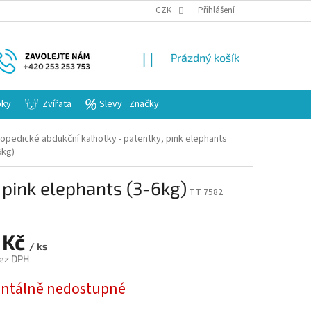
KARIERA
CZK
Přihlášení
NÁKUPNÍ
Prázdný košík
KOŠÍK
bky
Zvířata
Slevy
Značky
opedické abdukční kalhotky - patentky, pink elephants
6kg)
 pink elephants (3-6kg)
TT 7582
 Kč
/ ks
ez DPH
tálně nedostupné