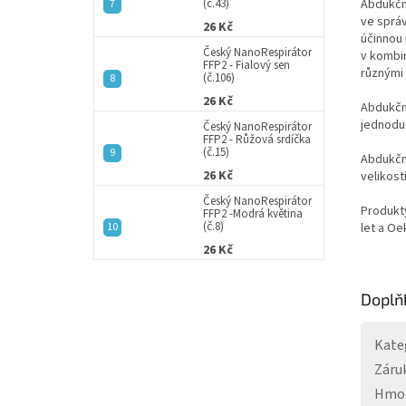
(č.43)
Abdukční
ve správ
26 Kč
účinnou 
Český NanoRespirátor
v kombin
FFP2 - Fialový sen
různými 
(č.106)
26 Kč
Abdukční
jednoduc
Český NanoRespirátor
FFP2 - Růžová srdíčka
(č.15)
Abdukční
26 Kč
velikost
Český NanoRespirátor
Produkt
FFP2 -Modrá květina
(č.8)
let a O
26 Kč
Doplň
Kate
Záru
Hmo