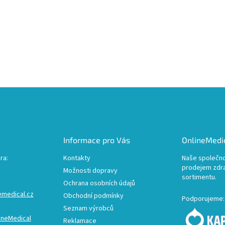
Informace pro Vás
OnlineMedic
ra:
Kontakty
Naše společno
prodejem zdr
Možnosti dopravy
sortimentu.
Ochrana osobních údajů
emedical.cz
Obchodní podmínky
Podporujeme:
Seznam výrobců
ineMedical
Reklamace