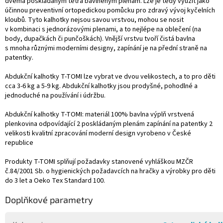
dvěma poskládaným tetra bavlněným plenám. Lze je tedy využít jako
účinnou preventivní ortopedickou pomůcku pro zdravý vývoj kyčelních
kloubů. Tyto kalhotky nejsou savou vrstvou, mohou se nosit
v kombinaci s jednorázovými plenami, a to nejlépe na oblečení (na
body, dupačkách či punčoškách). Vnější vrstvu tvoří čistá bavlna
s mnoha různými moderními designy, zapínání je na přední straně na
patentky.
Abdukční kalhotky T-TOMI lze vybrat ve dvou velikostech, a to pro děti
cca 3-6 kg a 5-9 kg. Abdukční kalhotky jsou prodyšné, pohodlné a
jednoduché na používání i údržbu.
Abdukční kalhotky T-TOMI: materiál 100% bavlna výplň vrstvená
plenkovina odpovídající 2 poskládaným plenám zapínání na patentky 2
velikosti kvalitní zpracování moderní design vyrobeno v České
republice
Produkty T-TOMI splňují požadavky stanovené vyhláškou MZČR
č.84/2001 Sb. o hygienických požadavcích na hračky a výrobky pro děti
do 3 let a Oeko Tex Standard 100.
Doplňkové parametry