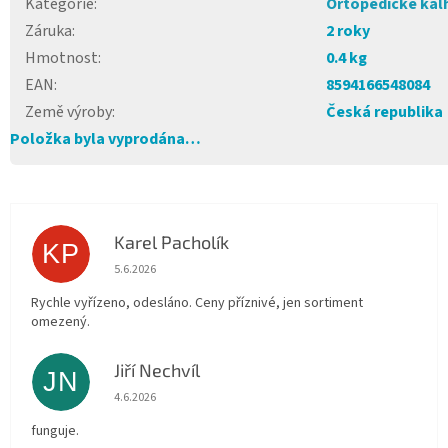
Kategorie
:
Ortopedické kal
Záruka
:
2 roky
Hmotnost
:
0.4 kg
EAN
:
8594166548084
Země výroby
:
Česká republika
Položka byla vyprodána…
Karel Pacholík
KP
Hodnocení obchodu je 4 z 5 hvězdiček.
5.6.2026
Rychle vyřízeno, odesláno. Ceny příznivé, jen sortiment
omezený.
Jiří Nechvíl
JN
Hodnocení obchodu je 5 z 5 hvězdiček.
4.6.2026
funguje.