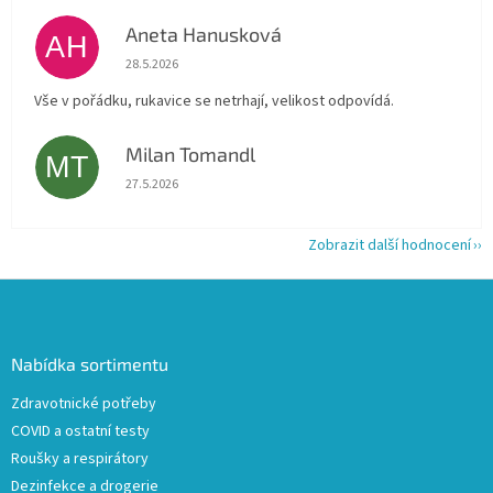
Aneta Hanusková
AH
Hodnocení obchodu je 5 z 5 hvězdiček.
28.5.2026
Vše v pořádku, rukavice se netrhají, velikost odpovídá.
Milan Tomandl
MT
Hodnocení obchodu je 5 z 5 hvězdiček.
27.5.2026
Zobrazit další hodnocení
Z
á
p
a
Nabídka sortimentu
t
Zdravotnické potřeby
í
COVID a ostatní testy
Roušky a respirátory
Dezinfekce a drogerie