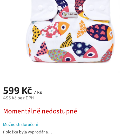
hvězdiček.
599 Kč
/ ks
495 Kč bez DPH
Měrná
Momentálně nedostupné
cena:
Možnosti doručení
Položka byla vyprodána…