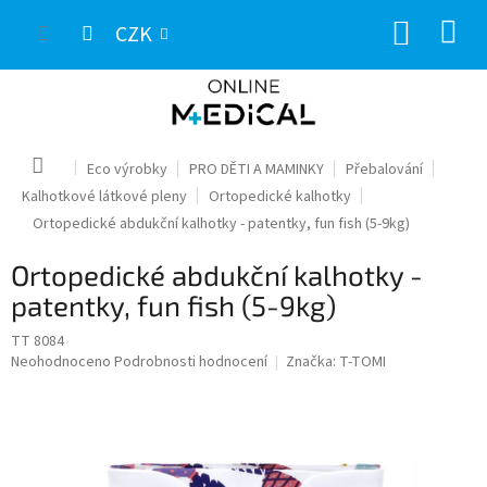
Přejít
NÁKUP
na
CZK
obsah
KOŠÍK
Domů
Eco výrobky
PRO DĚTI A MAMINKY
Přebalování
Kalhotkové látkové pleny
Ortopedické kalhotky
Ortopedické abdukční kalhotky - patentky, fun fish (5-9kg)
Ortopedické abdukční kalhotky -
patentky, fun fish (5-9kg)
TT 8084
Průměrné
Neohodnoceno
Podrobnosti hodnocení
Značka:
T-TOMI
hodnocení
produktu
je
0,0
z
5