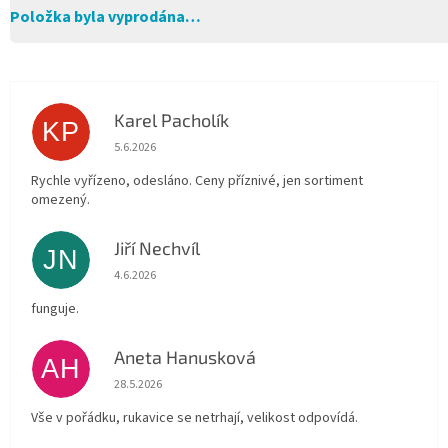
Položka byla vyprodána…
Karel Pacholík
KP
Hodnocení obchodu je 4 z 5 hvězdiček.
5.6.2026
Rychle vyřízeno, odesláno. Ceny příznivé, jen sortiment
omezený.
Jiří Nechvíl
JN
Hodnocení obchodu je 5 z 5 hvězdiček.
4.6.2026
funguje.
Aneta Hanusková
AH
Hodnocení obchodu je 5 z 5 hvězdiček.
28.5.2026
Vše v pořádku, rukavice se netrhají, velikost odpovídá.