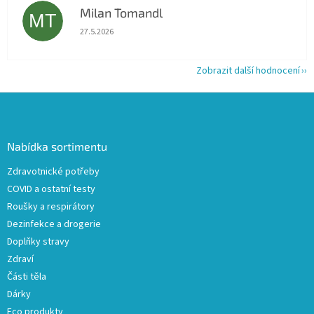
Milan Tomandl
MT
Hodnocení obchodu je 5 z 5 hvězdiček.
27.5.2026
Zobrazit další hodnocení
Z
á
p
a
Nabídka sortimentu
t
Zdravotnické potřeby
í
COVID a ostatní testy
Roušky a respirátory
Dezinfekce a drogerie
Doplňky stravy
Zdraví
Části těla
Dárky
Eco produkty