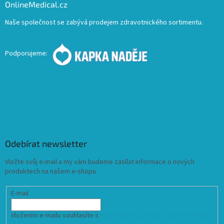
OnlineMedical.cz
Naše společnost se zabývá prodejem zdravotnického sortimentu.
Podporujeme:
Odebírat newsletter
Vložte svůj e-mail a my vám budeme zasílat informace o nových
produktech na našem e-shopu.
E-mail
Vložením e-mailu souhlasíte s
podmínkami ochrany osobních údajů