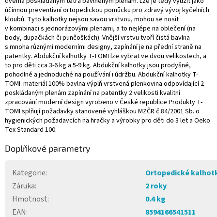
dvěma poskládaným tetra bavlněným plenám. Lze je tedy využít jako
účinnou preventivní ortopedickou pomůcku pro zdravý vývoj kyčelních
kloubů. Tyto kalhotky nejsou savou vrstvou, mohou se nosit
v kombinaci s jednorázovými plenami, a to nejlépe na oblečení (na
body, dupačkách či punčoškách). Vnější vrstvu tvoří čistá bavlna
s mnoha různými moderními designy, zapínání je na přední straně na
patentky. Abdukční kalhotky T-TOMI lze vybrat ve dvou velikostech, a
to pro děti cca 3-6 kg a 5-9 kg. Abdukční kalhotky jsou prodyšné,
pohodlné a jednoduché na používání i údržbu. Abdukční kalhotky T-
TOMI: materiál 100% bavlna výplň vrstvená plenkovina odpovídající 2
poskládaným plenám zapínání na patentky 2 velikosti kvalitní
zpracování moderní design vyrobeno v České republice Produkty T-
TOMI splňují požadavky stanovené vyhláškou MZČR č.84/2001 Sb. o
hygienických požadavcích na hračky a výrobky pro děti do 3 let a Oeko
Tex Standard 100.
Doplňkové parametry
Kategorie
:
Ortopedické kalhot
Záruka
:
2 roky
Hmotnost
:
0.4 kg
EAN
:
8594166541511