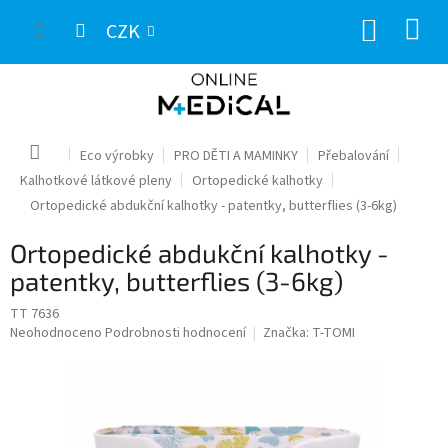
Přejít
NÁKUP
na
CZK
obsah
KOŠÍK
Domů
Eco výrobky
PRO DĚTI A MAMINKY
Přebalování
Kalhotkové látkové pleny
Ortopedické kalhotky
Ortopedické abdukční kalhotky - patentky, butterflies (3-6kg)
Ortopedické abdukční kalhotky -
patentky, butterflies (3-6kg)
TT 7636
Průměrné
Neohodnoceno
Podrobnosti hodnocení
Značka:
T-TOMI
hodnocení
produktu
je
0,0
z
5