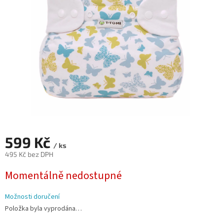
hvězdiček.
599 Kč
/ ks
495 Kč bez DPH
Měrná
Momentálně nedostupné
cena:
Možnosti doručení
Položka byla vyprodána…