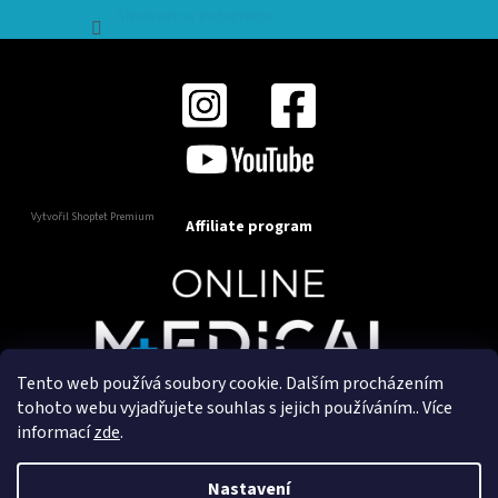
Sledovat na Instagramu
Vytvořil Shoptet Premium
Affiliate program
Tento web používá soubory cookie. Dalším procházením
Copyright 2025
OnlineMedical.cz
. Všechna práva
tohoto webu vyjadřujete souhlas s jejich používáním.. Více
vyhrazena.
informací
zde
.
Vytvořil a marketingově zajišťuje
HyperGroup.cz
Nastavení