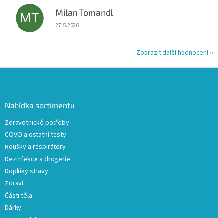
Milan Tomandl
MT
Hodnocení obchodu je 5 z 5 hvězdiček.
27.5.2026
Zobrazit další hodnocení
Z
á
p
a
Nabídka sortimentu
t
Zdravotnické potřeby
í
COVID a ostatní testy
Roušky a respirátory
Dezinfekce a drogerie
Doplňky stravy
Zdraví
Části těla
Dárky