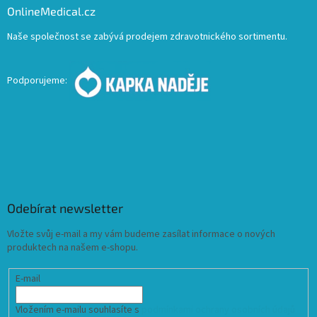
OnlineMedical.cz
Naše společnost se zabývá prodejem zdravotnického sortimentu.
Podporujeme:
Odebírat newsletter
Vložte svůj e-mail a my vám budeme zasílat informace o nových
produktech na našem e-shopu.
E-mail
Vložením e-mailu souhlasíte s
podmínkami ochrany osobních údajů