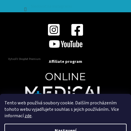
Sledovat na Instagramu
Vytvořil Shoptet Premium
Affiliate program
Tento web používá soubory cookie. Dalším procházením
Copyright 2025
OnlineMedical.cz
. Všechna práva
tohoto webu vyjadřujete souhlas s jejich používáním.. Více
vyhrazena.
informací
zde
.
Vytvořil a marketingově zajišťuje
HyperGroup.cz
Nastavení