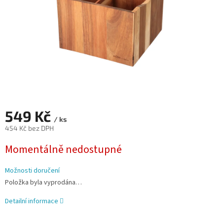
549 Kč
/ ks
454 Kč bez DPH
Měrná
Momentálně nedostupné
cena:
Možnosti doručení
Položka byla vyprodána…
Detailní informace