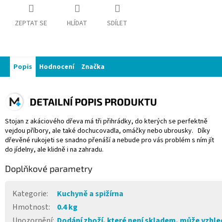
ZEPTAT SE
HLÍDAT
SDÍLET
Popis
Hodnocení
Značka
DETAILNÍ POPIS PRODUKTU
Stojan z akáciového dřeva má tři přihrádky, do kterých se perfektně
vejdou příbory, ale také dochucovadla, omáčky nebo ubrousky. Díky
dřevěné rukojeti se snadno přenáší a nebude pro vás problém s ním jít
do jídelny, ale klidně i na zahradu.
Doplňkové parametry
Kategorie
:
Kuchyně a spižírna
Hmotnost
:
0.4 kg
Upozornění
:
Dodání zboží, které není skladem, může vzhled