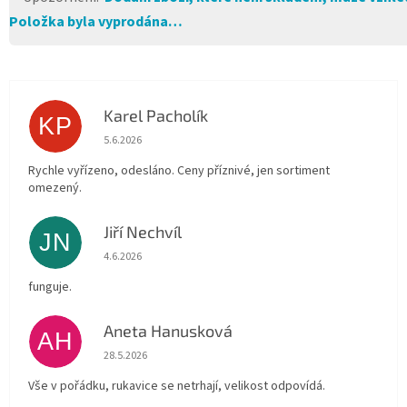
Položka byla vyprodána…
Karel Pacholík
KP
Hodnocení obchodu je 4 z 5 hvězdiček.
5.6.2026
Rychle vyřízeno, odesláno. Ceny příznivé, jen sortiment
omezený.
Jiří Nechvíl
JN
Hodnocení obchodu je 5 z 5 hvězdiček.
4.6.2026
funguje.
Aneta Hanusková
AH
Hodnocení obchodu je 5 z 5 hvězdiček.
28.5.2026
Vše v pořádku, rukavice se netrhají, velikost odpovídá.