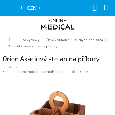
Přejít
NÁKUP
na
CZK
obsah
KOŠÍK
Domů
Eco výrobky
DŮM A ZAHRADA
Kuchyně a spižírna
Orion Akáciový stojan na příbory
Orion Akáciový stojan na příbory
CD-OR112
Průměrné
Neohodnoceno
Podrobnosti hodnocení
Značka:
Orion
hodnocení
produktu
je
0,0
z
5
hvězdiček.