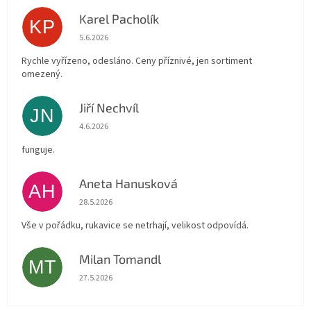
Karel Pacholík
KP
Hodnocení obchodu je 4 z 5 hvězdiček.
5.6.2026
Rychle vyřízeno, odesláno. Ceny příznivé, jen sortiment
omezený.
Jiří Nechvíl
JN
Hodnocení obchodu je 5 z 5 hvězdiček.
4.6.2026
funguje.
Aneta Hanusková
AH
Hodnocení obchodu je 5 z 5 hvězdiček.
28.5.2026
Vše v pořádku, rukavice se netrhají, velikost odpovídá.
Milan Tomandl
MT
Hodnocení obchodu je 5 z 5 hvězdiček.
27.5.2026