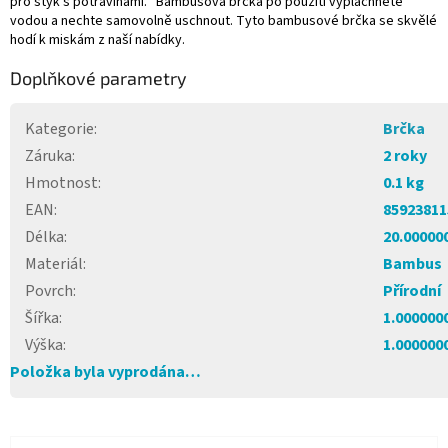
pro styk s potravinami. Bambusová brčka po použití vypláchněte
vodou a nechte samovolně uschnout. Tyto bambusové brčka se skvělé
hodí k miskám z naší nabídky.
Doplňkové parametry
Kategorie
:
Brčka
Záruka
:
2 roky
Hmotnost
:
0.1 kg
EAN
:
85923811
Délka
:
20.00000
Materiál
:
Bambus
Povrch
:
Přírodní
Šířka
:
1.000000
Výška
:
1.000000
Položka byla vyprodána…