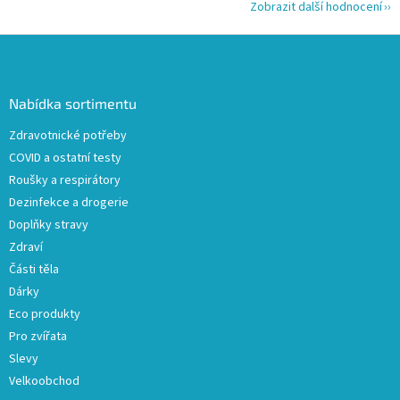
Zobrazit další hodnocení
Z
á
p
a
Nabídka sortimentu
t
Zdravotnické potřeby
í
COVID a ostatní testy
Roušky a respirátory
Dezinfekce a drogerie
Doplňky stravy
Zdraví
Části těla
Dárky
Eco produkty
Pro zvířata
Slevy
Velkoobchod