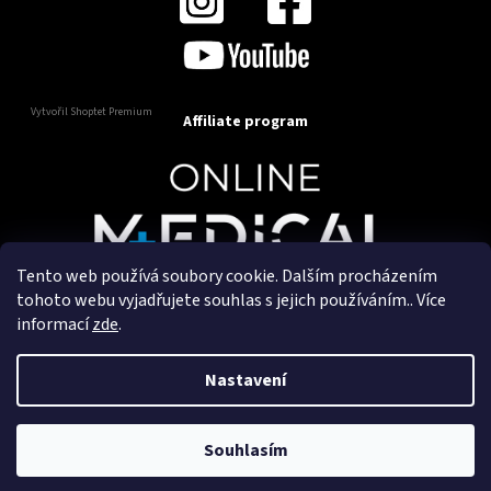
Vytvořil Shoptet Premium
Affiliate program
Tento web používá soubory cookie. Dalším procházením
Copyright 2025
OnlineMedical.cz
. Všechna práva
tohoto webu vyjadřujete souhlas s jejich používáním.. Více
vyhrazena.
informací
zde
.
Vytvořil a marketingově zajišťuje
HyperGroup.cz
Nastavení
Souhlasím