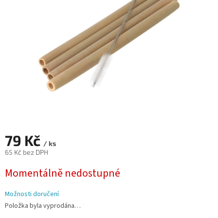
hvězdiček.
79 Kč
/ ks
65 Kč bez DPH
Měrná
Momentálně nedostupné
cena:
Možnosti doručení
Položka byla vyprodána…