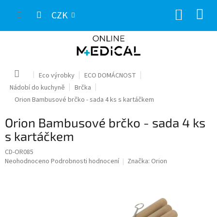
Přejít
NÁKUP
na
CZK
obsah
KOŠÍK
Domů
Eco výrobky
ECO DOMÁCNOST
Nádobí do kuchyně
Brčka
Orion Bambusové brčko - sada 4 ks s kartáčkem
Orion Bambusové brčko - sada 4 ks
s kartáčkem
CD-OR085
Průměrné
Neohodnoceno
Podrobnosti hodnocení
Značka:
Orion
hodnocení
produktu
je
0,0
z
5