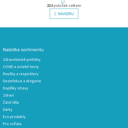
r
232
položek celkem
O
á
v
NAHORU
n
l
k
á
o
v
Z
d
á
a
á
n
c
p
í
í
a
Nabídka sortimentu
p
t
r
Zdravotnické potřeby
í
v
COVID a ostatní testy
k
y
Roušky a respirátory
v
Dezinfekce a drogerie
ý
Doplňky stravy
p
i
Zdraví
s
Části těla
u
Dárky
Eco produkty
Pro zvířata