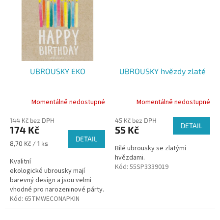
UBROUSKY EKO
UBROUSKY hvězdy zlaté
Momentálně nedostupné
Momentálně nedostupné
144 Kč bez DPH
45 Kč bez DPH
DETAIL
174 Kč
55 Kč
DETAIL
Měrná
8,70 Kč / 1 ks
Bílé ubrousky se zlatými
cena:
hvězdami.
Kvalitní
Kód:
55SP3339019
ekologické ubrousky mají
barevný design a jsou velmi
vhodné pro narozeninové párty.
Kód:
65TMWECONAPKIN