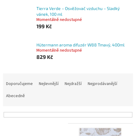
Tierra Verde – Osvěžovač vzduchu – Sladký
vánek, 100 ml
Momentálně nedostupné
199 Kč
Hütermann aroma difuzér W88 Tmavý, 400ml
Momentálně nedostupné
829 Kč
Ř
a
Doporučujeme
Nejlevnější
Nejdražší
Nejprodávanější
z
e
Abecedně
n
í
p
r
V
o
ý