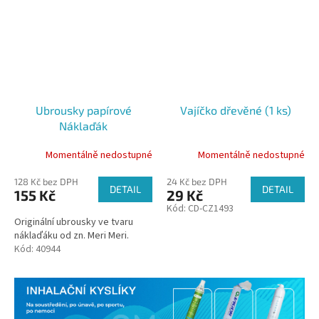
Ubrousky papírové
Vajíčko dřevěné (1 ks)
Náklaďák
Momentálně nedostupné
Momentálně nedostupné
128 Kč bez DPH
24 Kč bez DPH
DETAIL
DETAIL
155 Kč
29 Kč
Kód:
CD-CZ1493
Originální ubrousky ve tvaru
náklaďáku od zn. Meri Meri.
Kód:
40944