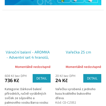
Vánoční balení - AROMKA
Vařečka 25 cm
- Adventní set 4 hranolů,
průměr 6,2 cm - Sen o
Momentálně nedostupné
Momentálně nedostupné
Vánocích
608 Kč bez DPH
20 Kč bez DPH
DETAIL
DETAIL
736 Kč
24 Kč
Kategorie: Dárkové balení
Vařečka vyrobená z jednoho
přírodních, ručně vyráběných
kusu kvalitního bukového
svíček ze sójového a
dřeva.
palmového vosku Barva vosku:
Kód:
CD-CZ052