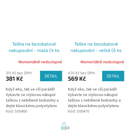
Taška na bezobalové
Taška na bezobalové
nakupování - malá (4 ks
nakupování - velká (6 ks
sklenic)
sklenic)
Momentálně nedostupné
Momentálně nedostupné
315 Kč bez DPH
470 Kč bez DPH
DETAIL
DETAIL
381 Kč
569 Kč
Když eko, tak ve vší parádě!
Když eko, tak ve vší parádě!
Vybavte se stylovou nákupní
Vybavte se stylovou nákupní
taškou z nebělené biobavlny a
taškou z nebělené biobavlny a
dejte klasickému polyetylenu
dejte klasickému polyetylenu
sbohem. Stačí hodit přes
Kód:
S00460
sbohem. Stačí hodit přes
Kód:
S00470
rameno a vzhůru na nákupy....
rameno a vzhůru na nákupy....
S
1
10
t