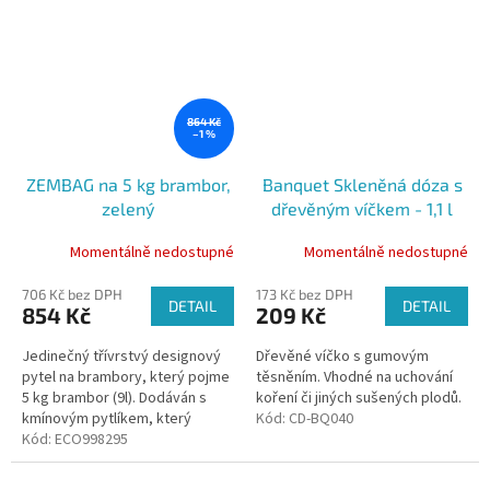
pro...
864 Kč
–1 %
ZEMBAG na 5 kg brambor,
Banquet Skleněná dóza s
zelený
dřevěným víčkem - 1,1 l
Momentálně nedostupné
Momentálně nedostupné
706 Kč bez DPH
173 Kč bez DPH
DETAIL
DETAIL
854 Kč
209 Kč
Jedinečný třívrstvý designový
Dřevěné víčko s gumovým
pytel na brambory, který pojme
těsněním. Vhodné na uchování
5 kg brambor (9l). Dodáván s
koření či jiných sušených plodů.
kmínovým pytlíkem, který
Kód:
CD-BQ040
zabraňuje klíčení po dobu
Kód:
ECO998295
minimálně 5 měsíců....