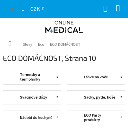
Přejít
NÁKUP
na
CZK
obsah
KOŠÍK
Domů
Slevy
Eco
ECO DOMÁCNOST
ECO DOMÁCNOST
, Strana 10
Termosky a
Láhve na vodu
termohrnky
Svačinové dózy
Sáčky, pytle, koše
ECO Party
Nádobí do kuchyně
produkty