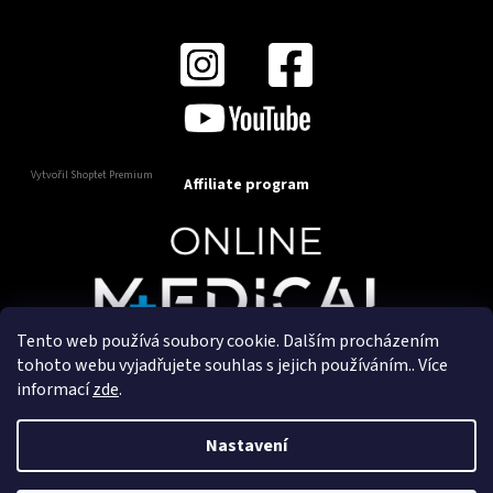
Vytvořil Shoptet Premium
Affiliate program
Tento web používá soubory cookie. Dalším procházením
Copyright 2025
OnlineMedical.cz
. Všechna práva
tohoto webu vyjadřujete souhlas s jejich používáním.. Více
vyhrazena.
informací
zde
.
Vytvořil a marketingově zajišťuje
HyperGroup.cz
Nastavení