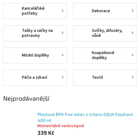
Kancelářské
Dekorace
potřeby
Tašky a sáčky na
Svíčky, difuzéry,
potraviny
vůně
Koupelnové
Módní doplňky
doplňky
Péče a zdraví
Textil
Nejprodávanější
Plastová BPA free lahev z tritanu EQUA Elephant
400 ml
Momentálně nedostupné
339 Kč