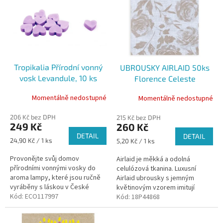
d
p
u
i
k
s
t
p
ů
r
o
Tropikalia Přírodní vonný
UBROUSKY AIRLAID 50ks
d
vosk Levandule, 10 ks
Florence Celeste
u
44x44cm
k
Momentálně nedostupné
Momentálně nedostupné
t
ů
206 Kč bez DPH
215 Kč bez DPH
249 Kč
260 Kč
DETAIL
DETAIL
Měrná
24,90 Kč / 1 ks
Měrná
5,20 Kč / 1 ks
cena:
cena:
Provonějte svůj domov
Airlaid je měkká a odolná
přírodními vonnými vosky do
celulózová tkanina. Luxusní
aroma lampy, které jsou ručně
Airlaid ubrousky s jemným
vyráběny s láskou v České
květinovým vzorem imitují
republice.
Kód:
ECO117997
klasický plátěný ubrousek.
Kód:
18P44868