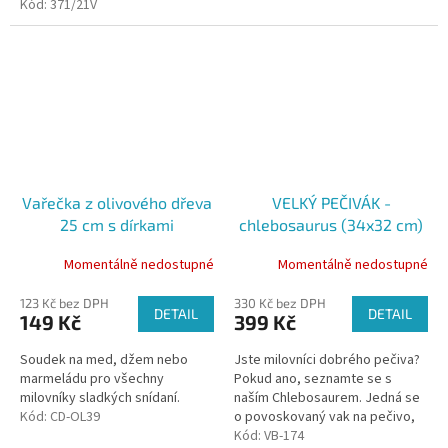
Zelená Tvar svíčky: Hranol Vůně:
Kód:
371/21V
Sen o Vánocích Typ vosku:...
Vařečka z olivového dřeva
VELKÝ PEČIVÁK -
25 cm s dírkami
chlebosaurus (34x32 cm)
Momentálně nedostupné
Momentálně nedostupné
123 Kč bez DPH
330 Kč bez DPH
DETAIL
DETAIL
149 Kč
399 Kč
Soudek na med, džem nebo
Jste milovníci dobrého pečiva?
marmeládu pro všechny
Pokud ano, seznamte se s
milovníky sladkých snídaní.
naším Chlebosaurem. Jedná se
Kód:
CD-OL39
o povoskovaný vak na pečivo,
který se s láskou postará o Váš
Kód:
VB-174