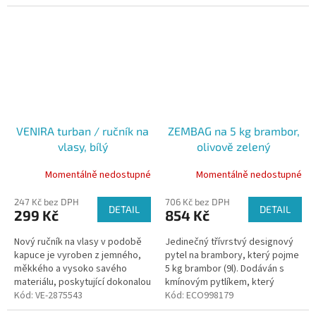
chleba a další pekařské
výtvory...
VENIRA turban / ručník na
ZEMBAG na 5 kg brambor,
vlasy, bílý
olivově zelený
Momentálně nedostupné
Momentálně nedostupné
247 Kč bez DPH
706 Kč bez DPH
DETAIL
DETAIL
299 Kč
854 Kč
Nový ručník na vlasy v podobě
Jedinečný třívrstvý designový
kapuce je vyroben z jemného,
pytel na brambory, který pojme
měkkého a vysoko savého
5 kg brambor (9l). Dodáván s
materiálu, poskytující dokonalou
kmínovým pytlíkem, který
péči pro čerstvě umyté vlasy. S
Kód:
VE-2875543
zabraňuje klíčení po dobu
Kód:
ECO998179
praktickou gumovou páskou
minimálně 5 měsíců....