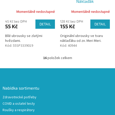
Náklaďák
Momentálně nedostupné
Momentálně nedostupné
45 Kč bez DPH
128 Kč bez DPH
DETAIL
DETAIL
55 Kč
155 Kč
Bílé ubrousky se zlatými
Originální ubrousky ve tvaru
hvězdami.
náklaďáku od zn. Meri Meri.
Kód:
55SP3339019
Kód:
40944
16
položek celkem
O
v
l
Z
á
á
d
p
a
a
Nabídka sortimentu
c
t
í
Zdravotnické potřeby
í
p
COVID a ostatní testy
r
v
Roušky a respirátory
k