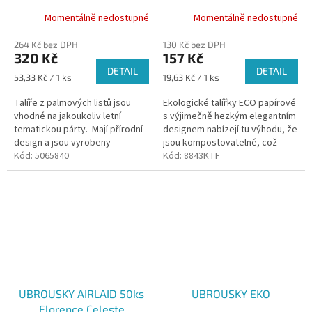
Momentálně nedostupné
Momentálně nedostupné
264 Kč bez DPH
130 Kč bez DPH
320 Kč
157 Kč
DETAIL
DETAIL
Měrná
Měrná
53,33 Kč / 1 ks
19,63 Kč / 1 ks
cena:
cena:
Talíře z palmových listů jsou
Ekologické talířky ECO papírové
vhodné na jakoukoliv letní
s výjimečně hezkým elegantním
tematickou párty. Mají přírodní
designem nabízejí tu výhodu, že
design a jsou vyrobeny
jsou kompostovatelné, což
z biologicky rozložitelných
Kód:
5065840
odpovídá úplnému 100%
Kód:
8843KTF
palmových listů, tudíž...
rozkladu.
UBROUSKY AIRLAID 50ks
UBROUSKY EKO
Florence Celeste