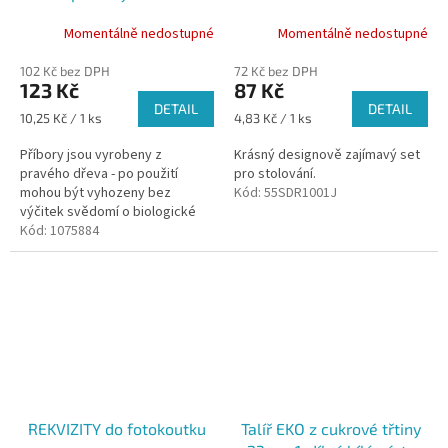
Momentálně nedostupné
Momentálně nedostupné
102 Kč bez DPH
72 Kč bez DPH
123 Kč
87 Kč
DETAIL
DETAIL
Měrná
Měrná
10,25 Kč / 1 ks
4,83 Kč / 1 ks
cena:
cena:
Příbory jsou vyrobeny z
Krásný designově zajímavý set
pravého dřeva - po použití
pro stolování.
mohou být vyhozeny bez
Kód:
55SDR1001J
výčitek svědomí o biologické
rozložitelnosti .
Kód:
1075884
REKVIZITY do fotokoutku
Talíř EKO z cukrové třtiny