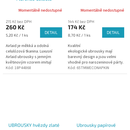
44x44cm
Momentálně nedostupné
Momentálně nedostupné
215 Kč bez DPH
144 Kč bez DPH
260 Kč
174 Kč
DETAIL
DETAIL
Měrná
Měrná
5,20 Kč / 1 ks
8,70 Kč / 1 ks
cena:
cena:
Airlaid je měkká a odolná
Kvalitní
celulózová tkanina. Luxusní
ekologické ubrousky mají
Airlaid ubrousky s jemným
barevný design a jsou velmi
květinovým vzorem imitují
vhodné pro narozeninové párty.
klasický plátěný ubrousek.
Kód:
18P44868
Kód:
65TMWECONAPKIN
UBROUSKY hvězdy zlaté
Ubrousky papírové