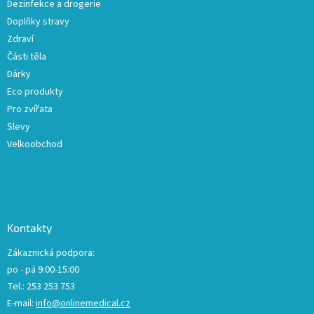
Dezinfekce a drogerie
y
Doplňky stravy
v
ý
Zdraví
p
Části těla
i
Dárky
s
u
Eco produkty
Pro zvířata
Slevy
Velkoobchod
Kontakty
Zákaznická podpora:
po - pá 9:00-15:00
Tel.: 253 253 753
E-mail:
info@onlinemedical.cz