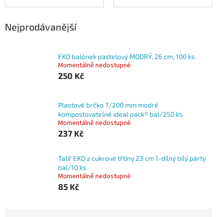
Nejprodávanější
EKO balónek pastelový MODRÝ, 26 cm, 100 ks
Momentálně nedostupné
250 Kč
Plastové brčko 7/200 mm modré
kompostovatelné ideal pack® bal/250 ks
Momentálně nedostupné
237 Kč
Talíř EKO z cukrové třtiny 23 cm 1-dílný bílý párty
bal/10 ks
Momentálně nedostupné
85 Kč
Ř