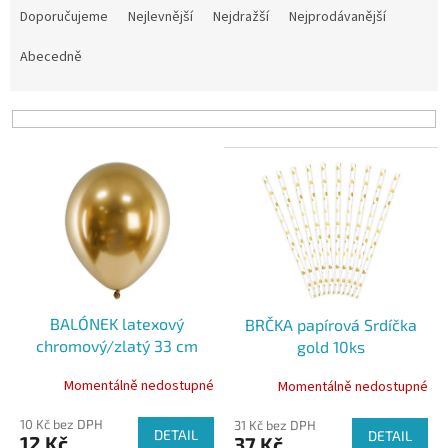
a
Doporučujeme
Nejlevnější
Nejdražší
Nejprodávanější
z
e
Abecedně
n
í
p
r
V
o
ý
d
p
u
i
k
s
t
p
ů
r
o
BALÓNEK latexový
BRČKA papírová Srdíčka
d
chromový/zlatý 33 cm
gold 10ks
u
k
Momentálně nedostupné
Momentálně nedostupné
t
ů
10 Kč bez DPH
31 Kč bez DPH
DETAIL
DETAIL
12 Kč
37 Kč