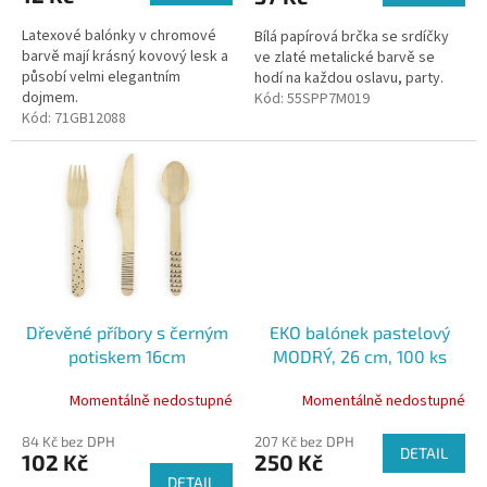
Latexové balónky v chromové
Bílá papírová brčka se srdíčky
barvě mají krásný kovový lesk a
ve zlaté metalické barvě se
působí velmi elegantním
hodí na každou oslavu, party.
dojmem.
Kód:
55SPP7M019
Kód:
71GB12088
Dřevěné příbory s černým
EKO balónek pastelový
potiskem 16cm
MODRÝ, 26 cm, 100 ks
Momentálně nedostupné
Momentálně nedostupné
84 Kč bez DPH
207 Kč bez DPH
DETAIL
102 Kč
250 Kč
DETAIL