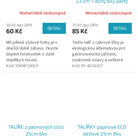
23 cm 1-dílný bílý párty
bal/10 ks
Momentálně nedostupné
Momentálně nedostupné
50 Kč bez DPH
70 Kč bez DPH
DETAIL
DETAIL
60 Kč
85 Kč
Mít pěkné stylové fotky je v
Tento talíř z cukrové tříny je
dnešní době zábava. Zkuste
ekologickou alternativou pro
doplnit fotokoutek o zlaté
gastronomická zařízení,
doplňky k focení.
soukromé oslavy a veškeré
Kód:
55KNP24019
akce, kde je vyžadováno
Kód:
EF-40.01027
jednorázové nádobí s
minimálním ekologickým...
TALÍŘE z palmových listů
TALÍŘKY papírové ECO
25cm 6ks
béžové 21cm 8ks