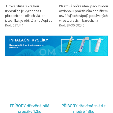
Jutová stuha s krajkou
Plastová brčka ideal pack budou
uprostřed je vyrobena z
ozdobou i praktickým doplňkem
přírodních textilních vláken
osvěžujících nápojů podávaných
jutovníku, je obšitá a netřepí se.
v restauracích, barech, na
Kód:
55TJ44
diskotékách, v hotelech i
Kód:
EF-30.08240
restauracích, také na party a...
PŘÍBORY dřevěné bílé
PŘÍBORY dřevěné světle
proužky 12ks
modré 18ks