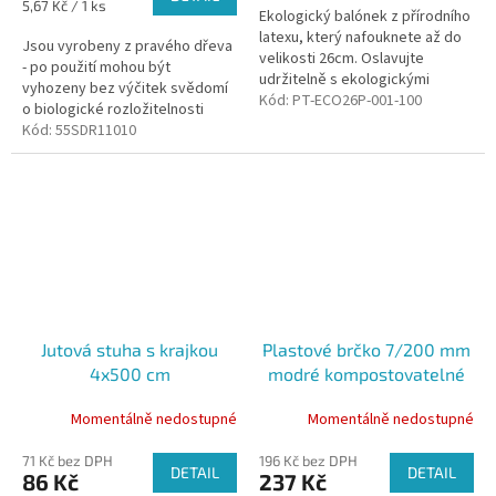
Měrná
5,67 Kč / 1 ks
Ekologický balónek z přírodního
cena:
latexu, který nafouknete až do
Jsou vyrobeny z pravého dřeva
velikosti 26cm. Oslavujte
- po použití mohou být
udržitelně s ekologickými
vyhozeny bez výčitek svědomí
balónky vyrobenými z
Kód:
PT-ECO26P-001-100
o biologické rozložitelnosti
přírodního latexu získaného z...
Kód:
55SDR11010
Jutová stuha s krajkou
Plastové brčko 7/200 mm
4x500 cm
modré kompostovatelné
ideal pack® bal/250 ks
Momentálně nedostupné
Momentálně nedostupné
71 Kč bez DPH
196 Kč bez DPH
DETAIL
DETAIL
86 Kč
237 Kč