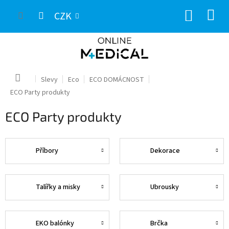
Přejít
NÁKUP
na
CZK
obsah
KOŠÍK
Domů
Slevy
Eco
ECO DOMÁCNOST
ECO Party produkty
ECO Party produkty
Příbory
Dekorace
Talířky a misky
Ubrousky
EKO balónky
Brčka