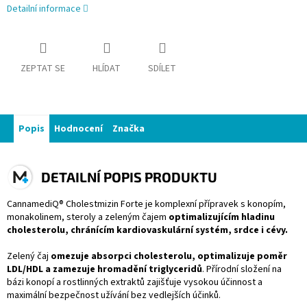
Detailní informace
ZEPTAT SE
HLÍDAT
SDÍLET
Popis
Hodnocení
Značka
DETAILNÍ POPIS PRODUKTU
CannamediQ® Cholestmizin Forte je komplexní přípravek s konopím,
monakolinem, steroly a zeleným čajem
optimalizujícím hladinu
cholesterolu, chránícím kardiovaskulární systém, srdce i cévy.
Zelený čaj
omezuje absorpci cholesterolu, optimalizuje poměr
LDL/HDL a zamezuje hromadění triglyceridů
. Přírodní složení na
bázi konopí a rostlinných extraktů zajišťuje vysokou účinnost a
maximální bezpečnost užívání bez vedlejších účinků.