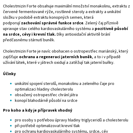
Cholestmizin Forte obsahuje maximální množství monakolinu, extraktu z
červené fermentované rýže, rostlinné steroly a extrakty a unikátní
složku v podobě extraktu konopných semen, která
podporují
zachování správné funkce srdce
. Zelený čaj příznivě
upravuje stav celého kardiovaskulárního systému a
pozitivně působí
na srdce, cévy i krevní tlak.
Díky antioxidační aktivitě brání
předčasnému stárnutí buněk.
Cholestmizin Forte je navíc obohacen o ostropestřec mariánský, který
zajišťuje
ochranu a regeneraci jaterních buněk
, a to i v případě
užívání látek, které v játrech oxidují a zatěžují tak jaterní buňky.
Účinky
unikátní spojení sterolů, monakolinu a zeleného čaje pro
optimalizaci hladiny cholesterolu
obsažený ostropestřec chrání játra
konopí blahodárně působí na srdce
Pro koho a kdy je přípravek vhodný
pro osoby s potřebou úpravy hladiny triglyceridů a cholesterolu
při potřebě optimalizovat krevní tlak
pro ochranu kardiovaskulárního systému, srdce, cév