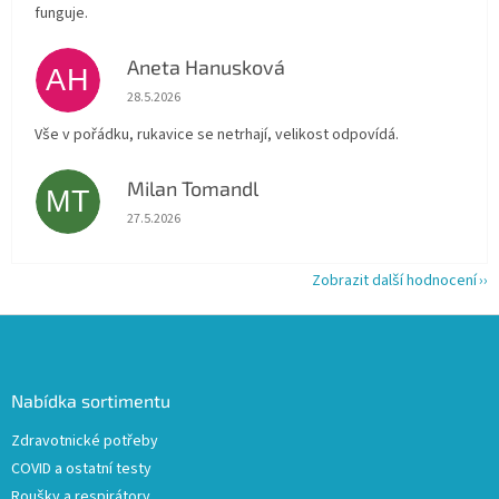
funguje.
Aneta Hanusková
AH
Hodnocení obchodu je 5 z 5 hvězdiček.
28.5.2026
Vše v pořádku, rukavice se netrhají, velikost odpovídá.
Milan Tomandl
MT
Hodnocení obchodu je 5 z 5 hvězdiček.
27.5.2026
Zobrazit další hodnocení
Z
á
p
a
Nabídka sortimentu
t
Zdravotnické potřeby
í
COVID a ostatní testy
Roušky a respirátory