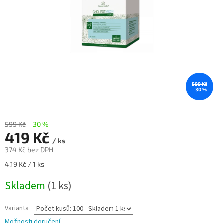
599 Kč
–30 %
599 Kč
–30 %
419 Kč
/ ks
374 Kč bez DPH
Měrná
4,19 Kč / 1 ks
cena:
Skladem
(1 ks)
Varianta
Možnosti doručení