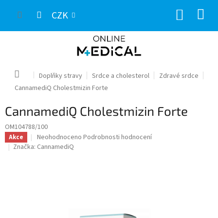
Přejít
NÁKUP
na
CZK
obsah
KOŠÍK
Domů
Doplňky stravy
Srdce a cholesterol
Zdravé srdce
CannamediQ Cholestmizin Forte
CannamediQ Cholestmizin Forte
OM104788/100
Průměrné
Neohodnoceno
Podrobnosti hodnocení
Akce
hodnocení
Značka:
CannamediQ
produktu
je
0,0
z
5
hvězdiček.