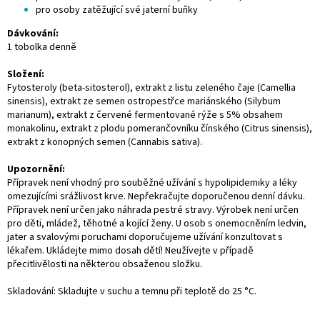
pro osoby zatěžující své jaterní buňky
Dávkování:
1 tobolka denně
Složení:
Fytosteroly (beta-sitosterol), extrakt z listu zeleného čaje (Camellia
sinensis), extrakt ze semen ostropestřce mariánského (Silybum
marianum), extrakt z červené fermentované rýže s 5% obsahem
monakolinu, extrakt z plodu pomerančovníku čínského (Citrus sinensis),
extrakt z konopných semen (Cannabis sativa).
Upozornění:
Přípravek není vhodný pro souběžné užívání s hypolipidemiky a léky
omezujícími srážlivost krve. Nepřekračujte doporučenou denní dávku.
Přípravek není určen jako náhrada pestré stravy. Výrobek není určen
pro děti, mládež, těhotné a kojící ženy. U osob s onemocněním ledvin,
jater a svalovými poruchami doporučujeme užívání konzultovat s
lékařem. Ukládejte mimo dosah dětí! Neužívejte v případě
přecitlivělosti na některou obsaženou složku.
Skladování: Skladujte v suchu a temnu při teplotě do 25 °C.