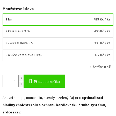
Množstevní sleva
1 ks
419 Kč
/ ks
2 ks = sleva 3 %
406 Kč
/ ks
3 - 4 ks = sleva 5 %
398 Kč
/ ks
5 a více ks = sleva 10 %
377 Kč
/ ks
Ušetříte
0 Kč
Přidat do košíku
Aktivní konopí, monakolin, steroly a zelený čaj
pro optimalizaci
hladiny cholesterolu a ochranu kardiovaskulárního systému,
srdce i cév.