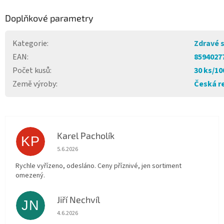
Doplňkové parametry
Kategorie
:
Zdravé 
EAN
:
8594027
Počet kusů
:
30 ks/10
Země výroby
:
Česká r
Karel Pacholík
KP
Hodnocení obchodu je 4 z 5 hvězdiček.
5.6.2026
Rychle vyřízeno, odesláno. Ceny příznivé, jen sortiment
omezený.
Jiří Nechvíl
JN
Hodnocení obchodu je 5 z 5 hvězdiček.
4.6.2026