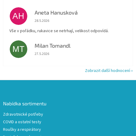
Aneta Hanusková
AH
Hodnocení obchodu je 5 z 5 hvězdiček.
28.5.2026
Vše v pořádku, rukavice se netrhají, velikost odpovídá.
Milan Tomandl
MT
Hodnocení obchodu je 5 z 5 hvězdiček.
27.5.2026
Zobrazit další hodnocení
Z
á
p
a
Nabídka sortimentu
t
Zdravotnické potřeby
í
COVID a ostatní testy
Roušky a respirátory