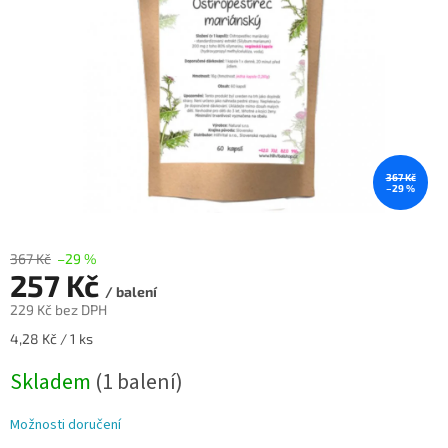
367 Kč
–29 %
367 Kč
–29 %
257 Kč
/ balení
229 Kč bez DPH
Měrná
4,28 Kč / 1 ks
cena:
Skladem
(1 balení)
Možnosti doručení