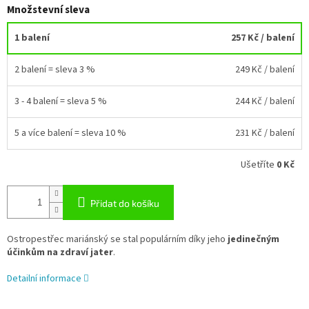
Množstevní sleva
1 balení
257 Kč
/ balení
2 balení = sleva 3 %
249 Kč
/ balení
3 - 4 balení = sleva 5 %
244 Kč
/ balení
5 a více balení = sleva 10 %
231 Kč
/ balení
Ušetříte
0 Kč
Přidat do košíku
Ostropestřec mariánský se stal populárním díky jeho
jedinečným
účinkům na zdraví jater
.
Detailní informace