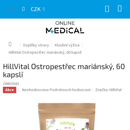
Přejít
NÁKUP
na
CZK
obsah
KOŠÍK
Domů
Doplňky stravy
Kloubní výživa
HillVital Ostropestřec mariánský, 60 kapslí
HillVital Ostropestřec mariánský, 60
kapslí
OM83043
Průměrné
Neohodnoceno
Podrobnosti hodnocení
Značka:
HillVital
Akce
hodnocení
produktu
je
0,0
z
5
hvězdiček.