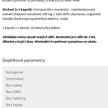
účinků a potvrdit ty poznatky, o kterých už dnes víme.
Složení (v 1 kapsli):
Ostropestřec mariánský - standardizovaný
extrakt (Silybum marianum) 200 mg z toho 80% silymarinu, veganská
tobolka (hydroxypropylmethylcelulóza, voda).
1 kapsle 1 x denně, 20 minut před jídlem.
Ukládejte mimo dosah malých dětí. Nevhodné pro děti do 3 let,
těhotné a kojící ženy. Minimální trvanlivost vyznačena na obalu
.
Doplňkové parametry
Kategorie
:
Hmotnost
:
Bez cukru
:
Bez GMO
:
Bez laktózy
:
Bez lepku
: