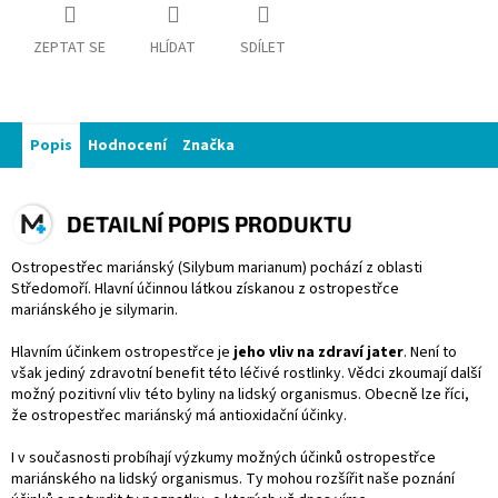
ZEPTAT SE
HLÍDAT
SDÍLET
Popis
Hodnocení
Značka
DETAILNÍ POPIS PRODUKTU
Ostropestřec mariánský (Silybum marianum) pochází z oblasti
Středomoří. Hlavní účinnou látkou získanou z ostropestřce
mariánského je silymarin.
Hlavním účinkem ostropestřce je
jeho vliv na zdraví jater
. Není to
však jediný zdravotní benefit této léčivé rostlinky. Vědci zkoumají další
možný pozitivní vliv této byliny na lidský organismus. Obecně lze říci,
že ostropestřec mariánský má antioxidační účinky.
I v současnosti probíhají výzkumy možných účinků ostropestřce
mariánského na lidský organismus. Ty mohou rozšířit naše poznání