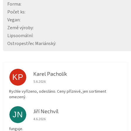
Forma
:
Počet ks
:
Vegan
:
Země výroby
:
Lipsoomální
:
Ostropestřec Mariánský
:
Karel Pacholík
KP
Hodnocení obchodu je 4 z 5 hvězdiček.
5.6.2026
Rychle vyřízeno, odesláno. Ceny příznivé, jen sortiment
omezený.
Jiří Nechvíl
JN
Hodnocení obchodu je 5 z 5 hvězdiček.
4.6.2026
funguje.