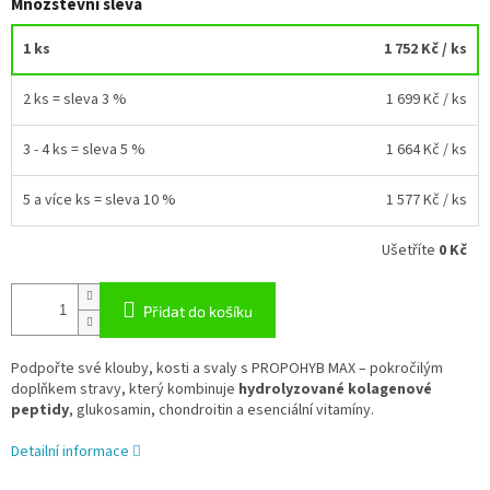
Množstevní sleva
1 ks
1 752 Kč
/ ks
2 ks = sleva 3 %
1 699 Kč
/ ks
3 - 4 ks = sleva 5 %
1 664 Kč
/ ks
5 a více ks = sleva 10 %
1 577 Kč
/ ks
Ušetříte
0 Kč
Přidat do košíku
Podpořte své klouby, kosti a svaly s PROPOHYB MAX – pokročilým
doplňkem stravy, který kombinuje
hydrolyzované kolagenové
peptidy
, glukosamin, chondroitin a esenciální vitamíny.
Detailní informace