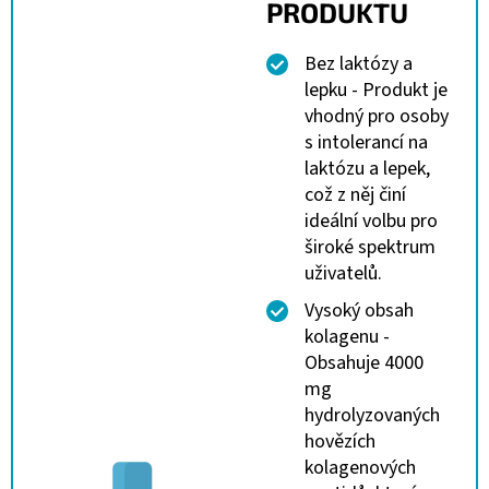
PRODUKTU
Bez laktózy a
lepku - Produkt je
vhodný pro osoby
s intolerancí na
laktózu a lepek,
což z něj činí
ideální volbu pro
široké spektrum
uživatelů.
Vysoký obsah
kolagenu -
Obsahuje 4000
mg
hydrolyzovaných
hovězích
kolagenových