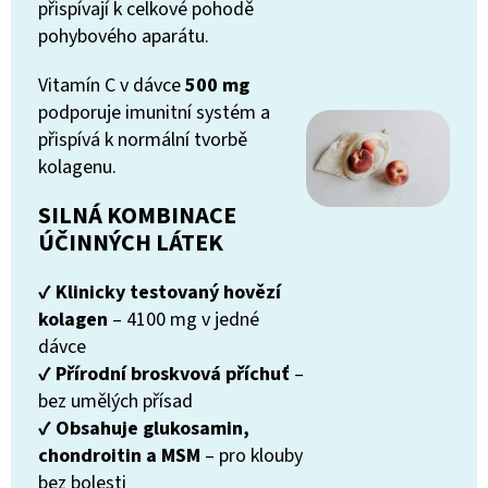
přispívají k celkové pohodě
pohybového aparátu.
Vitamín C v dávce
500 mg
podporuje imunitní systém a
přispívá k normální tvorbě
kolagenu.
SILNÁ KOMBINACE
ÚČINNÝCH LÁTEK
✔
Klinicky testovaný hovězí
kolagen
– 4100 mg v jedné
dávce
✔
Přírodní broskvová příchuť
–
bez umělých přísad
✔
Obsahuje glukosamin,
chondroitin a MSM
– pro klouby
bez bolesti