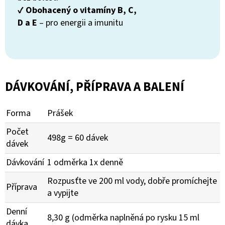
✔
Obohacený o vitamíny B, C,
D a E
– pro energii a imunitu
DÁVKOVÁNÍ, PŘÍPRAVA A BALENÍ
Forma
Prášek
Počet
498g = 60 dávek
dávek
Dávkování
1 odměrka 1x denně
Rozpusťte ve 200 ml vody, dobře promíchejte
Příprava
a vypijte
Denní
8,30 g (odměrka naplněná po rysku 15 ml
dávka