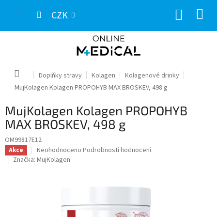
Přejít
NÁKUP
na
CZK
obsah
KOŠÍK
Domů
Doplňky stravy
Kolagen
Kolagenové drinky
MujKolagen Kolagen PROPOHYB MAX BROSKEV, 498 g
MujKolagen Kolagen PROPOHYB
MAX BROSKEV, 498 g
OM99817E12
Průměrné
Neohodnoceno
Podrobnosti hodnocení
Akce
hodnocení
Značka:
MujKolagen
produktu
je
0,0
z
5
hvězdiček.