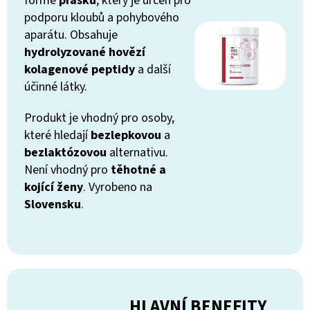
formě
prášku
, který je určen pro
podporu kloubů a pohybového
aparátu. Obsahuje
hydrolyzované hovězí
kolagenové peptidy
a další
účinné látky.
Produkt je vhodný pro osoby,
které hledají
bezlepkovou
a
bezlaktózovou
alternativu.
Není vhodný pro
těhotné a
kojící ženy
. Vyrobeno na
Slovensku
.
HLAVNÍ BENEFITY