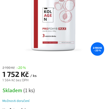
2 190 Kč
–20 %
2 190 Kč
–20 %
1 752 Kč
/ ks
1 564 Kč bez DPH
Měrná
Skladem
(1 ks)
cena:
Možnosti doručení