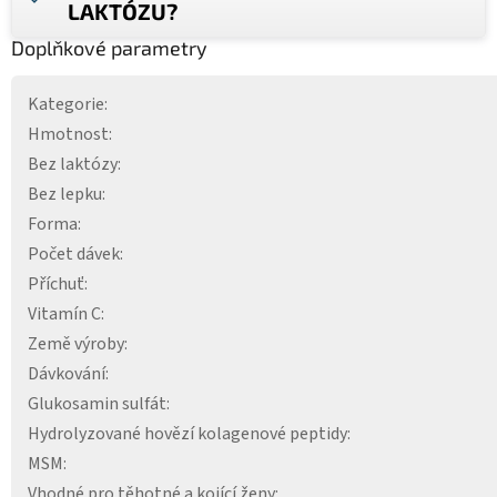
LAKTÓZU?
Doplňkové parametry
Kategorie
:
Hmotnost
:
Bez laktózy
:
Bez lepku
:
Forma
:
Počet dávek
:
Příchuť
:
Vitamín C
:
Země výroby
:
Dávkování
:
Glukosamin sulfát
:
Hydrolyzované hovězí kolagenové peptidy
:
MSM
:
Vhodné pro těhotné a kojící ženy
: