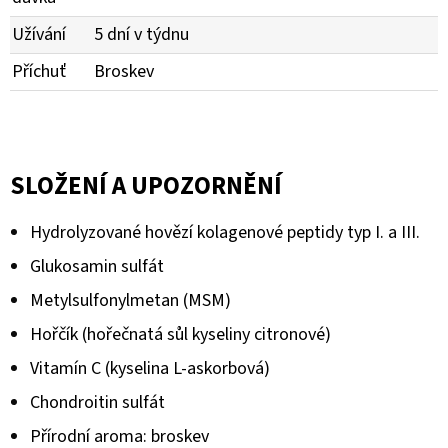
Užívání
5 dní v týdnu
Příchuť
Broskev
SLOŽENÍ A UPOZORNĚNÍ
Hydrolyzované hovězí kolagenové peptidy typ I. a III.
Glukosamin sulfát
Metylsulfonylmetan (MSM)
Hořčík (hořečnatá sůl kyseliny citronové)
Vitamín C (kyselina L-askorbová)
Chondroitin sulfát
Přírodní aroma: broskev