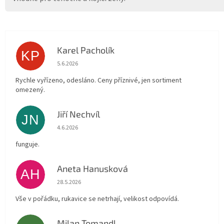
Karel Pacholík
KP
Hodnocení obchodu je 4 z 5 hvězdiček.
5.6.2026
Rychle vyřízeno, odesláno. Ceny příznivé, jen sortiment
omezený.
Jiří Nechvíl
JN
Hodnocení obchodu je 5 z 5 hvězdiček.
4.6.2026
funguje.
Aneta Hanusková
AH
Hodnocení obchodu je 5 z 5 hvězdiček.
28.5.2026
Vše v pořádku, rukavice se netrhají, velikost odpovídá.
Milan Tomandl