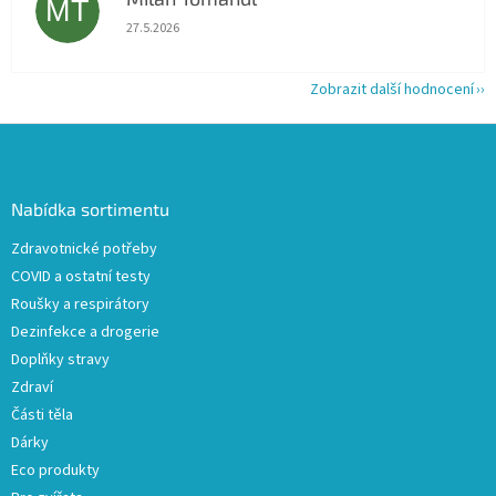
MT
Hodnocení obchodu je 5 z 5 hvězdiček.
27.5.2026
Zobrazit další hodnocení
Z
á
p
a
Nabídka sortimentu
t
Zdravotnické potřeby
í
COVID a ostatní testy
Roušky a respirátory
Dezinfekce a drogerie
Doplňky stravy
Zdraví
Části těla
Dárky
Eco produkty