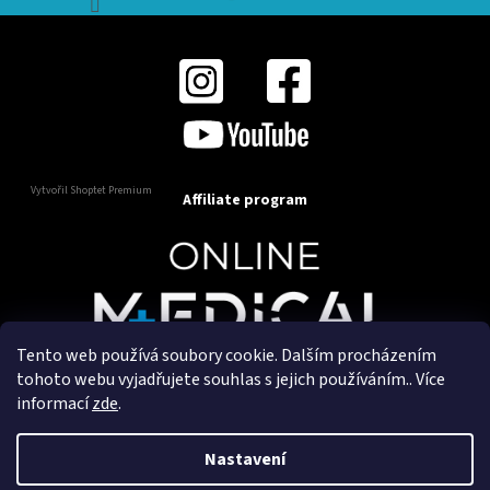
Vytvořil Shoptet Premium
Affiliate program
Tento web používá soubory cookie. Dalším procházením
Copyright 2025
OnlineMedical.cz
. Všechna práva
tohoto webu vyjadřujete souhlas s jejich používáním.. Více
vyhrazena.
informací
zde
.
Vytvořil a marketingově zajišťuje
HyperGroup.cz
Nastavení