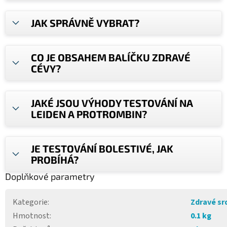
JAK SPRÁVNĚ VYBRAT?
CO JE OBSAHEM BALÍČKU ZDRAVÉ
CÉVY?
JAKÉ JSOU VÝHODY TESTOVÁNÍ NA
LEIDEN A PROTROMBIN?
JE TESTOVÁNÍ BOLESTIVÉ, JAK
PROBÍHÁ?
Doplňkové parametry
Kategorie
:
Zdravé sr
Hmotnost
:
0.1 kg