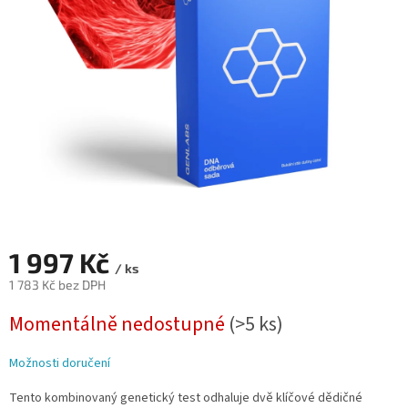
hvězdiček.
1 997 Kč
/ ks
1 783 Kč bez DPH
Měrná
Momentálně nedostupné
(>5 ks)
cena:
Možnosti doručení
Tento kombinovaný genetický test odhaluje dvě klíčové dědičné