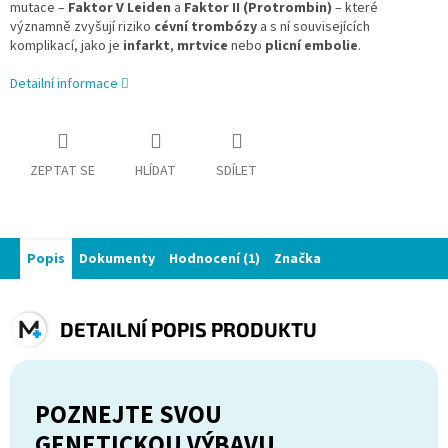
mutace –
Faktor V Leiden
a
Faktor II (Protrombin)
– které
významně zvyšují riziko
cévní trombózy
a s ní souvisejících
komplikací, jako je
infarkt
,
mrtvice
nebo
plicní embolie
.
Detailní informace
ZEPTAT SE
HLÍDAT
SDÍLET
Popis
Dokumenty
Hodnocení (1)
Značka
DETAILNÍ POPIS PRODUKTU
POZNEJTE SVOU
GENETICKOU VÝBAVU