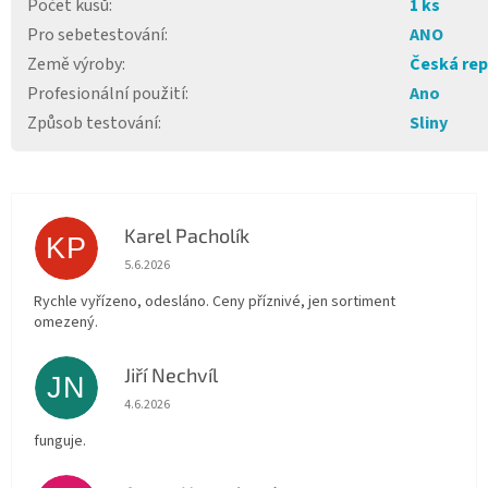
Počet kusů
:
1 ks
Pro sebetestování
:
ANO
Země výroby
:
Česká rep
Profesionální použití
:
Ano
Způsob testování
:
Sliny
Karel Pacholík
KP
Hodnocení obchodu je 4 z 5 hvězdiček.
5.6.2026
Rychle vyřízeno, odesláno. Ceny příznivé, jen sortiment
omezený.
Jiří Nechvíl
JN
Hodnocení obchodu je 5 z 5 hvězdiček.
4.6.2026
funguje.