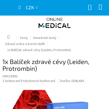
Přejít
NÁKUP
na
CZK
obsah
KOŠÍK
Domů
Testy
Genetické testy
Zdravé srdce a krevní oběh
1x Balíček zdravé cévy (Leiden, Protrombin)
1x Balíček zdravé cévy (Leiden,
Protrombin)
OM118993
Průměrné
1 hodnocení
Podrobnosti hodnocení
Značka:
GENLABS
hodnocení
produktu
je
5,0
z
5