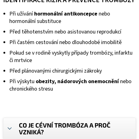
IDENTIFIKACE RIZIK A PREVENCE TROMBÓZY
Při užívání
hormonální antikoncepce
nebo
hormonální substituce
Před těhotenstvím nebo asistovanou reprodukcí
Při častém cestování nebo dlouhodobé imobilitě
Pokud se v rodině vyskytly případy trombózy, infarktu
či mrtvice
Před plánovanými chirurgickými zákroky
Při výskytu
obezity, nádorových onemocnění
nebo
chronického stresu
CO JE CÉVNÍ TROMBÓZA A PROČ
VZNIKÁ?