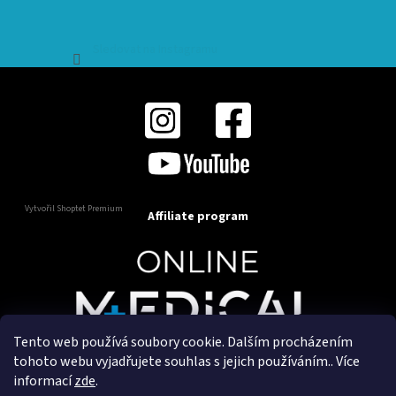
Sledovat na Instagramu
Vytvořil Shoptet Premium
Affiliate program
Tento web používá soubory cookie. Dalším procházením
Copyright 2025
OnlineMedical.cz
. Všechna práva
tohoto webu vyjadřujete souhlas s jejich používáním.. Více
vyhrazena.
informací
zde
.
Vytvořil a marketingově zajišťuje
HyperGroup.cz