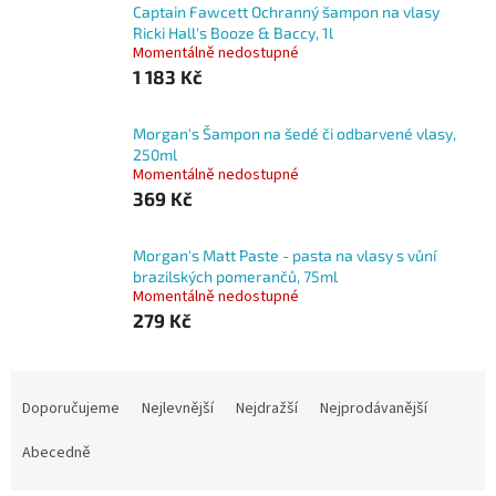
Captain Fawcett Ochranný šampon na vlasy
Ricki Hall's Booze & Baccy, 1l
Momentálně nedostupné
1 183 Kč
Morgan's Šampon na šedé či odbarvené vlasy,
250ml
Momentálně nedostupné
369 Kč
Morgan's Matt Paste - pasta na vlasy s vůní
brazilských pomerančů, 75ml
Momentálně nedostupné
279 Kč
Ř
a
Doporučujeme
Nejlevnější
Nejdražší
Nejprodávanější
z
e
Abecedně
n