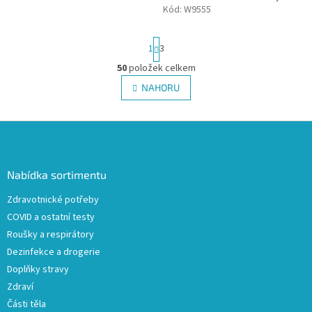
Jemný šampon pro denní
Kód:
W9555
použití s ochranným štítem z
prosa...
S
1
3
t
r
50
položek celkem
O
á
v
NAHORU
n
l
k
á
o
v
Z
d
á
a
á
n
c
p
í
í
a
Nabídka sortimentu
p
t
r
Zdravotnické potřeby
í
v
COVID a ostatní testy
k
y
Roušky a respirátory
v
Dezinfekce a drogerie
ý
Doplňky stravy
p
i
Zdraví
s
Části těla
u