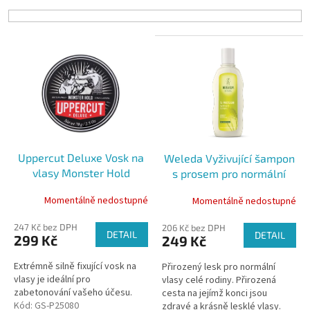
í
p
r
V
o
ý
d
p
u
i
k
s
t
p
ů
r
o
Uppercut Deluxe Vosk na
Weleda Vyživující šampon
d
vlasy Monster Hold
s prosem pro normální
u
vlasy, 190ml
k
Momentálně nedostupné
Momentálně nedostupné
t
ů
247 Kč bez DPH
206 Kč bez DPH
DETAIL
DETAIL
299 Kč
249 Kč
Extrémně silně fixující vosk na
Přirozený lesk pro normální
vlasy je ideální pro
vlasy celé rodiny. Přirozená
zabetonování vašeho účesu.
cesta na jejímž konci jsou
Kód:
GS-P25080
zdravé a krásně lesklé vlasy.