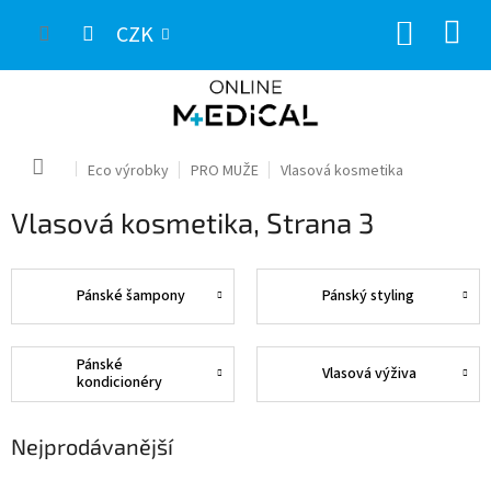
Přejít
NÁKUP
na
CZK
obsah
KOŠÍK
Domů
Eco výrobky
PRO MUŽE
Vlasová kosmetika
Vlasová kosmetika
, Strana 3
Pánské šampony
Pánský styling
Pánské
Vlasová výživa
kondicionéry
Nejprodávanější