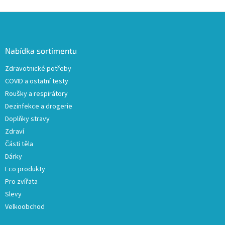
Z
á
p
a
Nabídka sortimentu
t
Zdravotnické potřeby
í
COVID a ostatní testy
Roušky a respirátory
Dezinfekce a drogerie
Doplňky stravy
Zdraví
Části těla
Dárky
Eco produkty
Pro zvířata
Slevy
Velkoobchod