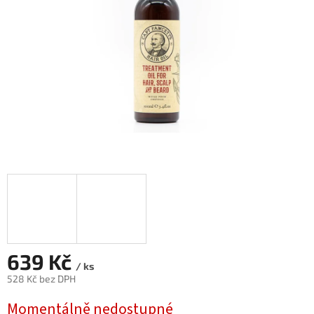
639 Kč
/ ks
528 Kč bez DPH
Měrná
Momentálně nedostupné
cena: