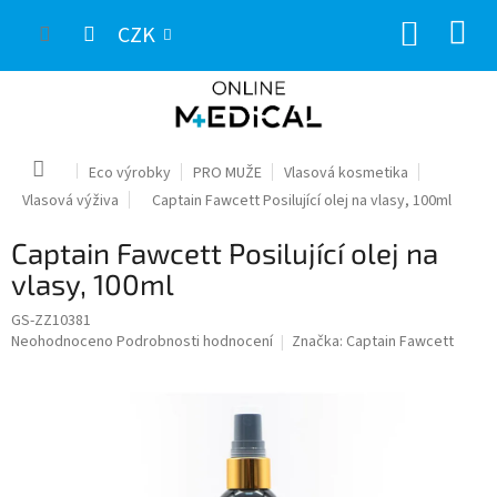
Přejít
NÁKUP
na
CZK
obsah
KOŠÍK
Domů
Eco výrobky
PRO MUŽE
Vlasová kosmetika
Vlasová výživa
Captain Fawcett Posilující olej na vlasy, 100ml
Captain Fawcett Posilující olej na
vlasy, 100ml
GS-ZZ10381
Průměrné
Neohodnoceno
Podrobnosti hodnocení
Značka:
Captain Fawcett
hodnocení
produktu
je
0,0
z
5
hvězdiček.