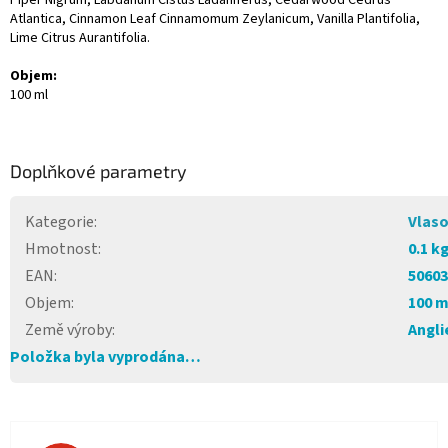
Piper Nigrum, Labdanum Cistus Ladaniferus, Cedarwood Cedrus
Atlantica, Cinnamon Leaf Cinnamomum Zeylanicum, Vanilla Plantifolia,
Lime Citrus Aurantifolia.
Objem:
100 ml
Doplňkové parametry
Kategorie
:
Vlaso
Hmotnost
:
0.1 k
EAN
:
50603
Objem
:
100 m
Země výroby
:
Angli
Položka byla vyprodána…