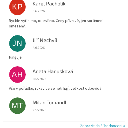
Karel Pacholík
KP
Hodnocení obchodu je 4 z 5 hvězdiček.
5.6.2026
Rychle vyřízeno, odesláno. Ceny příznivé, jen sortiment
omezený.
Jiří Nechvíl
JN
Hodnocení obchodu je 5 z 5 hvězdiček.
4.6.2026
funguje.
Aneta Hanusková
AH
Hodnocení obchodu je 5 z 5 hvězdiček.
28.5.2026
Vše v pořádku, rukavice se netrhají, velikost odpovídá.
Milan Tomandl
MT
Hodnocení obchodu je 5 z 5 hvězdiček.
27.5.2026
Zobrazit další hodnocení