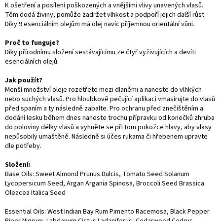
K ošetření a posílení poškozených a vnějšími vlivy unavených vlasů.
Těm dodá živiny, pomůže zadržet vlhkost a podpoří jejich další růst.
Díky 9 esenciálním olejům má olej navíc příjemnou orientální vůni.
Proč to funguje?
Díky přírodnímu složení sestávajícímu ze čtyř vyživujících a devíti
esenciálních olejů.
Jak použít?
Menší množství oleje rozetřete mezi dlaněmi a naneste do vlhkých
nebo suchých vlasů. Pro hloubkově pečující aplikaci vmasírujte do vlasů
před spaním a ty následně zabalte. Pro ochranu před znečištěním a
dodání lesku během dnes naneste trochu přípravku od konečků zhruba
do poloviny délky vlasů a vyhněte se při tom pokožce hlavy, aby vlasy
nepůsobily umaštěně. Následně si účes rukama či hřebenem upravte
dle potřeby.
Složení:
Base Oils: Sweet Almond Prunus Dulcis, Tomato Seed Solanum
Lycopersicum Seed, Argan Argania Spinosa, Broccoli Seed Brassica
Oleacea Italica Seed
Essential Oils: West Indian Bay Rum Pimento Racemosa, Black Pepper