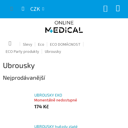
Přejít
NÁKUP
na
CZK
obsah
KOŠÍK
Domů
Slevy
Eco
ECO DOMÁCNOST
ECO Party produkty
Ubrousky
Ubrousky
Nejprodávanější
UBROUSKY EKO
Momentálně nedostupné
174 Kč
UBROUSKY hvězdy zlaté