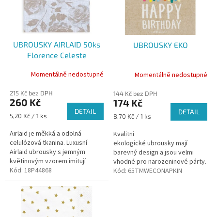
k
s
t
p
ů
r
o
UBROUSKY AIRLAID 50ks
UBROUSKY EKO
d
Florence Celeste
u
44x44cm
k
Momentálně nedostupné
Momentálně nedostupné
t
ů
215 Kč bez DPH
144 Kč bez DPH
260 Kč
174 Kč
DETAIL
DETAIL
Měrná
5,20 Kč / 1 ks
Měrná
8,70 Kč / 1 ks
cena:
cena:
Airlaid je měkká a odolná
Kvalitní
celulózová tkanina. Luxusní
ekologické ubrousky mají
Airlaid ubrousky s jemným
barevný design a jsou velmi
květinovým vzorem imitují
vhodné pro narozeninové párty.
klasický plátěný ubrousek.
Kód:
18P44868
Kód:
65TMWECONAPKIN