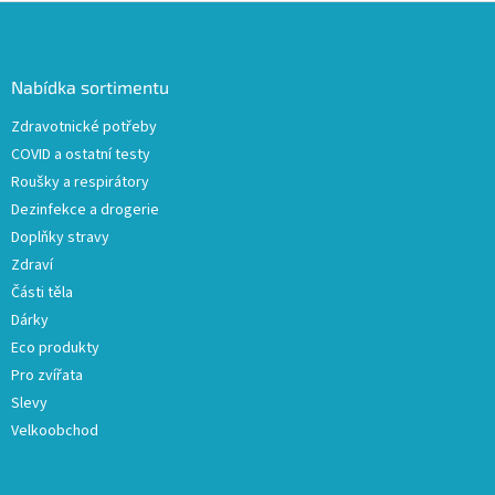
l
Z
á
á
d
p
a
a
Nabídka sortimentu
c
t
í
Zdravotnické potřeby
í
p
COVID a ostatní testy
r
v
Roušky a respirátory
k
Dezinfekce a drogerie
y
Doplňky stravy
v
ý
Zdraví
p
Části těla
i
Dárky
s
u
Eco produkty
Pro zvířata
Slevy
Velkoobchod