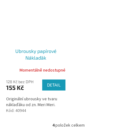
Ubrousky papírové
Náklaďák
Momentálně nedostupné
128 Kč bez DPH
DETAIL
155 Kč
Originální ubrousky ve tvaru
náklaďáku od zn. Meri Meri.
Kód:
40944
4
položek celkem
O
v