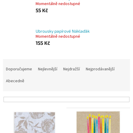
Momentálně nedostupné
55 Kč
Ubrousky papírové Náklaďák
Momentálně nedostupné
155 Kč
Ř
a
Doporučujeme
Nejlevnější
Nejdražší
Nejprodávanější
z
e
Abecedně
n
í
p
r
V
o
ý
d
p
u
i