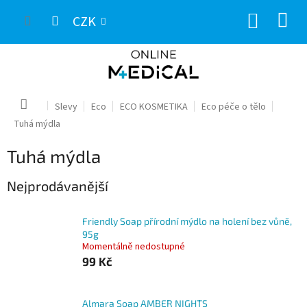
Přejít
NÁKUP
na
CZK
obsah
KOŠÍK
Domů
Slevy
Eco
ECO KOSMETIKA
Eco péče o tělo
Tuhá mýdla
Tuhá mýdla
Nejprodávanější
Friendly Soap přírodní mýdlo na holení bez vůně,
95g
Momentálně nedostupné
99 Kč
Almara Soap AMBER NIGHTS