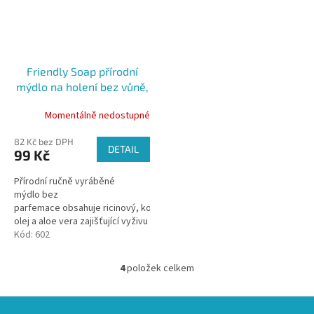
Friendly Soap přírodní
mýdlo na holení bez vůně,
95g
Momentálně nedostupné
82 Kč bez DPH
DETAIL
99 Kč
Přírodní ručně vyráběné
mýdlo bez
parfemace obsahuje ricinový, kokosový
olej a aloe vera zajišťující vyživu
a hydrataci pokožky. Ideální
Kód:
602
pomocník v péči při holení.
Kaolín se...
4
položek celkem
O
v
l
Z