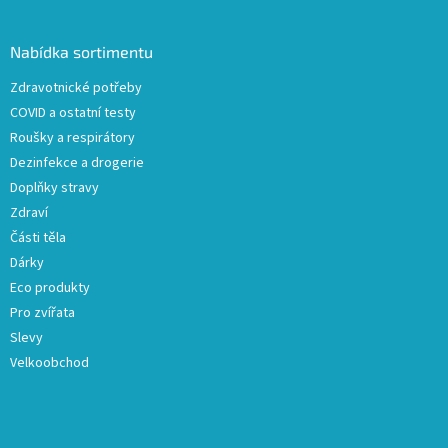
á
á
d
p
a
a
Nabídka sortimentu
c
t
í
Zdravotnické potřeby
í
p
COVID a ostatní testy
r
v
Roušky a respirátory
k
Dezinfekce a drogerie
y
Doplňky stravy
v
ý
Zdraví
p
Části těla
i
Dárky
s
u
Eco produkty
Pro zvířata
Slevy
Velkoobchod