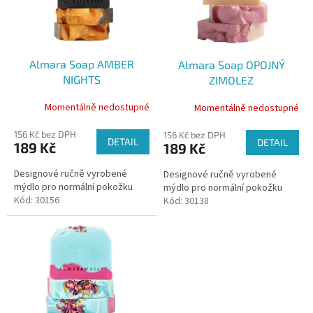
k
s
t
p
ů
r
o
Almara Soap AMBER
Almara Soap OPOJNÝ
d
NIGHTS
ZIMOLEZ
u
k
Momentálně nedostupné
Momentálně nedostupné
t
ů
156 Kč bez DPH
156 Kč bez DPH
DETAIL
DETAIL
189 Kč
189 Kč
Designové ručně vyrobené
Designové ručně vyrobené
mýdlo pro normální pokožku
mýdlo pro normální pokožku
Kód:
30156
Kód:
30138