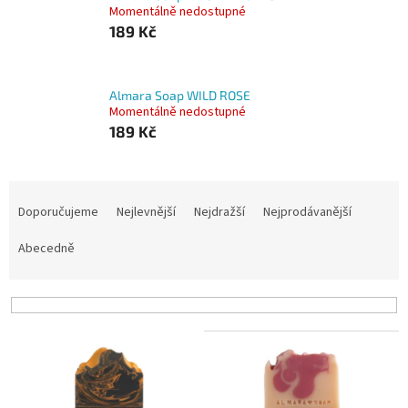
Momentálně nedostupné
189 Kč
Almara Soap WILD ROSE
Momentálně nedostupné
189 Kč
Ř
a
Doporučujeme
Nejlevnější
Nejdražší
Nejprodávanější
z
e
Abecedně
n
í
p
r
V
o
ý
d
p
u
i