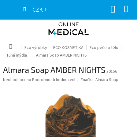
Přejít
NÁKUP
na
CZK
obsah
KOŠÍK
Domů
Eco výrobky
ECO KOSMETIKA
Eco péče o tělo
Tuhá mýdla
Almara Soap AMBER NIGHTS
Almara Soap AMBER NIGHTS
30156
Průměrné
Neohodnoceno
Podrobnosti hodnocení
Značka:
Almara Soap
hodnocení
produktu
je
0,0
z
5
hvězdiček.