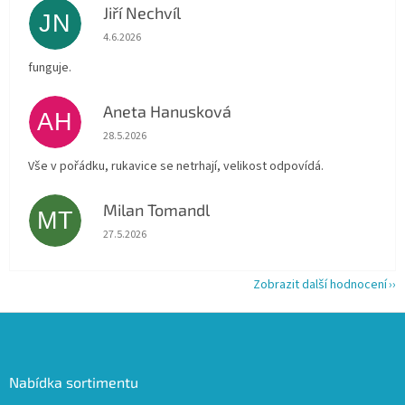
Jiří Nechvíl
JN
Hodnocení obchodu je 5 z 5 hvězdiček.
4.6.2026
funguje.
Aneta Hanusková
AH
Hodnocení obchodu je 5 z 5 hvězdiček.
28.5.2026
Vše v pořádku, rukavice se netrhají, velikost odpovídá.
Milan Tomandl
MT
Hodnocení obchodu je 5 z 5 hvězdiček.
27.5.2026
Zobrazit další hodnocení
Z
á
p
a
Nabídka sortimentu
t