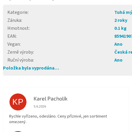
Kategorie
:
Tuhá mý
Záruka
:
2 roky
Hmotnost
:
0.1 kg
EAN
:
8594190
Vegan
:
Ano
Země výroby
:
Česká r
Ruční výroba
:
Ano
Položka byla vyprodána…
Karel Pacholík
KP
Hodnocení obchodu je 4 z 5 hvězdiček.
5.6.2026
Rychle vyřízeno, odesláno. Ceny příznivé, jen sortiment
omezený.