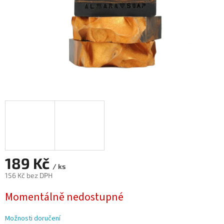
189 Kč
/ ks
156 Kč bez DPH
Měrná
Momentálně nedostupné
cena:
Možnosti doručení