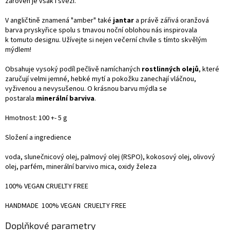
zároveň je však i svěží.
V angličtině znamená "amber" také
jantar
a právě zářivá oranžová
barva pryskyřice spolu s tmavou noční oblohou nás inspirovala
k tomuto designu. Užívejte si nejen večerní chvíle s tímto skvělým
mýdlem!
Obsahuje vysoký podíl pečlivě namíchaných
rostlinných olejů
, které
zaručují velmi jemné, hebké mytí a pokožku zanechají vláčnou,
vyživenou a nevysušenou. O krásnou barvu mýdla se
postarala
minerální barviva
.
Hmotnost: 100 +- 5 g
Složení a ingredience
voda, slunečnicový olej, palmový olej (RSPO), kokosový olej, olivový
olej, parfém, minerální barvivo mica, oxidy železa
100% VEGAN CRUELTY FREE
HANDMADE 100% VEGAN CRUELTY FREE
Doplňkové parametry