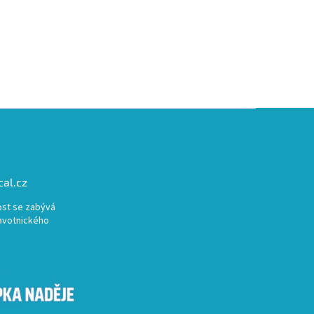
al.cz
st se zabývá
avotnického