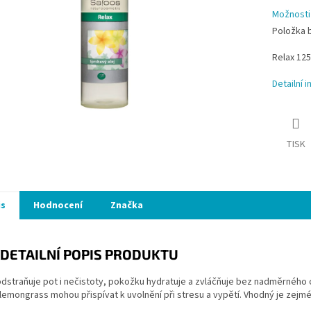
Možnosti
Položka 
Relax 125
Detailní 
TISK
is
Hodnocení
Značka
DETAILNÍ POPIS PRODUKTU
dstraňuje pot i nečistoty, pokožku hydratuje a zvláčňuje bez nadměrného
lemongrass mohou přispívat k uvolnění při stresu a vypětí. Vhodný je zejmé