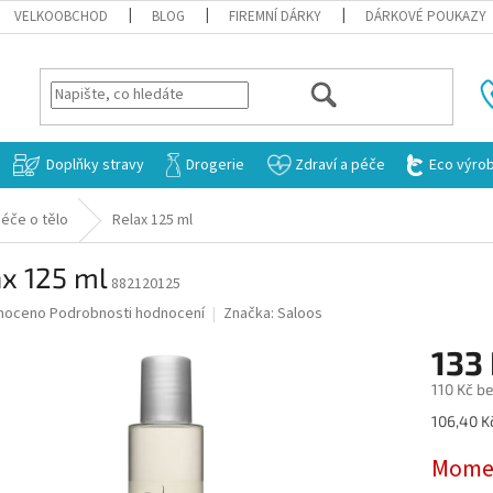
VELKOOBCHOD
BLOG
FIREMNÍ DÁRKY
DÁRKOVÉ POUKAZY
HLEDAT
Doplňky stravy
Drogerie
Zdraví a péče
Eco výro
éče o tělo
Relax 125 ml
x 125 ml
882120125
né
noceno
Podrobnosti hodnocení
Značka:
Saloos
ní
133
u
110 Kč b
Měrná
106,40 K
cena:
ek.
Momen