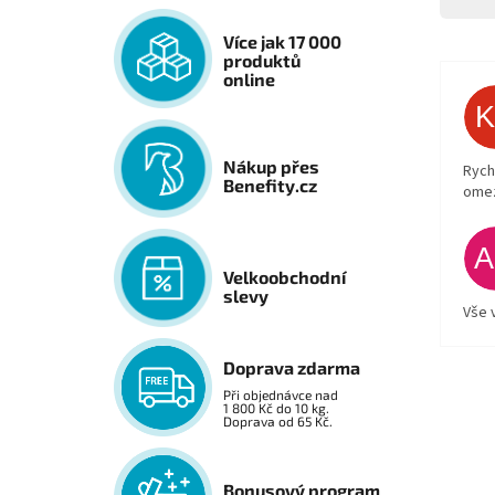
Více jak 17 000
produktů
online
Nákup přes
Rych
Benefity.cz
ome
Velkoobchodní
slevy
Vše 
Doprava zdarma
Při objednávce nad
1 800 Kč do 10 kg.
Doprava od 65 Kč.
Bonusový program