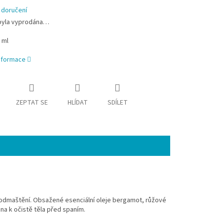
 doručení
byla vyprodána…
 ml
informace
ZEPTAT SE
HLÍDAT
SDÍLET
 odmaštění. Obsažené esenciální oleje bergamot, růžové
na k očistě těla před spaním.