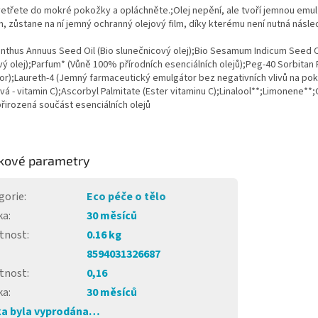
etřete do mokré pokožky a opláchněte.;Olej nepění, ale tvoří jemnou emu
, zůstane na ní jemný ochranný olejový film, díky kterému není nutná násle
anthus Annuus Seed Oil (Bio slunečnicový olej);Bio Sesamum Indicum Seed O
ý olej);Parfum* (Vůně 100% přírodních esenciálních olejů);Peg-40 Sorbita
r);Laureth-4 (Jemný farmaceutický emulgátor bez negativních vlivů na pok
á - vitamin C);Ascorbyl Palmitate (Ester vitaminu C);Linalool**;Limonene*
přirozená součást esenciálních olejů
kové parametry
gorie
:
Eco péče o tělo
ka
:
30 měsíců
tnost
:
0.16 kg
8594031326687
tnost
:
0,16
ka
:
30 měsíců
a byla vyprodána…