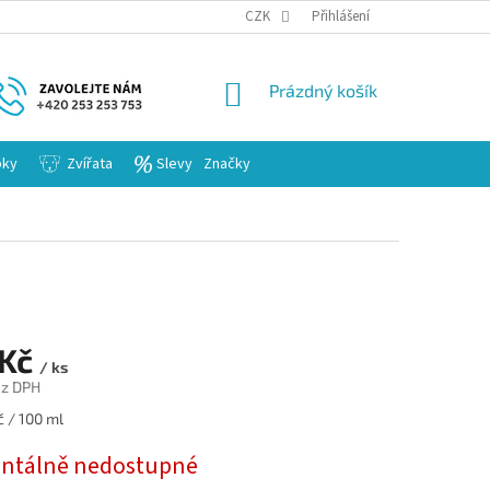
KARIERA
CZK
Přihlášení
NÁKUPNÍ
Prázdný košík
KOŠÍK
bky
Zvířata
Slevy
Značky
 Kč
/ ks
ez DPH
č / 100 ml
tálně nedostupné