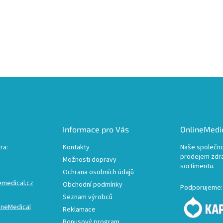
Informace pro Vás
OnlineMedic
ra:
Kontakty
Naše společno
prodejem zdr
Možnosti dopravy
sortimentu.
Ochrana osobních údajů
emedical.cz
Obchodní podmínky
Podporujeme:
Seznam výrobců
ineMedical
Reklamace
Bonusový program