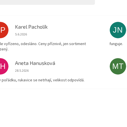
Karel Pacholík
KP
JN
Hodnocení obchodu je 4 z 5 hvězdiček.
5.6.2026
le vyřízeno, odesláno. Ceny příznivé, jen sortiment
funguje.
zený.
Aneta Hanusková
AH
MT
Hodnocení obchodu je 5 z 5 hvězdiček.
28.5.2026
v pořádku, rukavice se netrhají, velikost odpovídá.