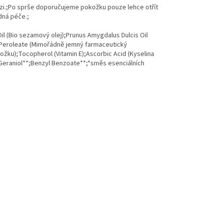
lzi.;Po sprše doporučujeme pokožku pouze lehce otřít
dná péče.;
il (Bio sezamový olej);Prunus Amygdalus Dulcis Oil
n Peroleate (Mimořádně jemný farmaceutický
ožku);Tocopherol (Vitamin E);Ascorbic Acid (Kyselina
*;Geraniol**;Benzyl Benzoate**;*směs esenciálních