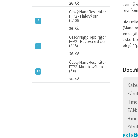
26 Kč
Jemně v
ručníkem
Český NanoRespirátor
FFP2 - Fialový sen
(č.106)
Bio Heli
(Mandlov
26 Kč
emulgáto
Český NanoRespirátor
askorbov
FFP2 - Růžová srdíčka
olejů;**
(č.15)
26 Kč
Český NanoRespirátor
FFP2 -Modrá květina
Doplň
(č.8)
26 Kč
Kate
Záru
Hmo
EAN
:
Hmo
Záru
Položk