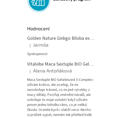
Hodnocení
Golden Nature Ginkgo Biloba extrakt 50:1 60mg, 100 kapslí
Jarmila
|
Hodnocení produktu je 5 z 5 hvězdiček.
Spokojenost
Vitalvibe Maca Sextuple BIO Gelatinized 3-Complex, 60 kapslí
Alena Antoňáková
|
Hodnocení produktu je 5 z 5 hvězdiček.
Maca Sextuple BIO Gelatinized 3-Complex -
užívám krátce, ale oceňuji, že mi
neovlivňuje trávení, co mi jiné výrobky z
macy dělaly. Pociťuji zmírnění návalů, ale
ovlivňuje to moje usínání i když užívám
jenom jednu tobolku ráno, co je veliká
škoda. Ocenila bych i slabší verzi. Nechci
si prášek sypat, nemám tak přehled kolik