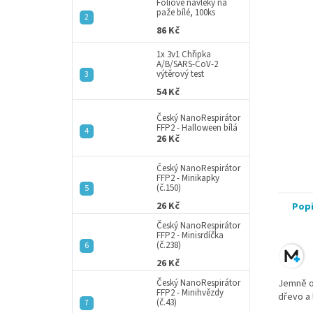
a
Fóliové návleky na
paže bílé, 100ks
n
86 Kč
e
l
1x 3v1 Chřipka
A/B/SARS-CoV-2
výtěrový test
54 Kč
Český NanoRespirátor
FFP2 - Halloween bílá
26 Kč
Český NanoRespirátor
FFP2 - Minikapky
(č.150)
26 Kč
Pop
Český NanoRespirátor
FFP2 - Minisrdíčka
(č.238)
26 Kč
Český NanoRespirátor
Jemně o
FFP2 - Minihvězdy
dřevo a 
(č.43)