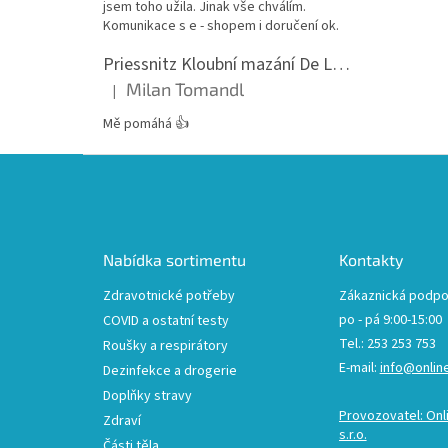
jsem toho užila. Jinak vše chválím.
Komunikace s e - shopem i doručení ok.
Priessnitz Kloubní mazání De Luxe, 200ml
Milan Tomandl
|
Hodnocení produktu je 5 z 5 hvězdiček.
Mě pomáhá 👍
Z
á
p
a
t
Nabídka sortimentu
Kontakty
í
Zdravotnické potřeby
Zákaznická podpo
po - pá 9:00-15:00
COVID a ostatní testy
Tel.: 253 253 753
Roušky a respirátory
E-mail:
info@onlin
Dezinfekce a drogerie
Doplňky stravy
Provozovatel: Onl
Zdraví
s.r.o.
Části těla