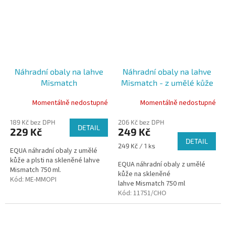
Náhradní obaly na lahve
Náhradní obaly na lahve
Mismatch
Mismatch - z umělé kůže
Momentálně nedostupné
Momentálně nedostupné
189 Kč bez DPH
206 Kč bez DPH
DETAIL
229 Kč
249 Kč
DETAIL
Měrná
249 Kč / 1 ks
EQUA náhradní obaly z umělé
cena:
kůže a plsti na skleněné lahve
EQUA náhradní obaly z umělé
Mismatch 750 ml.
kůže na skleněné
Kód:
ME-MMOPI
lahve Mismatch 750 ml
Kód:
11751/CHO