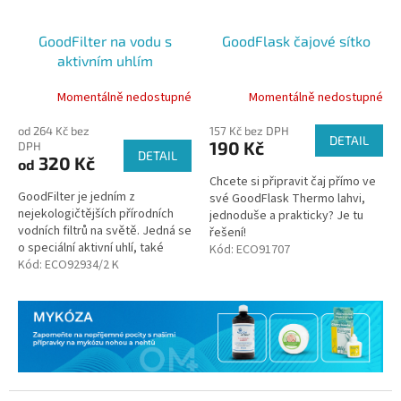
GoodFilter na vodu s
GoodFlask čajové sítko
aktivním uhlím
Momentálně nedostupné
Momentálně nedostupné
od 264 Kč bez
157 Kč bez DPH
DETAIL
190 Kč
DPH
DETAIL
320 Kč
od
Chcete si připravit čaj přímo ve
GoodFilter je jedním z
své GoodFlask Thermo lahvi,
nejekologičtějších přírodních
jednoduše a prakticky? Je tu
vodních filtrů na světě. Jedná se
řešení!
o speciální aktivní uhlí, také
Kód:
ECO91707
známé jako Kishu Binchotan,
Kód:
ECO92934/2 K
ručně vyráběné v oblasti...