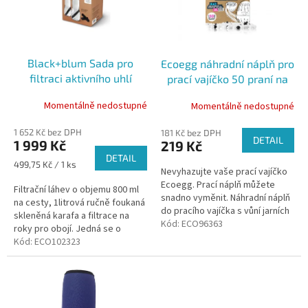
k
s
t
p
ů
r
o
Black+blum Sada pro
Ecoegg náhradní náplň pro
d
filtraci aktivního uhlí
prací vajíčko 50 praní na
u
Kolekce dřevěného uhlí, 4
bílé prádlo jarní květy
k
Momentálně nedostupné
Momentálně nedostupné
ks
t
ů
1 652 Kč bez DPH
181 Kč bez DPH
DETAIL
1 999 Kč
219 Kč
DETAIL
Měrná
499,75 Kč / 1 ks
Nevyhazujte vaše prací vajíčko
cena:
Ecoegg. Prací náplň můžete
Filtrační láhev o objemu 800 ml
snadno vyměnit. Náhradní náplň
na cesty, 1litrová ručně foukaná
do pracího vajíčka s vůní jarních
skleněná karafa a filtrace na
květů na 50 praní. Určené hlavne
Kód:
ECO96363
roky pro obojí. Jedná se o
pro praní bílého a...
perfektní dárkovou sadu pro
Kód:
ECO102323
skvěle chutnající vodu na...