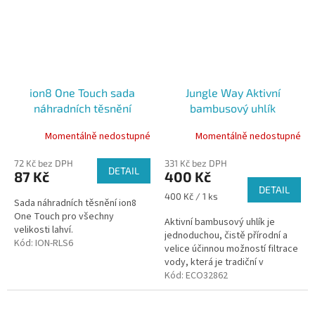
ion8 One Touch sada
Jungle Way Aktivní
náhradních těsnění
bambusový uhlík
univerzální
Momentálně nedostupné
Momentálně nedostupné
72 Kč bez DPH
331 Kč bez DPH
DETAIL
87 Kč
400 Kč
DETAIL
Měrná
400 Kč / 1 ks
Sada náhradních těsnění ion8
cena:
One Touch pro všechny
Aktivní bambusový uhlík je
velikosti lahví.
jednoduchou, čistě přírodní a
Kód:
ION-RLS6
velice účinnou možností filtrace
vody, která je tradiční v
mnoha částech světa po celá
Kód:
ECO32862
staletí. Bambusové...