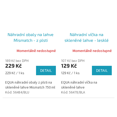
Náhradní obaly na lahve
Náhradní víčka na
Mismatch - z plsti
skleněné lahve - lesklé
Momentálně nedostupné
Momentálně nedostupné
189 Kč bez DPH
107 Kč bez DPH
229 Kč
129 Kč
DETAIL
DETAIL
Měrná
Měrná
229 Kč / 1 ks
129 Kč / 1 ks
cena:
cena:
EQUA náhradní obaly z plsti na
EQUA náhradní víčka na
skleněné lahve Mismatch 750 ml
skleněné lahve
Kód:
56484/BLU
Kód:
56478/BLA