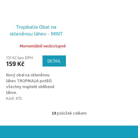
Tropikalia Obal na
skleněnou láhev - MINT
Momentálně nedostupné
131 Kč bez DPH
DETAIL
159 Kč
Nový obal na skleněnou
láhev TROPIKALIA potěší
všechny majitelé oblíbené
láhve.
Kód:
475
19
položek celkem
O
v
l
Z
á
á