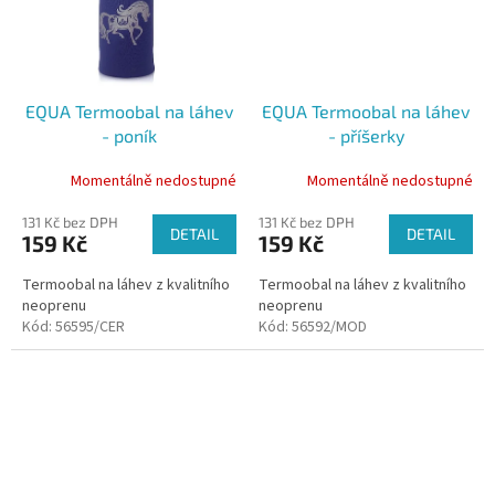
EQUA Termoobal na láhev
EQUA Termoobal na láhev
- poník
- příšerky
Momentálně nedostupné
Momentálně nedostupné
131 Kč bez DPH
131 Kč bez DPH
DETAIL
DETAIL
159 Kč
159 Kč
Termoobal na láhev z kvalitního
Termoobal na láhev z kvalitního
neoprenu
neoprenu
Kód:
56595/CER
Kód:
56592/MOD