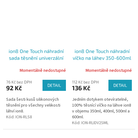
ion8 One Touch náhradní
ion8 One Touch náhradní
sada těsnění univerzální
víčko na láhev 350-600ml
Momentálně nedostupné
Momentálně nedostupné
76 Kč bez DPH
112 Kč bez DPH
DETAIL
DETAIL
92 Kč
136 Kč
Sada šesti kusů silikonových
Jedním dotykem otevíratelné,
těsnění pro všechny velikosti
100% těsnící víčko na láhve ion8
láhví ion8.
v objemu 350ml, 400ml, 500ml a
Kód:
ION-RLS8
600ml.
Kód:
ION-RLIDV2SML