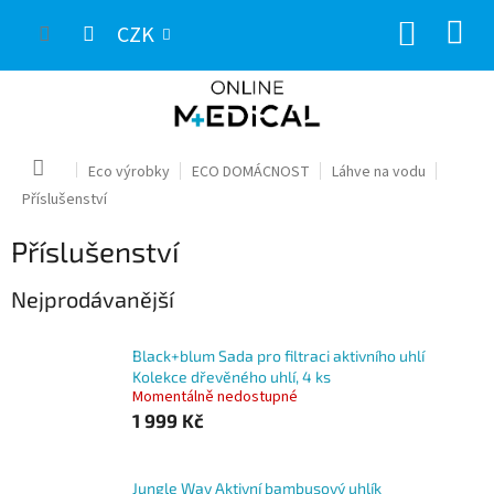
Přejít
NÁKUP
na
CZK
obsah
KOŠÍK
Domů
Eco výrobky
ECO DOMÁCNOST
Láhve na vodu
Příslušenství
Příslušenství
Nejprodávanější
Black+blum Sada pro filtraci aktivního uhlí
Kolekce dřevěného uhlí, 4 ks
Momentálně nedostupné
1 999 Kč
Jungle Way Aktivní bambusový uhlík