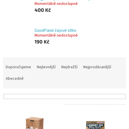
Momentálně nedostupné
400 Kč
GoodFlask čajové sítko
Momentálně nedostupné
190 Kč
Ř
a
Doporučujeme
Nejlevnější
Nejdražší
Nejprodávanější
z
e
Abecedně
n
í
p
r
V
o
ý
d
p
u
i