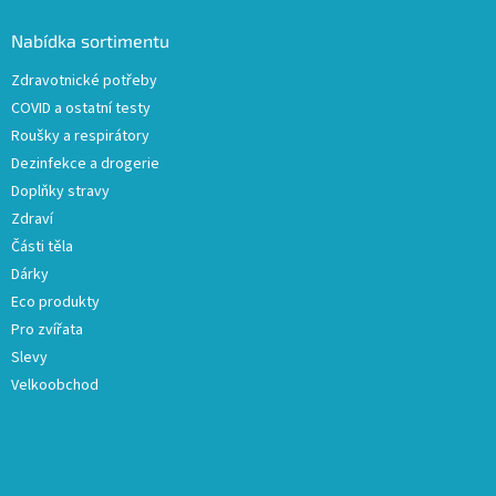
d
p
a
a
Nabídka sortimentu
c
t
í
Zdravotnické potřeby
í
p
COVID a ostatní testy
r
v
Roušky a respirátory
k
Dezinfekce a drogerie
y
Doplňky stravy
v
ý
Zdraví
p
Části těla
i
Dárky
s
u
Eco produkty
Pro zvířata
Slevy
Velkoobchod