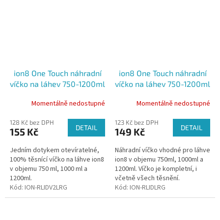
ion8 One Touch náhradní
ion8 One Touch náhradní
víčko na láhev 750-1200ml
víčko na láhev 750-1200ml
Momentálně nedostupné
Momentálně nedostupné
128 Kč bez DPH
123 Kč bez DPH
DETAIL
DETAIL
155 Kč
149 Kč
Jedním dotykem otevíratelné,
Náhradní víčko vhodné pro láhve
100% těsnící víčko na láhve ion8
ion8 v objemu 750ml, 1000ml a
v objemu 750 ml, 1000 ml a
1200ml. Víčko je kompletní, i
1200ml.
včetně všech těsnění.
Kód:
ION-RLIDV2LRG
Kód:
ION-RLIDLRG