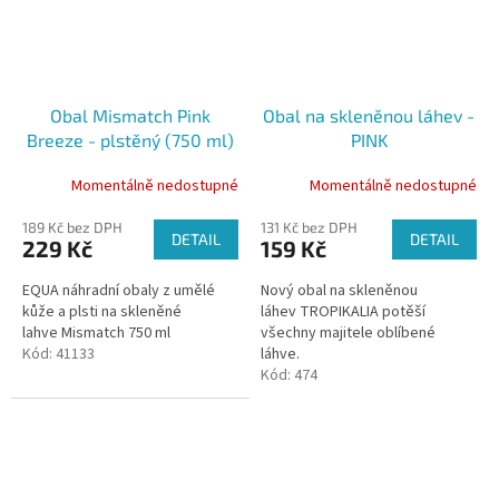
Obal Mismatch Pink
Obal na skleněnou láhev -
Breeze - plstěný (750 ml)
PINK
Momentálně nedostupné
Momentálně nedostupné
189 Kč bez DPH
131 Kč bez DPH
DETAIL
DETAIL
229 Kč
159 Kč
EQUA náhradní obaly z umělé
Nový obal na skleněnou
kůže a plsti na skleněné
láhev TROPIKALIA potěší
lahve Mismatch 750 ml
všechny majitele oblíbené
Kód:
41133
láhve.
Kód:
474