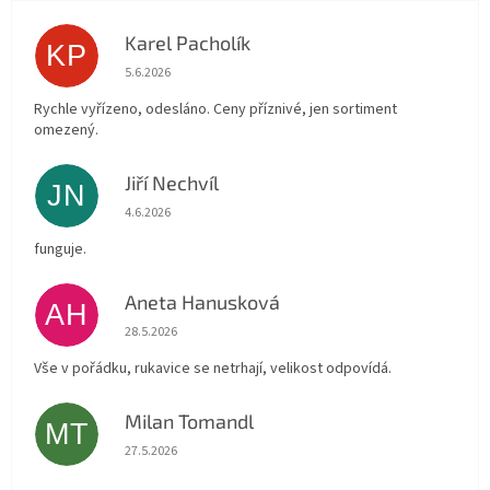
Karel Pacholík
KP
Hodnocení obchodu je 4 z 5 hvězdiček.
5.6.2026
Rychle vyřízeno, odesláno. Ceny příznivé, jen sortiment
omezený.
Jiří Nechvíl
JN
Hodnocení obchodu je 5 z 5 hvězdiček.
4.6.2026
funguje.
Aneta Hanusková
AH
Hodnocení obchodu je 5 z 5 hvězdiček.
28.5.2026
Vše v pořádku, rukavice se netrhají, velikost odpovídá.
Milan Tomandl
MT
Hodnocení obchodu je 5 z 5 hvězdiček.
27.5.2026