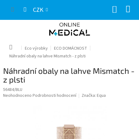
Přejít
NÁKUP
na
CZK
obsah
KOŠÍK
Domů
Eco výrobky
ECO DOMÁCNOST
Náhradní obaly na lahve Mismatch - z plsti
Náhradní obaly na lahve Mismatch -
z plsti
56484/BLU
Průměrné
Neohodnoceno
Podrobnosti hodnocení
Značka:
Equa
hodnocení
produktu
je
0,0
z
5
hvězdiček.