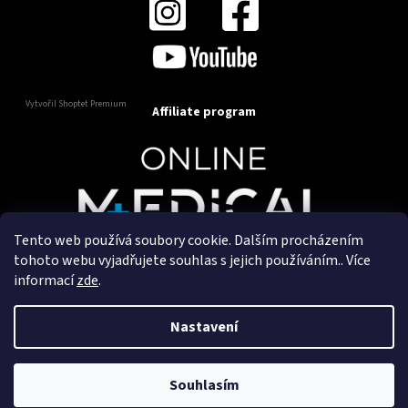
Vytvořil Shoptet Premium
Affiliate program
Tento web používá soubory cookie. Dalším procházením
Copyright 2025
OnlineMedical.cz
. Všechna práva
tohoto webu vyjadřujete souhlas s jejich používáním.. Více
vyhrazena.
informací
zde
.
Vytvořil a marketingově zajišťuje
HyperGroup.cz
Nastavení
Souhlasím