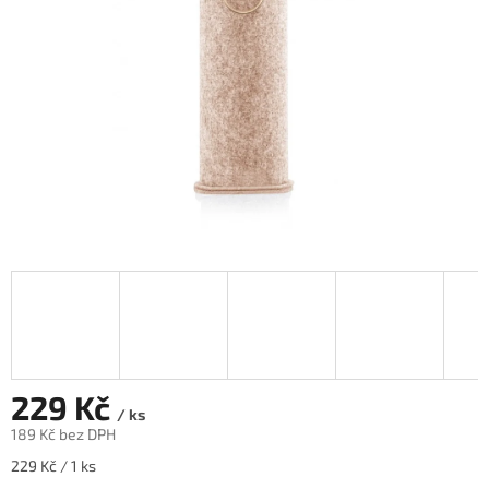
229 Kč
/ ks
189 Kč bez DPH
Měrná
229 Kč / 1 ks
cena: