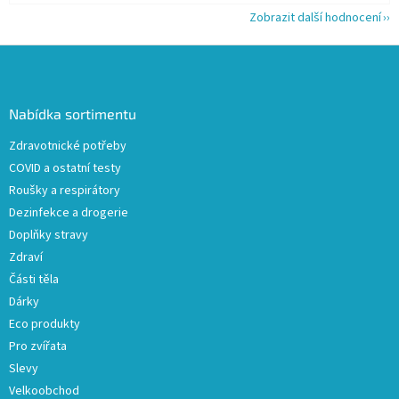
Zobrazit další hodnocení
Z
á
p
a
Nabídka sortimentu
t
Zdravotnické potřeby
í
COVID a ostatní testy
Roušky a respirátory
Dezinfekce a drogerie
Doplňky stravy
Zdraví
Části těla
Dárky
Eco produkty
Pro zvířata
Slevy
Velkoobchod