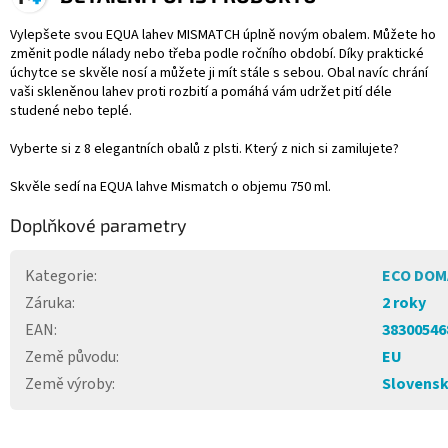
Vylepšete svou EQUA lahev
MISMATCH
úplně novým obalem. Můžete ho
změnit podle nálady nebo třeba podle ročního období. Díky praktické
úchytce se skvěle nosí a můžete ji mít stále s sebou. Obal navíc chrání
vaši skleněnou lahev proti rozbití a pomáhá vám udržet pití déle
studené nebo teplé.
Vyberte si z 8 elegantních obalů z plsti. Který z nich si zamilujete?
Skvěle sedí na EQUA lahve Mismatch o objemu 750 ml.
Doplňkové parametry
Kategorie
:
ECO DO
Záruka
:
2 roky
EAN
:
38300546
Země původu
:
EU
Země výroby
:
Slovens