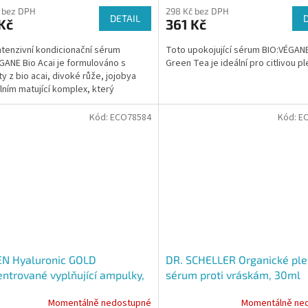
 bez DPH
298 Kč bez DPH
DETAIL
Kč
361 Kč
ntenzivní kondicionační sérum
Toto upokojující sérum BIO:VÉGANE
GANE Bio Acai je formulováno s
Green Tea je ideální pro citlivou pl
ty z bio acai, divoké růže, jojobya
lním matující komplex, který
uje dokonalou péči...
Kód:
ECO78584
Kód:
E
EN Hyaluronic GOLD
DR. SCHELLER Organické ple
ntrované vyplňující ampulky,
sérum proti vráskám, 30ml
ní kůra 7x 1,3 ml
Momentálně nedostupné
Momentálně ne