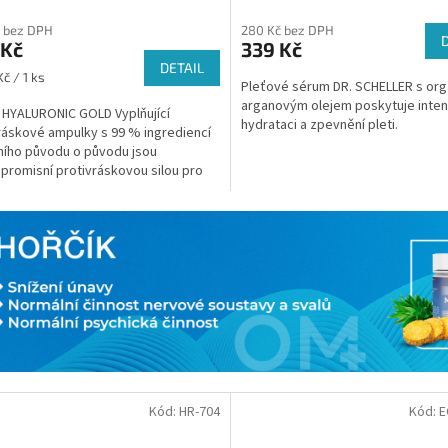
 bez DPH
280 Kč bez DPH
 Kč
339 Kč
DETAIL
č / 1 ks
Pleťové sérum DR. SCHELLER s or
arganovým olejem poskytuje inten
 HYALURONIC GOLD Vyplňující
hydrataci a zpevnění pleti.
ráskové ampulky s 99 % ingrediencí
ního původu o původu jsou
romisní protivráskovou silou pro
ení přirozené...
Kód:
HR-704
Kód:
E