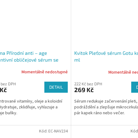
ina Přírodní anti – age
Kvitok Pleťové sérum Gotu ko
ntivní obličejové sérum se
ml
mi částicemi, 25 ml
Momentálně nedostupné
Momentálně ne
 bez DPH
222 Kč bez DPH
DETAIL
 Kč
269 Kč
trované vitamíny, oleje a koloidní
Sérum redukuje začervenání pleti,
Hydratuje, zklidňuje, vyhlazuje a
podráždění a zlepšuje mikrocirkula
je buňky.
pár kapek ráno nebo večer.
Kód:
EC-NAV234
Kód