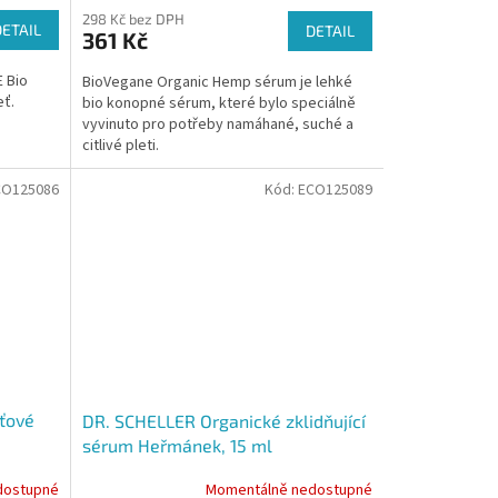
298 Kč bez DPH
DETAIL
DETAIL
361 Kč
 Bio
BioVegane Organic Hemp sérum je lehké
eť.
bio konopné sérum, které bylo speciálně
vyvinuto pro potřeby namáhané, suché a
citlivé pleti.
CO125086
Kód:
ECO125089
ťové
DR. SCHELLER Organické zklidňující
sérum Heřmánek, 15 ml
dostupné
Momentálně nedostupné