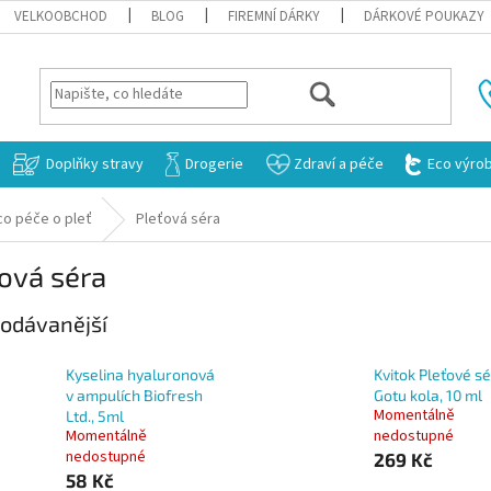
VELKOOBCHOD
BLOG
FIREMNÍ DÁRKY
DÁRKOVÉ POUKAZY
HLEDAT
Doplňky stravy
Drogerie
Zdraví a péče
Eco výro
co péče o pleť
Pleťová séra
ová séra
odávanější
Kyselina hyaluronová
Kvitok Pleťové s
v ampulích Biofresh
Gotu kola, 10 ml
Momentálně
Ltd., 5ml
Momentálně
nedostupné
nedostupné
269 Kč
58 Kč