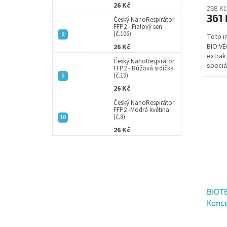
26 Kč
298 Kč
361 
Český NanoRespirátor
FFP2 - Fialový sen
(č.106)
Toto i
BIO:VÉ
26 Kč
extrak
Český NanoRespirátor
speciá
FFP2 - Růžová srdíčka
poskyt
(č.15)
26 Kč
Český NanoRespirátor
FFP2 -Modrá květina
(č.8)
26 Kč
BIOT
Konce
7 den