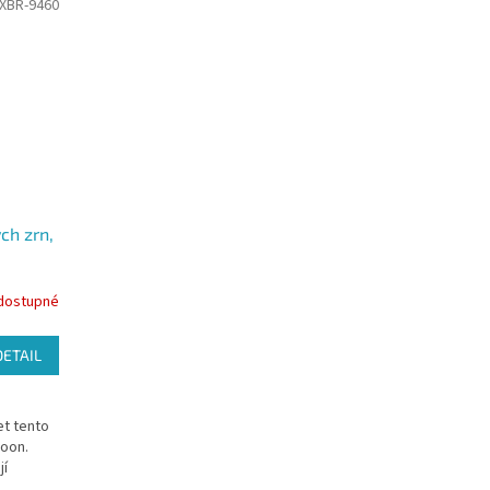
XBR-9460
ch zrn,
dostupné
DETAIL
et tento
poon.
jí