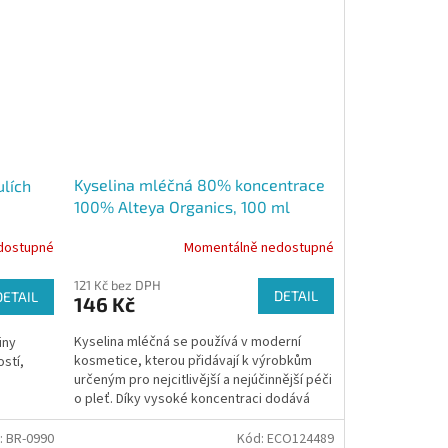
Kyselina mléčná 80% koncentrace
ulích
100% Alteya Organics, 100 ml
Momentálně nedostupné
dostupné
121 Kč bez DPH
DETAIL
DETAIL
146 Kč
Kyselina mléčná se používá v moderní
iny
kosmetice, kterou přidávají k výrobkům
stí,
určeným pro nejcitlivější a nejúčinnější péči
o pleť. Díky vysoké koncentraci dodává
pokožce pružnost...
:
BR-0990
Kód:
ECO124489