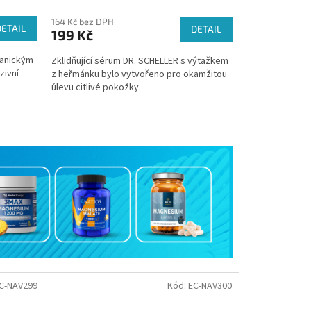
164 Kč bez DPH
DETAIL
DETAIL
199 Kč
ganickým
Zklidňující sérum DR. SCHELLER s výtažkem
zivní
z heřmánku bylo vytvořeno pro okamžitou
úlevu citlivé pokožky.
C-NAV299
Kód:
EC-NAV300