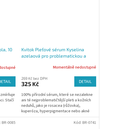
Kvitok Pleťové sérum Kyselina
la, 10
azelaová pro problematickou a
aknózní pleť, 10 ml
Momentálně nedostupné
dostupné
269 Kč bez DPH
DETAIL
DETAIL
325 Kč
100% přírodní sérum, které se nezalekne
 zmírňuje
ani té nejproblematičtější pleti a kožních
ci. Stačí
neduhů, jako je rosacea (růžovka),
kuperóza, hyperpigmentace nebo akné
:
BR-0085
Kód:
BR-0741