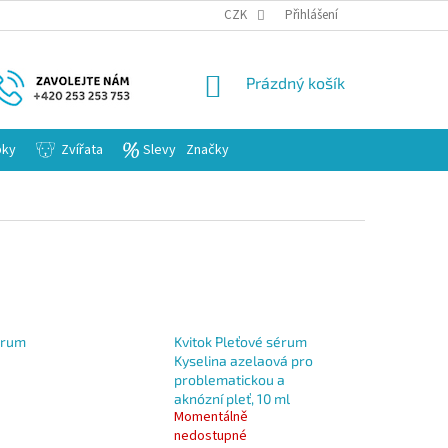
KARIERA
CZK
Přihlášení
NÁKUPNÍ
Prázdný košík
KOŠÍK
bky
Zvířata
Slevy
Značky
érum
Kvitok Pleťové sérum
Kyselina azelaová pro
problematickou a
aknózní pleť, 10 ml
Momentálně
nedostupné