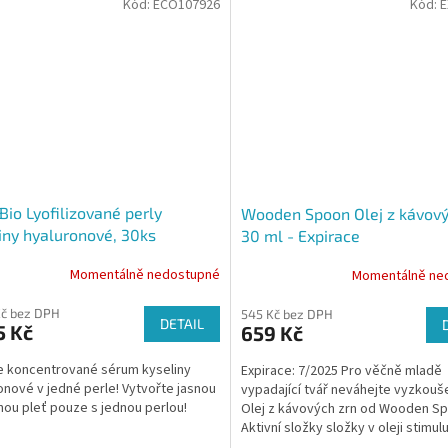
Kód:
ECO107926
Kód:
E
Bio Lyofilizované perly
Wooden Spoon Olej z kávový
iny hyaluronové, 30ks
30 ml - Expirace
Momentálně nedostupné
Momentálně ne
Kč bez DPH
545 Kč bez DPH
DETAIL
5 Kč
659 Kč
 koncentrované sérum kyseliny
Expirace: 7/2025 Pro věčně mladě
onové v jedné perle! Vytvořte jasnou
vypadající tvář neváhejte vyzkouš
nou pleť pouze s jednou perlou!
Olej z kávových zrn od Wooden S
Aktivní složky složky v oleji stimulu
produkování kolagenu...