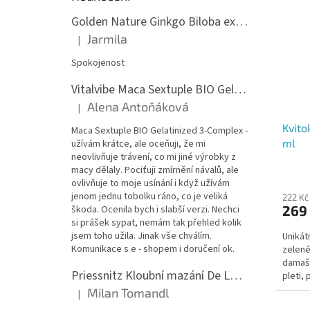
Golden Nature Ginkgo Biloba extrakt 50:1 60mg, 100 kapslí
Jarmila
|
Hodnocení produktu je 5 z 5 hvězdiček.
Spokojenost
Vitalvibe Maca Sextuple BIO Gelatinized 3-Complex, 60 kapslí
Alena Antoňáková
|
Hodnocení produktu je 5 z 5 hvězdiček.
Kvito
Maca Sextuple BIO Gelatinized 3-Complex -
ml
užívám krátce, ale oceňuji, že mi
neovlivňuje trávení, co mi jiné výrobky z
macy dělaly. Pociťuji zmírnění návalů, ale
ovlivňuje to moje usínání i když užívám
jenom jednu tobolku ráno, co je veliká
222 Kč
269
škoda. Ocenila bych i slabší verzi. Nechci
si prášek sypat, nemám tak přehled kolik
jsem toho užila. Jinak vše chválím.
Unikát
Komunikace s e - shopem i doručení ok.
zelené
damašs
Priessnitz Kloubní mazání De Luxe, 200ml
pleti,
zralá 
Milan Tomandl
|
Hodnocení produktu je 5 z 5 hvězdiček.