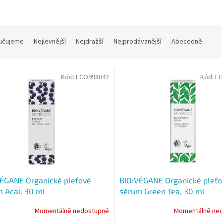
učujeme
Nejlevnější
Nejdražší
Nejprodávanější
Abecedně
Kód:
ECO998042
Kód:
E
ÉGANE Organické pleťové
BIO:VÉGANE Organické pleť
 Acai, 30 ml
sérum Green Tea, 30 ml
Momentálně nedostupné
Momentálně ne