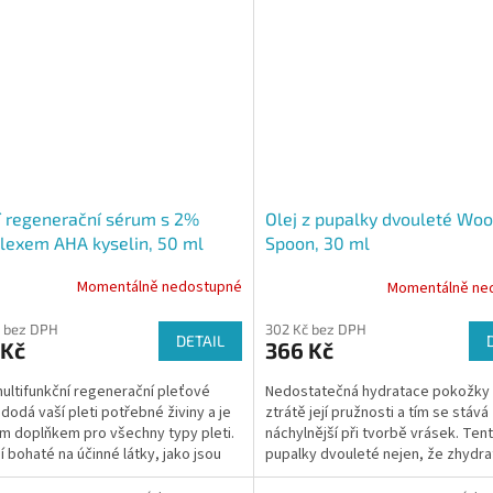
 regenerační sérum s 2%
Olej z pupalky dvouleté Wo
lexem AHA kyselin, 50 ml
Spoon, 30 ml
Momentálně nedostupné
Momentálně ne
 bez DPH
302 Kč bez DPH
DETAIL
 Kč
366 Kč
ultifunkční regenerační pleťové
Nedostatečná hydratace pokožky
dodá vaší pleti potřebné živiny a je
ztrátě její pružnosti a tím se stává
m doplňkem pro všechny typy pleti.
náchylnější při tvorbě vrásek. Tent
í bohaté na účinné látky, jako jsou
pupalky dvouleté nejen, že zhydra
eliny...
pleť, ale...