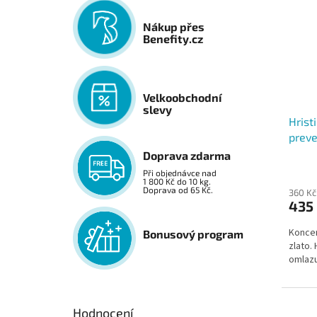
Nákup přes
Benefity.cz
Velkoobchodní
slevy
Hrist
preve
zlatý
Doprava zdarma
Při objednávce nad
1 800 Kč do 10 kg.
Doprava od 65 Kč.
360 Kč
435
Koncen
Bonusový program
zlato. 
omlazu
Hodnocení