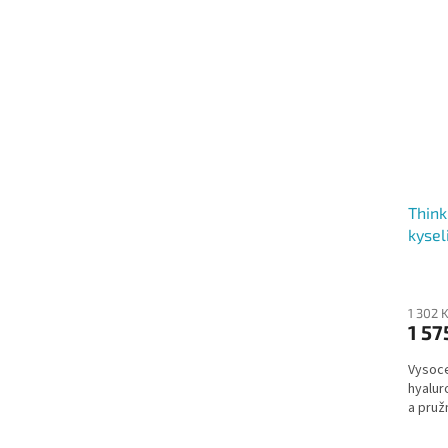
Think
kysel
1 302 
1 57
Vysoce
hyalur
a pruž