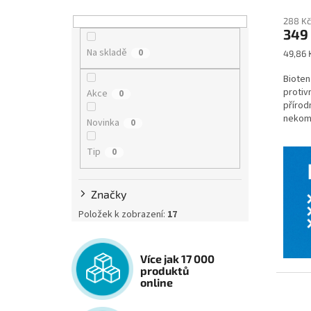
288 Kč
349
Na skladě
0
Měrná
49,86 K
cena:
Bioten
protiv
Akce
0
přírod
nekomp
Novinka
0
navrác
Tip
0
Značky
Položek k zobrazení:
17
Více jak 17 000
produktů
online