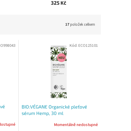
325 Kč
17
položek celkem
CO998043
Kód:
ECO125101
ové
BIO:VÉGANE Organické pleťové
sérum Hemp, 30 ml
dostupné
Momentálně nedostupné