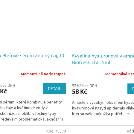
k Pleťové sérum Zelený čaj, 10
Kyselina hyaluronová v amp
Biofresh Ltd., 5ml
Momentálně nedostupné
Momentálně ne
 bez DPH
52 Kč bez DPH
DETAIL
 Kč
58 Kč
ní sérum, které kombinuje benefity
Ampule s vysokým obsahem kysel
ho čaje a květinové vody z
hyaluronové nasytí epidermis vlhko
ké růže, si oblíbí všechny typy
kterou vaše pokožka potřebuje.
 především problematická, aknózní a
pokožka.
Kód:
48330
Kód