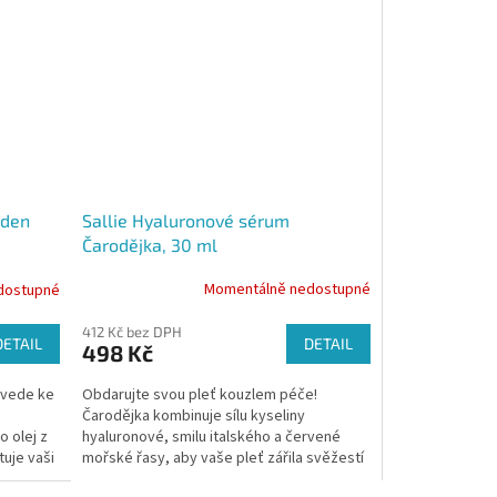
Sallie Hyaluronové sérum
oden
Čarodějka, 30 ml
Momentálně nedostupné
dostupné
412 Kč bez DPH
DETAIL
DETAIL
498 Kč
Obdarujte svou pleť kouzlem péče!
 vede ke
Čarodějka kombinuje sílu kyseliny
hyaluronové, smilu italského a červené
o olej z
mořské řasy, aby vaše pleť zářila svěžestí
tuje vaši
a zdravím.