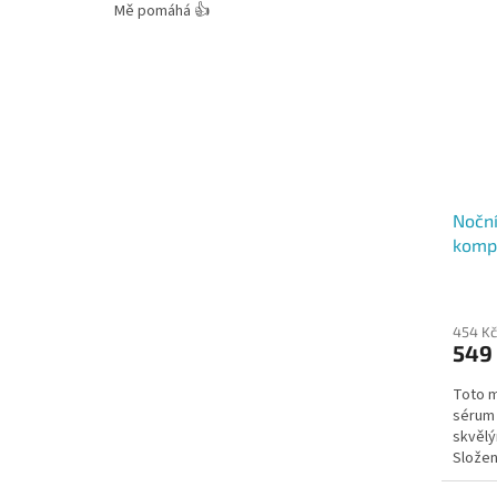
Mě pomáhá 👍
Noční
komp
454 Kč
549
Toto m
sérum 
skvělý
Složen
AHA kys