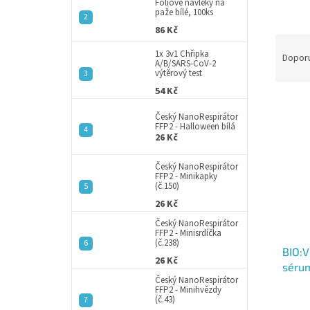
a
Fóliové návleky na
paže bílé, 100ks
n
86 Kč
e
Ř
l
1x 3v1 Chřipka
a
Dopor
A/B/SARS-CoV-2
z
výtěrový test
e
54 Kč
V
n
ý
í
Český NanoRespirátor
FFP2 - Halloween bílá
p
p
26 Kč
i
r
s
o
Český NanoRespirátor
p
FFP2 - Minikapky
d
(č.150)
r
u
26 Kč
o
k
d
t
Český NanoRespirátor
FFP2 - Minisrdíčka
u
ů
(č.238)
BIO:V
k
26 Kč
sérum
t
Český NanoRespirátor
ů
FFP2 - Minihvězdy
(č.43)