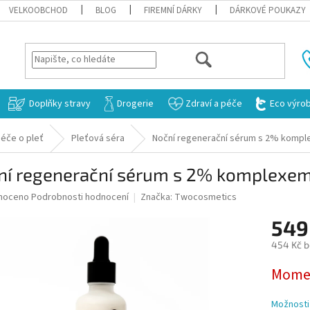
VELKOOBCHOD
BLOG
FIREMNÍ DÁRKY
DÁRKOVÉ POUKAZY
HLEDAT
Doplňky stravy
Drogerie
Zdraví a péče
Eco výro
éče o pleť
Pleťová séra
Noční regenerační sérum s 2% komple
ní regenerační sérum s 2% komplexem 
né
noceno
Podrobnosti hodnocení
Značka:
Twocosmetics
ní
549
u
454 Kč 
Měrná
Momen
cena:
ek.
Možnosti