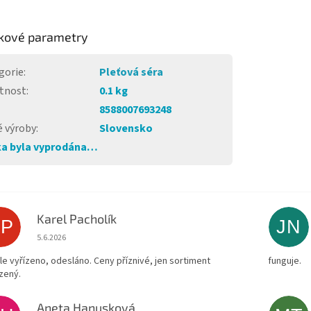
kové parametry
gorie
:
Pleťová séra
tnost
:
0.1 kg
8588007693248
 výroby
:
Slovensko
a byla vyprodána…
Karel Pacholík
KP
JN
Hodnocení obchodu je 4 z 5 hvězdiček.
5.6.2026
le vyřízeno, odesláno. Ceny příznivé, jen sortiment
funguje.
zený.
Aneta Hanusková