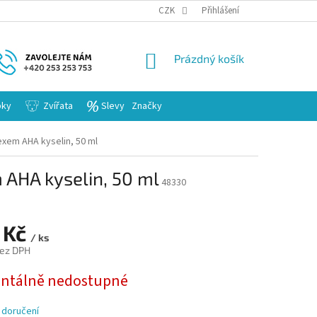
KARIERA
CZK
Přihlášení
NÁKUPNÍ
Prázdný košík
KOŠÍK
bky
Zvířata
Slevy
Značky
xem AHA kyselin, 50 ml
AHA kyselin, 50 ml
48330
 Kč
/ ks
bez DPH
tálně nedostupné
 doručení