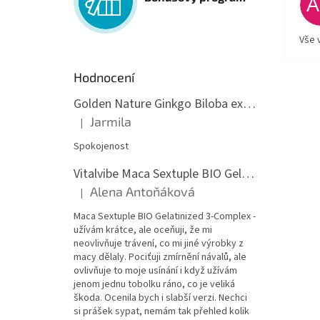
Vše 
Hodnocení
Golden Nature Ginkgo Biloba extrakt 50:1 60mg, 100 kapslí
Jarmila
|
Hodnocení produktu je 5 z 5 hvězdiček.
Spokojenost
Vitalvibe Maca Sextuple BIO Gelatinized 3-Complex, 60 kapslí
Alena Antoňáková
|
Hodnocení produktu je 5 z 5 hvězdiček.
Maca Sextuple BIO Gelatinized 3-Complex -
užívám krátce, ale oceňuji, že mi
neovlivňuje trávení, co mi jiné výrobky z
macy dělaly. Pociťuji zmírnění návalů, ale
ovlivňuje to moje usínání i když užívám
jenom jednu tobolku ráno, co je veliká
škoda. Ocenila bych i slabší verzi. Nechci
si prášek sypat, nemám tak přehled kolik