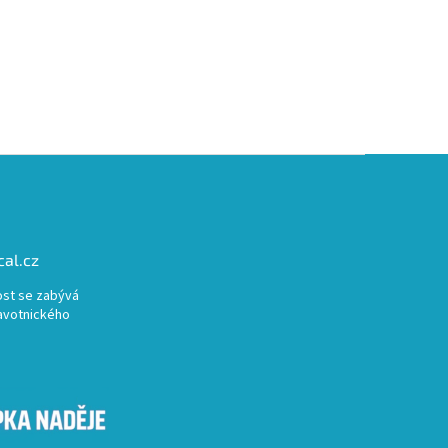
al.cz
st se zabývá
avotnického