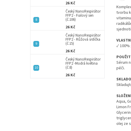
26 Kč
Komplex 
Český NanoRespirátor
tvorbu k
FFP2 - Fialový sen
vitaminu
(č.106)
radikálů
26 Kč
sjednoti
Český NanoRespirátor
FFP2 - Růžová srdíčka
VLASTN
(č.15)
✓ 100% p
26 Kč
POUŽITÍ
Český NanoRespirátor
Sérum na
FFP2 -Modrá květina
(č.8)
péči.
26 Kč
SKLADO
Skladuj
SLOŽENÍ
Aqua, G
Limon Fr
Glycerin
triglyce
olej ze 