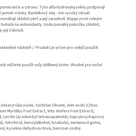
 pomeranče a citronu. Tyto alfa-hydroxykyseliny podporují
jí jemné vrásky. Bavlníkový olej - má vysoký obsah
máhají zklidnit pleť a její zarudnutí. Bojuje proti volným
e bohatá na antioxidanty. Voda pomáhá pokožku zklidnit,
její stárnutí.
skleněné nádobě ✓ Produkt je určen pro vnější použití
 Poté můžete použít svůj oblíbený krém. Vhodné pro noční
earyl Glucoside, Sorbitan Olivate, AHA acids (Citrus
 Myrtillus Fruit Extract, Vitis Vinifera Fruit Extract),
ct, Lecitin (a) askorbyl tetraisopalmitát, kaprylový/kaprový
da), tokoferol, benzylalkohol, bisabolol, xantanová guma,
ohol, kyselina dehydrooctová, benzoan sodný.