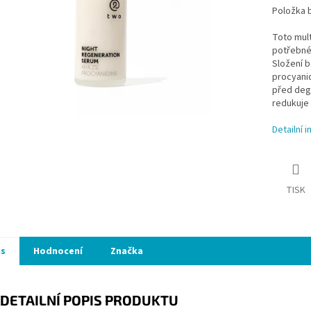
Položka 
Toto mult
potřebné 
Složení b
procyanid
před degr
redukuje 
Detailní 
TISK
is
Hodnocení
Značka
DETAILNÍ POPIS PRODUKTU