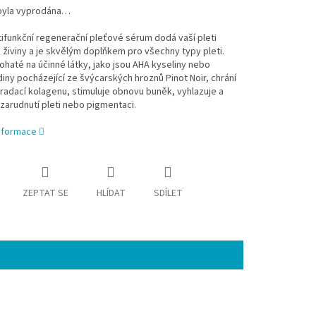
byla vyprodána…
ifunkční regenerační pleťové sérum dodá vaší pleti
živiny a je skvělým doplňkem pro všechny typy pleti.
ohaté na účinné látky, jako jsou AHA kyseliny nebo
iny pocházející ze švýcarských hroznů Pinot Noir, chrání
adací kolagenu, stimuluje obnovu buněk, vyhlazuje a
zarudnutí pleti nebo pigmentaci.
informace
ZEPTAT SE
HLÍDAT
SDÍLET