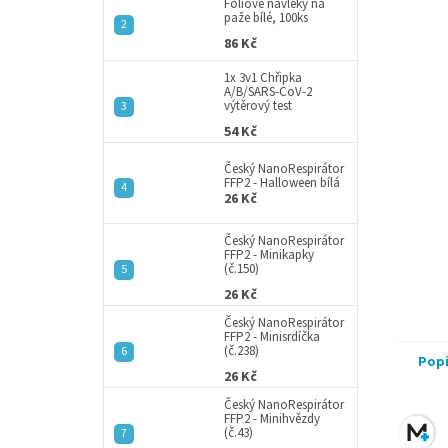
a
Fóliové návleky na
paže bílé, 100ks
n
86 Kč
e
l
1x 3v1 Chřipka
A/B/SARS-CoV-2
výtěrový test
54 Kč
Český NanoRespirátor
FFP2 - Halloween bílá
26 Kč
Český NanoRespirátor
FFP2 - Minikapky
(č.150)
26 Kč
Český NanoRespirátor
FFP2 - Minisrdíčka
(č.238)
Pop
26 Kč
Český NanoRespirátor
FFP2 - Minihvězdy
(č.43)