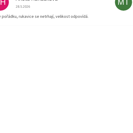
AH
MT
Hodnocení obchodu je 5 z 5 hvězdiček.
28.5.2026
v pořádku, rukavice se netrhají, velikost odpovídá.