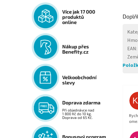
Více jak 17 000
Doplň
produktů
online
Kate
Hmo
Nákup přes
EAN
:
Benefity.cz
Země
Položk
Velkoobchodní
slevy
Doprava zdarma
Při objednávce nad
1 800 Kč do 10 kg.
Rych
Doprava od 65 Kč.
ome
Bonusový program