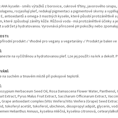
AHA kyselin - směs výtažků z borovice, cukrové třtiny, javorového sirupu,
olagenu, rozjasňují pleť, redukují pigmentaci a pigmentové skvrny a vyplňu
 E, antioxidantů a omega-3 mastných kyselin, které působí protizánětlivě a po
m, které způsobují záněty kůže. Růžová voda - má protizánětlivé účinky a j
t a udržet ji hydratovanou. Vyrovnává přirozené pH pokožky nebo zpomaluje 
OSTI:
řírodní produkt ✓ Vhodné pro vegany a vegetariány ✓ Produkt je balen ve 
:
neste na vyčištěnou a hydratovanou pleť. Lze jej použít i na krk a dekolt.
VÁNÍ:
te na suchém a tmavém místě při pokojové teplotě.
:
ossypium Herbaceum Seed Oil, Rosa Damascena Flower Water, Panthenol, Cet
uit Extract, Pyrus Malus Fruit Extract, Saccharum Officinarum Extract, Vaccinium
, Grape antioxidant complex (Vitis Vinifera/Vitis Vinifera (Grape) Seed Extra
rid, tokoferyl acetát, tokoferol, ubichinon, diisopropyl adipát, glycerin, vo
semen Helianthus Annuus, kyselina mléčná, kyselina citronová, cetearylalk