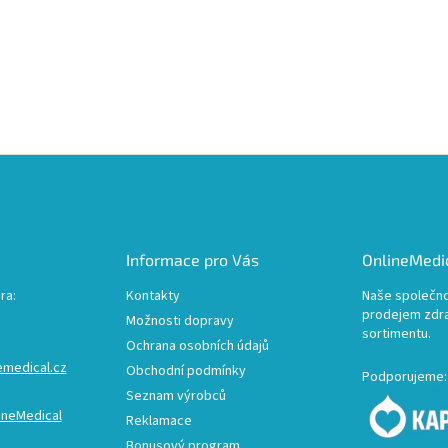
Informace pro Vás
OnlineMedic
ra:
Kontakty
Naše společno
prodejem zdr
Možnosti dopravy
sortimentu.
Ochrana osobních údajů
emedical.cz
Obchodní podmínky
Podporujeme:
Seznam výrobců
ineMedical
Reklamace
Bonusový program