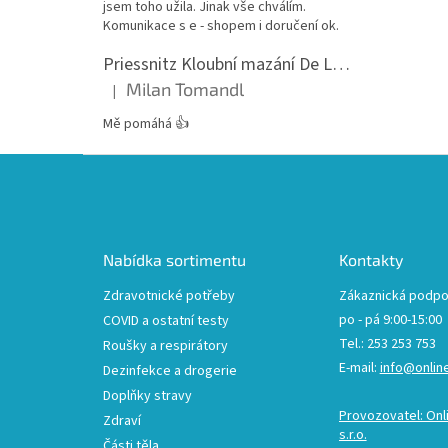
jsem toho užila. Jinak vše chválím.
Komunikace s e - shopem i doručení ok.
Priessnitz Kloubní mazání De Luxe, 200ml
Milan Tomandl
|
Hodnocení produktu je 5 z 5 hvězdiček.
Mě pomáhá 👍
Z
á
p
a
t
Nabídka sortimentu
Kontakty
í
Zdravotnické potřeby
Zákaznická podpo
po - pá 9:00-15:00
COVID a ostatní testy
Tel.: 253 253 753
Roušky a respirátory
E-mail:
info@onlin
Dezinfekce a drogerie
Doplňky stravy
Provozovatel: Onl
Zdraví
s.r.o.
Části těla