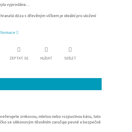
byla vyprodána…
hranatá dóza s dřevěným víčkem je ideální pro uložení
informace
ZEPTAT SE
HLÍDAT
SDÍLET
preferujete zrnkovou, mletou nebo rozpustnou kávu, tato
 víčko se silikonovým těsněním zaručuje pevné a bezpečné