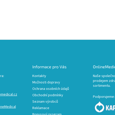
Informace pro Vás
OnlineMedic
ra:
Kontakty
Naše společno
prodejem zdr
Možnosti dopravy
sortimentu.
Ochrana osobních údajů
emedical.cz
Obchodní podmínky
Podporujeme:
Seznam výrobců
ineMedical
Reklamace
Bonusový program