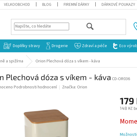
VELKOOBCHOD
BLOG
FIREMNÍ DÁRKY
DÁRKOVÉ POUKAZY
HLEDAT
Doplňky stravy
Drogerie
Zdraví a péče
Eco výro
ně a spižírna
Orion Plechová dóza s víkem - káva
n Plechová dóza s víkem - káva
CD-OR036
né
noceno
Podrobnosti hodnocení
Značka:
Orion
ní
179
u
148 Kč b
Měrná
Momen
cena:
ek.
Možnosti