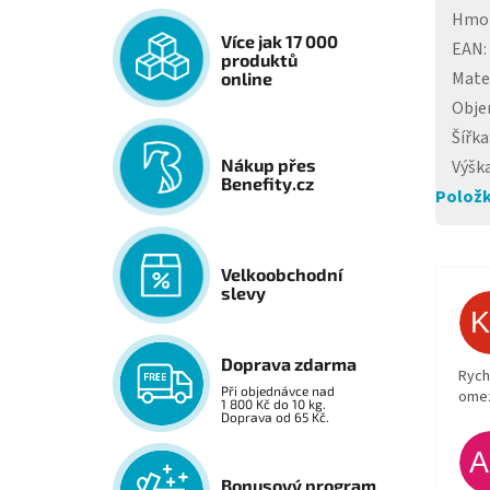
Hmo
Více jak 17 000
EAN
:
produktů
Mate
online
Obj
Šířka
Nákup přes
Výšk
Benefity.cz
Položk
Velkoobchodní
slevy
Doprava zdarma
Rych
Při objednávce nad
ome
1 800 Kč do 10 kg.
Doprava od 65 Kč.
Bonusový program