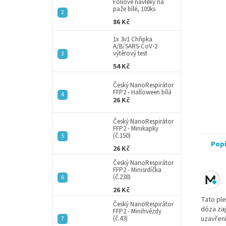
a
Fóliové návleky na
paže bílé, 100ks
n
86 Kč
e
l
1x 3v1 Chřipka
A/B/SARS-CoV-2
výtěrový test
54 Kč
Český NanoRespirátor
FFP2 - Halloween bílá
26 Kč
Český NanoRespirátor
FFP2 - Minikapky
(č.150)
Pop
26 Kč
Český NanoRespirátor
FFP2 - Minisrdíčka
(č.238)
26 Kč
Tato pl
Český NanoRespirátor
dóza zaj
FFP2 - Minihvězdy
(č.43)
uzavření