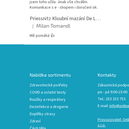
jsem toho užila. Jinak vše chválím.
Komunikace s e - shopem i doručení ok.
Priessnitz Kloubní mazání De Luxe, 200ml
Milan Tomandl
|
Hodnocení produktu je 5 z 5 hvězdiček.
Mě pomáhá 👍
Z
á
p
a
t
Nabídka sortimentu
Kontakty
í
Zdravotnické potřeby
Zákaznická podpo
po - pá 9:00-15:00
COVID a ostatní testy
Tel.: 253 253 753
Roušky a respirátory
E-mail:
info@onlin
Dezinfekce a drogerie
Doplňky stravy
Provozovatel: Onl
Zdraví
s.r.o.
Části těla