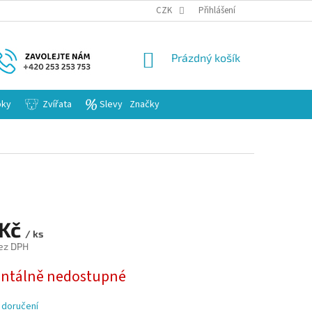
KARIERA
CZK
Přihlášení
NÁKUPNÍ
Prázdný košík
KOŠÍK
bky
Zvířata
Slevy
Značky
 Kč
/ ks
ez DPH
tálně nedostupné
 doručení