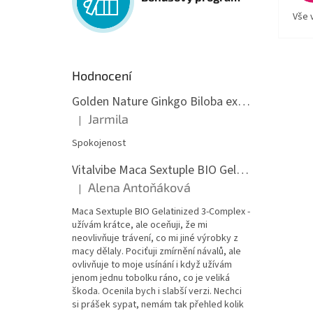
Vše 
Hodnocení
Golden Nature Ginkgo Biloba extrakt 50:1 60mg, 100 kapslí
Jarmila
|
Hodnocení produktu je 5 z 5 hvězdiček.
Spokojenost
Vitalvibe Maca Sextuple BIO Gelatinized 3-Complex, 60 kapslí
Alena Antoňáková
|
Hodnocení produktu je 5 z 5 hvězdiček.
Maca Sextuple BIO Gelatinized 3-Complex -
užívám krátce, ale oceňuji, že mi
neovlivňuje trávení, co mi jiné výrobky z
macy dělaly. Pociťuji zmírnění návalů, ale
ovlivňuje to moje usínání i když užívám
jenom jednu tobolku ráno, co je veliká
škoda. Ocenila bych i slabší verzi. Nechci
si prášek sypat, nemám tak přehled kolik