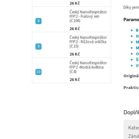
26 Kč
Díky jem
Český NanoRespirátor
FFP2 - Fialový sen
Paramet
(č.106)
26 Kč
B
H
Český NanoRespirátor
FFP2 - Růžová srdíčka
M
(č.15)
M
O
26 Kč
Š
Český NanoRespirátor
V
FFP2 -Modrá květina
(č.8)
Originá
26 Kč
Praktic
Doplň
Kate
Záru