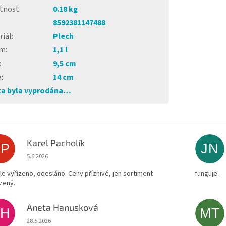
tnost
:
0.18 kg
8592381147488
riál
:
Plech
em
:
1,1 l
:
9,5 cm
a
:
14 cm
a byla vyprodána…
Karel Pacholík
KP
JN
Hodnocení obchodu je 4 z 5 hvězdiček.
5.6.2026
le vyřízeno, odesláno. Ceny příznivé, jen sortiment
funguje.
zený.
Aneta Hanusková
AH
MT
Hodnocení obchodu je 5 z 5 hvězdiček.
28.5.2026