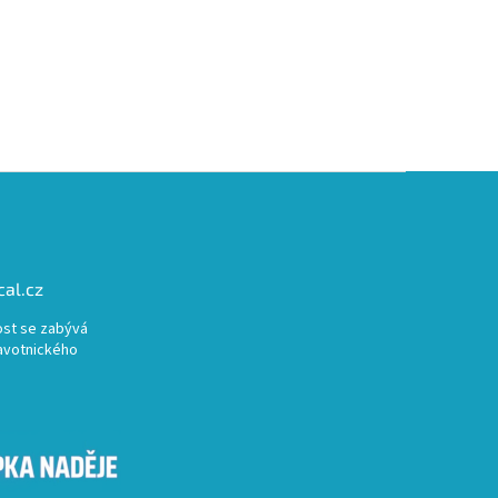
al.cz
st se zabývá
avotnického