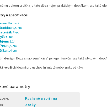
nému dekoru srdíčka je tato dóza nejen praktickým doplňkem, ale také ele
ry a specifikace:
arva:
Béžová
loubka:
9,5 cm
ateriál:
Plech
yčka:
Ne
bjem:
1,1 l
ířka:
9,5 cm
ýška:
14 cm
lní design:
Dóza s nápisem "káva" je nejen funkční, ale také stylovým dop
ké využití:
Ideální pro uschování mleté nebo zrnkové kávy.
kové parametry
gorie
:
Kuchyně a spižírna
ka
:
2 roky