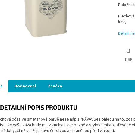
Položka 
Plechová 
kávy.
Detailní 
TISK
is
Hodnocení
Značka
DETAILNÍ POPIS PRODUKTU
echová dóza ve smetanové barvě nese nápis "KÁVA". Bez ohledu na to, zda 
istí, že vaše káva bude mít v kuchyni své pevné a stylové místo. Dřevěné
 nádoby, čímž udržuje kávu čerstvou a chráněnou před vlhkostí.