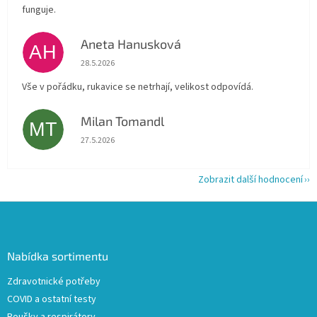
funguje.
Aneta Hanusková
AH
Hodnocení obchodu je 5 z 5 hvězdiček.
28.5.2026
Vše v pořádku, rukavice se netrhají, velikost odpovídá.
Milan Tomandl
MT
Hodnocení obchodu je 5 z 5 hvězdiček.
27.5.2026
Zobrazit další hodnocení
Z
á
p
a
Nabídka sortimentu
t
Zdravotnické potřeby
í
COVID a ostatní testy