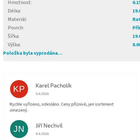
Hmotnost
:
0.1
Délka
:
19.
Materiál
:
Ra
Povrch
:
Pří
Šířka
:
19.
Výška
:
8.0
Položka byla vyprodána…
Karel Pacholík
KP
Hodnocení obchodu je 4 z 5 hvězdiček.
5.6.2026
Rychle vyřízeno, odesláno. Ceny příznivé, jen sortiment
omezený.
Jiří Nechvíl
JN
Hodnocení obchodu je 5 z 5 hvězdiček.
4.6.2026