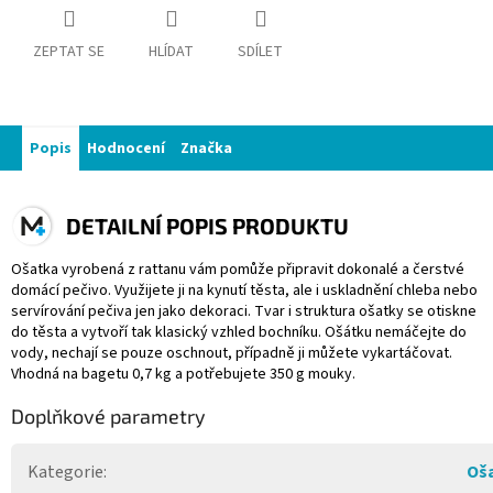
ZEPTAT SE
HLÍDAT
SDÍLET
Popis
Hodnocení
Značka
DETAILNÍ POPIS PRODUKTU
Ošatka vyrobená z rattanu vám pomůže připravit dokonalé a čerstvé
domácí pečivo. Využijete ji na kynutí těsta, ale i uskladnění chleba nebo
servírování pečiva jen jako dekoraci. Tvar i struktura ošatky se otiskne
do těsta a vytvoří tak klasický vzhled bochníku. Ošátku nemáčejte do
vody, nechají se pouze oschnout, případně ji můžete vykartáčovat.
Vhodná na bagetu 0,7 kg a potřebujete 350 g mouky.
Doplňkové parametry
Kategorie
:
Oš