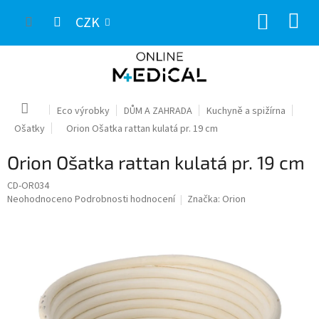
Přejít
NÁKUP
na
CZK
obsah
KOŠÍK
Domů
Eco výrobky
DŮM A ZAHRADA
Kuchyně a spižírna
Ošatky
Orion Ošatka rattan kulatá pr. 19 cm
Orion Ošatka rattan kulatá pr. 19 cm
CD-OR034
Průměrné
Neohodnoceno
Podrobnosti hodnocení
Značka:
Orion
hodnocení
produktu
je
0,0
z
5
hvězdiček.