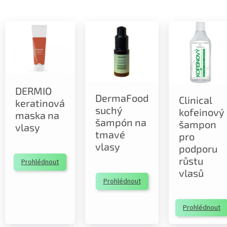
DERMIO
DermaFood
Clinical
keratinová
suchý
kofeinový
maska na
šampón na
šampon
vlasy
tmavé
pro
vlasy
podporu
růstu
Prohlédnout
vlasů
Prohlédnout
Prohlédnout