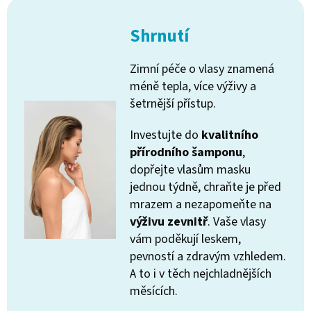
Shrnutí
Zimní péče o vlasy znamená
méně tepla, více výživy a
šetrnější přístup.
Investujte do
kvalitního
přírodního šamponu
,
dopřejte vlasům masku
jednou týdně, chraňte je před
mrazem a nezapomeňte na
výživu zevnitř
. Vaše vlasy
vám poděkují leskem,
pevností a zdravým vzhledem.
A to i v těch nejchladnějších
měsících.