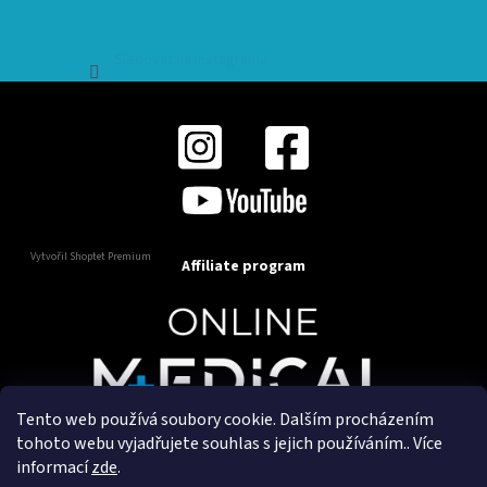
Sledovat na Instagramu
Vytvořil Shoptet Premium
Affiliate program
Tento web používá soubory cookie. Dalším procházením
Copyright 2025
OnlineMedical.cz
. Všechna práva
tohoto webu vyjadřujete souhlas s jejich používáním.. Více
vyhrazena.
informací
zde
.
Vytvořil a marketingově zajišťuje
HyperGroup.cz