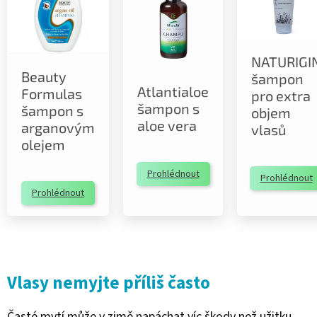
NATURIGI
Beauty
šampon
Atlantialoe
Formulas
pro extra
šampon s
šampon s
objem
aloe vera
arganovým
vlasů
olejem
Prohlédnout
Prohlédnout
Prohlédnout
Vlasy nemyjte příliš často
Časté mytí může v zimě napáchat víc škody než užitku.