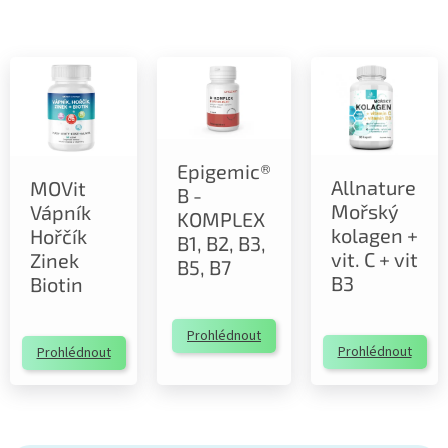
Epigemic®
Allnature
MOVit
B -
Mořský
Vápník
KOMPLEX
kolagen +
Hořčík
B1, B2, B3,
vit. C + vit
Zinek
B5, B7
B3
Biotin
Prohlédnout
Prohlédnout
Prohlédnout