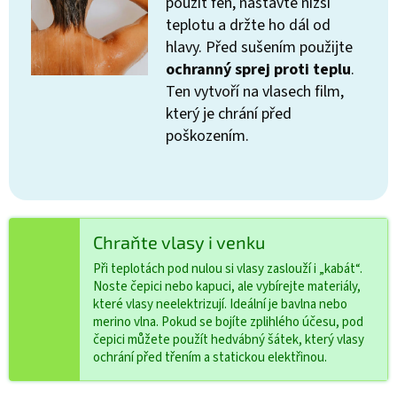
použít fén, nastavte nižší
teplotu a držte ho dál od
hlavy. Před sušením použijte
ochranný sprej proti teplu
.
Ten vytvoří na vlasech film,
který je chrání před
poškozením.
Chraňte vlasy i venku
Při teplotách pod nulou si vlasy zaslouží i „kabát“.
Noste čepici nebo kapuci, ale vybírejte materiály,
které vlasy neelektrizují. Ideální je bavlna nebo
merino vlna. Pokud se bojíte zplihlého účesu, pod
čepici můžete použít hedvábný šátek, který vlasy
ochrání před třením a statickou elektřinou.