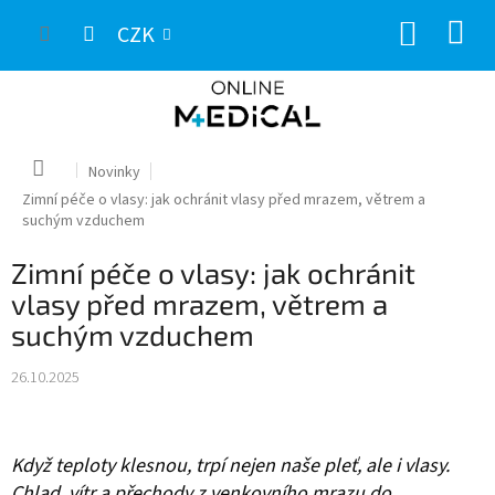
Přejít
NÁKUP
na
CZK
obsah
KOŠÍK
Domů
Novinky
Zimní péče o vlasy: jak ochránit vlasy před mrazem, větrem a
suchým vzduchem
Zimní péče o vlasy: jak ochránit
vlasy před mrazem, větrem a
suchým vzduchem
26.10.2025
Když teploty klesnou, trpí nejen naše pleť, ale i vlasy.
Chlad, vítr a přechody z venkovního mrazu do