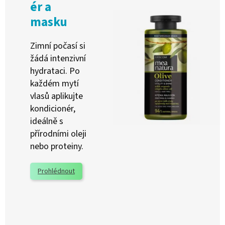
ér a
masku
Zimní počasí si
žádá intenzivní
hydrataci. Po
každém mytí
vlasů aplikujte
kondicionér,
ideálně s
přírodními oleji
nebo proteiny.
Prohlédnout