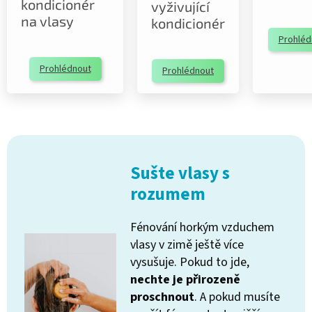
kondicionér
vyživující
na vlasy
kondicionér
Prohléd
Prohlédnout
Prohlédnout
Sušte vlasy s
rozumem
Fénování horkým vzduchem
vlasy v zimě ještě více
vysušuje. Pokud to jde,
nechte je přirozeně
proschnout
. A pokud musíte