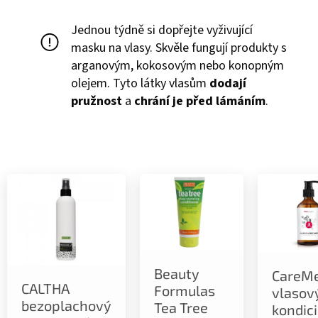
Jednou týdně si dopřejte vyživující
masku na vlasy. Skvěle fungují produkty s
arganovým, kokosovým nebo konopným
olejem. Tyto látky vlasům
dodají
pružnost
a
chrání je před lámáním
.
Beauty
CareMe
CALTHA
Formulas
vlasov
bezoplachový
Tea Tree
kondic