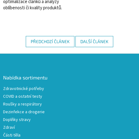
optimalizace článků a analýzy
oblíbenosti či kvality produktů.
PŘEDCHOZÍ ČLÁNEK
DALŠÍ ČLÁNEK
Z
á
p
a
Nabídka sortimentu
t
Zdravotnické potřeby
í
COVID a ostatní testy
Roušky a respirátory
Dezinfekce a drogerie
Doplňky stravy
Zdraví
Části těla