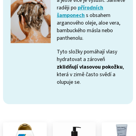
a ještě více je vysušit. Sáhněte
raději po
přírodních
šamponech
s obsahem
arganového oleje, aloe vera,
bambuckého másla nebo
panthenolu.
Tyto složky pomáhají vlasy
hydratovat a zároveň
zklidňují vlasovou pokožku
,
která v zimě často svědí a
olupuje se.