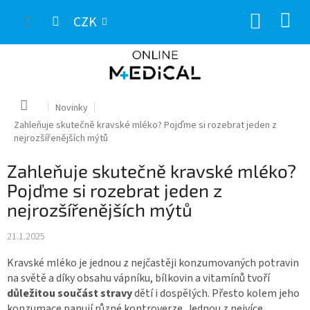
Přejít
NÁKUP
na
CZK
obsah
KOŠÍK
Domů
Novinky
Zahleňuje skutečně kravské mléko? Pojďme si rozebrat jeden z
nejrozšířenějších mýtů
Zahleňuje skutečně kravské mléko?
Pojďme si rozebrat jeden z
nejrozšířenějších mýtů
21.1.2025
Kravské mléko je jednou z nejčastěji konzumovaných potravin
na světě a díky obsahu vápníku, bílkovin a vitamínů tvoří
důležitou součást stravy
dětí i dospělých. Přesto kolem jeho
konzumace panují různé kontroverze. Jednou z nejvíce