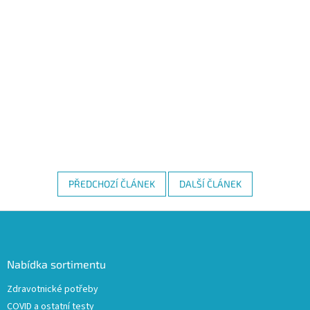
PŘEDCHOZÍ ČLÁNEK
DALŠÍ ČLÁNEK
Z
á
p
a
Nabídka sortimentu
t
Zdravotnické potřeby
í
COVID a ostatní testy