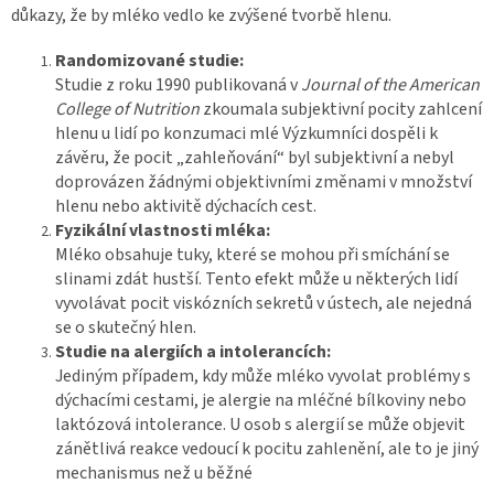
důkazy, že by mléko vedlo ke zvýšené tvorbě hlenu.
Randomizovan
é
studie:
Studie z roku 1990 publikovaná v
Journal of the American
College of Nutrition
zkoumala subjektivní pocity zahlcení
hlenu u lidí po konzumaci mlé Výzkumníci dospěli k
závěru, že pocit „zahleňování“ byl subjektivní a nebyl
doprovázen žádnými objektivními změnami v množství
hlenu nebo aktivitě dýchacích cest.
Fyzikální vlastnosti ml
é
ka:
Mléko obsahuje tuky, které se mohou při smíchání se
slinami zdát hustší. Tento efekt může u některých lidí
vyvolávat pocit viskózních sekretů v ústech, ale nejedná
se o skutečný hlen.
Studie na alergi
í
ch a intoleranc
í
ch:
Jediným případem, kdy může mléko vyvolat problémy s
dýchacími cestami, je alergie na mléčné bílkoviny nebo
laktózová intolerance. U osob s alergií se může objevit
zánětlivá reakce vedoucí k pocitu zahlenění, ale to je jiný
mechanismus než u běžné