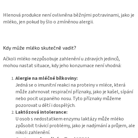
Hlenová produkce není ovlivněna běžnými potravinami, jako je
mléko, jen pokud by šlo o zmíněnou alergii.
Kdy může mléko skutečně vadit?
Ačkoli mléko nezpůsobuje zahlenění u zdravých jedinců,
mohou nastat situace, kdy jeho konzumace není vhodná:
Alergie na mléčn
é
bílkoviny:
Jedná se o imunitní reakci na proteiny v mléce, která
může zahrnovat respirační příznaky, jako je kašel, sípání
nebo pocit ucpaného nosu. Tyto příznaky můžeme
pozorovat u dětí i dospělých.
Lakt
ó
zová
intolerance:
U osob s nedostatkem enzymu laktázy může mléko
způsobit trávicí problémy, jako je nadýmání a průjem, ale
nikoli zahlenění.