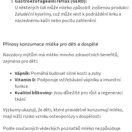
Gastroezofage
ální
reflux (GERD):
U některých lidí může mléko způsobit zvýšenou produkci
žaludeční kyseliny, což může vést k podráždění krku a
následnému kašli nebo pocitu zahlenění.
Přínosy konzumace mléka pro děti a dospělé
Navzdory mýtům má mléko mnoho zdravotních benefitů,
zejména pro děti:
Vápník:
Pomáhá budovat silné kosti a zuby.
Vitamin D:
Podporuje vstřebávání vápníku a imunitní
funkce.
Kvalitní bílkoviny:
Jsou důležité pro růst a regeneraci
tkání.
Výzkumy ukazují, že děti, které pravidelně konzumují mléko,
mají nižší riziko vzniku osteoporózy v dospělosti.
Podle současných vědeckých poznatků mléko nezpůsobuje