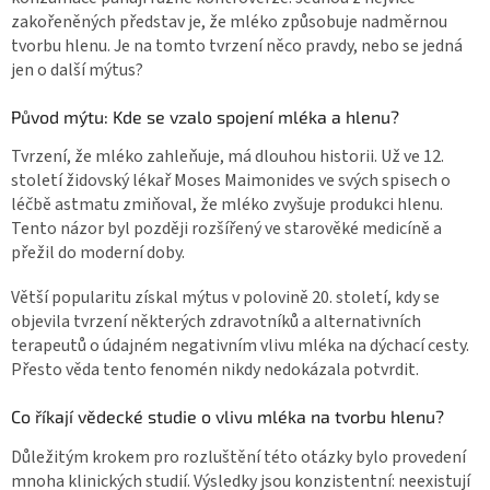
zakořeněných představ je, že mléko způsobuje nadměrnou
tvorbu hlenu. Je na tomto tvrzení něco pravdy, nebo se jedná
jen o další mýtus?
Původ mýtu: Kde se vzalo spojení mléka a hlenu?
Tvrzení, že mléko zahleňuje, má dlouhou historii. Už ve 12.
století židovský lékař Moses Maimonides ve svých spisech o
léčbě astmatu zmiňoval, že mléko zvyšuje produkci hlenu.
Tento názor byl později rozšířený ve starověké medicíně a
přežil do moderní doby.
Větší popularitu získal mýtus v polovině 20. století, kdy se
objevila tvrzení některých zdravotníků a alternativních
terapeutů o údajném negativním vlivu mléka na dýchací cesty.
Přesto věda tento fenomén nikdy nedokázala potvrdit.
Co říkají vědecké studie o vlivu mléka na tvorbu hlenu?
Důležitým krokem pro rozluštění této otázky bylo provedení
mnoha klinických studií. Výsledky jsou konzistentní: neexistují