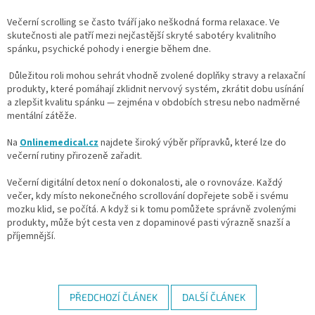
Večerní scrolling se často tváří jako neškodná forma relaxace. Ve
skutečnosti ale patří mezi nejčastější skryté sabotéry kvalitního
spánku, psychické pohody i energie během dne.
Důležitou roli mohou sehrát vhodně zvolené doplňky stravy a relaxační
produkty, které pomáhají zklidnit nervový systém, zkrátit dobu usínání
a zlepšit kvalitu spánku — zejména v obdobích stresu nebo nadměrné
mentální zátěže.
Na
Onlinemedical.cz
najdete široký výběr přípravků, které lze do
večerní rutiny přirozeně zařadit.
Večerní digitální detox není o dokonalosti, ale o rovnováze. Každý
večer, kdy místo nekonečného scrollování dopřejete sobě i svému
mozku klid, se počítá. A když si k tomu pomůžete správně zvolenými
produkty, může být cesta ven z dopaminové pasti výrazně snazší a
příjemnější.
PŘEDCHOZÍ ČLÁNEK
DALŠÍ ČLÁNEK