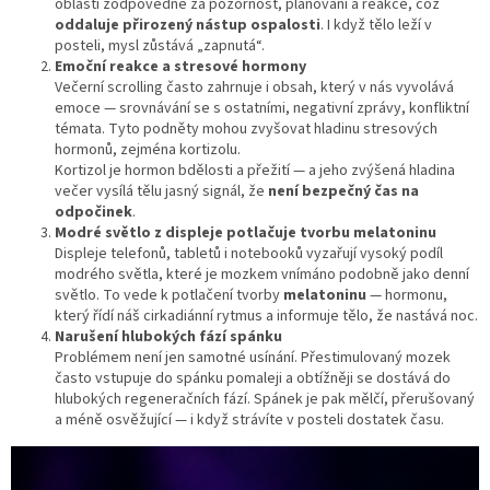
oblasti zodpovědné za pozornost, plánování a reakce, což
oddaluje přirozený nástup ospalosti
. I když tělo leží v
posteli, mysl zůstává „zapnutá“.
Emoční reakce a stresové hormony
Večerní scrolling často zahrnuje i obsah, který v nás vyvolává
emoce — srovnávání se s ostatními, negativní zprávy, konfliktní
témata. Tyto podněty mohou zvyšovat hladinu stresových
hormonů, zejména kortizolu.
Kortizol je hormon bdělosti a přežití — a jeho zvýšená hladina
večer vysílá tělu jasný signál, že
není bezpečný čas na
odpočinek
.
Modré světlo z displeje potlačuje tvorbu melatoninu
Displeje telefonů, tabletů i notebooků vyzařují vysoký podíl
modrého světla, které je mozkem vnímáno podobně jako denní
světlo. To vede k potlačení tvorby
melatoninu
— hormonu,
který řídí náš cirkadiánní rytmus a informuje tělo, že nastává noc.
Narušení hlubokých fází spánku
Problémem není jen samotné usínání. Přestimulovaný mozek
často vstupuje do spánku pomaleji a obtížněji se dostává do
hlubokých regeneračních fází. Spánek je pak mělčí, přerušovaný
a méně osvěžující — i když strávíte v posteli dostatek času.