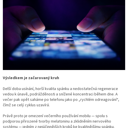
Výsledkem je začarovaný kruh
Delší doba usínání, horší kvalita spánku a nedostatečná regenerace
vedou k únavě, podrážděnosti a snížené koncentraci během dne. A
večer pak opět saháme po telefonu jako po „rychlém odreagování“,
čímž se celý cyklus uzavírá.
Právě proto je omezení večerního používání mobilu — spolu s
podporou přirozené tvorby melatoninu a zklidněním nervového
systému — jedním z nejúčinnějších kroků ke kvalitnějšímu spánku.