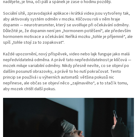
nadějete, je tma, oči pálí a spánek je zase o hodinu později.
Sociální sítě, zpravodajské aplikace i krátká videa jsou vytvořeny tak,
aby aktivovaly systém odměn v mozku. Klíčovou roli v něm hraje
dopamin — neurotransmiter, který se uvolňuje při očekávání odměny.
Důležité je, že dopamin není jen „hormonem potěšení“, ale především
hormonem motivace a očekávání. Neříká mozku „tohle je příjemné“, ale
spíš „tohle stojí za to zopakovat“.
Každé upozornění, nový příspěvek, video nebo lajk funguje jako malá
nepředvídatelná odměna. A právě tato nepředvídatelnost je klíčová —
mozek miluje variabilní odměny. Nikdy přesně nevíte, co se objeví po
dalším posunutí obrazovky, a právě to ho nutí pokračovat. Tento
princip se používá i u výherních automatů: většina pokusů nic
nepřinese, ale občas se objeví něco „zajímavého“, a to stačí k tomu,
aby mozek chtěl další pokus.