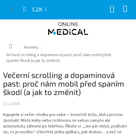
Přejít
NÁKUP
na
CZK
obsah
KOŠÍK
Domů
Novinky
Večerní scrolling a dopaminová past: proč nám mobil před
spaním škodí (a jak to změnit)
Večerní scrolling a dopaminová
past: proč nám mobil před spaním
škodí (a jak to změnit)
11.2.2026
Kupujete si večer chvilku pro sebe — konečně ticho, klid a prostor
zpomalit. Místo knihy nebo rozhovoru se sebou samými ale
automaticky sáhnete po telefonu. Říkáte si: „Jen pár minut, podívám
se, co je nového.“ Otevřete jednu aplikaci, pak druhou… a než se