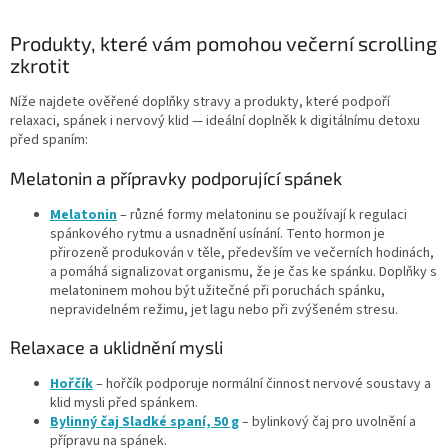
Produkty, které vám pomohou večerní scrolling
zkrotit
Níže najdete ověřené doplňky stravy a produkty, které podpoří
relaxaci, spánek i nervový klid — ideální doplněk k digitálnímu detoxu
před spaním:
Melatonin a přípravky podporující spánek
Melatonin
– různé formy melatoninu se používají k regulaci
spánkového rytmu a usnadnění usínání. Tento hormon je
přirozeně produkován v těle, především ve večerních hodinách,
a pomáhá signalizovat organismu, že je čas ke spánku. Doplňky s
melatoninem mohou být užitečné při poruchách spánku,
nepravidelném režimu, jet lagu nebo při zvýšeném stresu.
Relaxace a uklidnění mysli
Hořčík
– hořčík podporuje normální činnost nervové soustavy a
klid mysli před spánkem.
Bylinný čaj Sladké spaní, 50 g
– bylinkový čaj pro uvolnění a
přípravu na spánek.