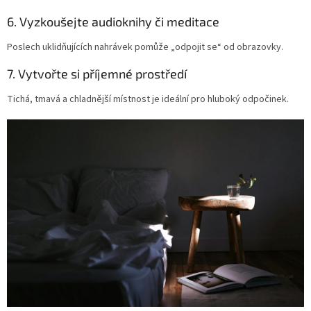
6. Vyzkoušejte audioknihy či meditace
Poslech uklidňujících nahrávek pomůže „odpojit se“ od obrazovky.
7. Vytvořte si příjemné prostředí
Tichá, tmavá a chladnější místnost je ideální pro hluboký odpočinek.