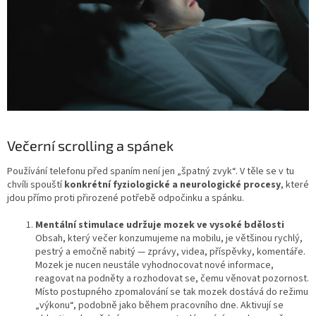
Večerní scrolling a spánek
Používání telefonu před spaním není jen „špatný zvyk“. V těle se v tu
chvíli spouští
konkrétní fyziologické a neurologické procesy
, které
jdou přímo proti přirozené potřebě odpočinku a spánku.
Mentální stimulace udržuje mozek ve vysoké bdělosti
Obsah, který večer konzumujeme na mobilu, je většinou rychlý,
pestrý a emočně nabitý — zprávy, videa, příspěvky, komentáře.
Mozek je nucen neustále vyhodnocovat nové informace,
reagovat na podněty a rozhodovat se, čemu věnovat pozornost.
Místo postupného zpomalování se tak mozek dostává do režimu
„výkonu“, podobně jako během pracovního dne. Aktivují se