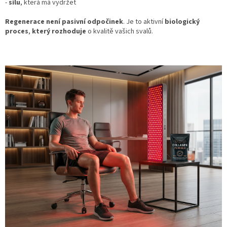
-
sílu
, která má vydržet
Regenerace není pasivní odpočinek
. Je to aktivní
biologický
proces
,
který rozhoduje
o kvalitě vašich svalů.