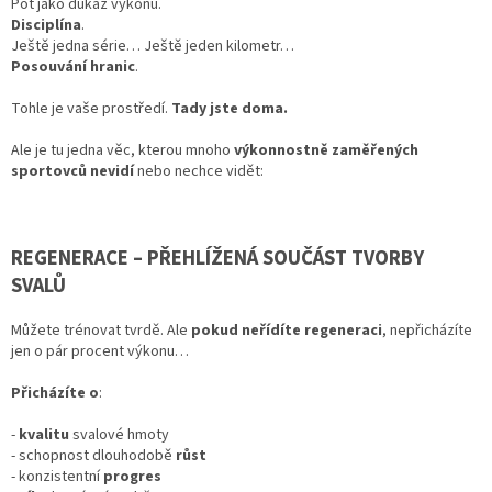
Pot jako důkaz výkonu.
Disciplína
.
Ještě jedna série… Ještě jeden kilometr…
Posouvání hranic
.
Tohle je vaše prostředí.
Tady jste doma.
Ale je tu jedna věc, kterou mnoho
výkonnostně zaměřených
sportovců nevidí
nebo nechce vidět:
REGENERACE – PŘEHLÍŽENÁ SOUČÁST TVORBY
SVALŮ
Můžete trénovat tvrdě. Ale
pokud neřídíte regeneraci
, nepřicházíte
jen o pár procent výkonu…
Přicházíte o
:
-
kvalitu
svalové hmoty
- schopnost dlouhodobě
růst
- konzistentní
progres