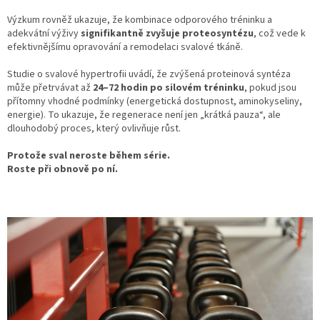
Výzkum rovněž ukazuje, že kombinace odporového tréninku a
adekvátní výživy
signifikantně zvyšuje proteosyntézu
, což vede k
efektivnějšímu opravování a remodelaci svalové tkáně.
Studie o svalové hypertrofii uvádí, že zvýšená proteinová syntéza
může přetrvávat až
24–72 hodin po silovém tréninku
, pokud jsou
přítomny vhodné podmínky (energetická dostupnost, aminokyseliny,
energie). To ukazuje, že regenerace není jen „krátká pauza“, ale
dlouhodobý proces, který ovlivňuje růst.
Protože sval neroste během série.
Roste při obnově po ní.