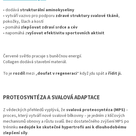
• dodává
strukturální aminokyseliny
• vytváří vazivo pro podporu
zdravé struktury svalové tkáně
,
pokožky, šlach a kostí
• pomáhá
zlepšovat
zdraví srdce a cév
• napomáhá
z
vyšovat efektivitu
sportovních aktivit
Červené světlo
pracuje s buněčnou energií.
Collagen
dodává stavební materiál.
To je
rozdíl
mezi
„
doufat v regeneraci
“
když jdu spát a
řídit ji.
PROTEOSYNTÉZA A SVALOVÁ ADAPTACE
Z vědeckých přehledů vyplývá, že
svalová proteosyntéza (MPS)
–
proces, který vytváří nové svalové bílkoviny – je jedním z klíčových
mechanismů obnovy a růstu svalů. Bez dostatečného zvýšení MPS po
tréninku
nedojde ke skutečné hypertrofii ani k dlouhodobému
zlepšení síly
.