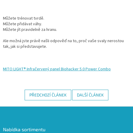
Můžete trénovat tvrdě.
Můžete přidávat váhy.
Můžete jít pravidelně za hranu.
Ale možná jste právě našli odpověď na to, proč vaše svaly nerostou
tak, jak si představujete.
MITO LIGHT® Infračervený panel Biohacker 5.0 Power Combo
PŘEDCHOZÍ ČLÁNEK
DALŠÍ ČLÁNEK
Z
á
p
a
Nabídka sortimentu