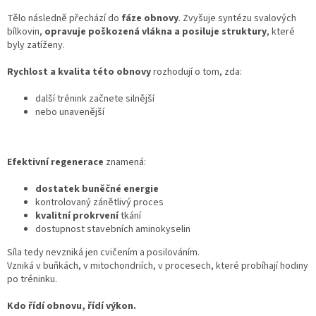
Tělo následně přechází do
fáze obnovy
. Zvyšuje syntézu svalových
bílkovin,
opravuje poškozená vlákna a posiluje struktury
, které
byly zatíženy.
Rychlost a kvalita této obnovy
rozhodují o tom, zda:
další trénink začnete silnější
nebo unavenější
Efektivní regenerace
znamená:
dostatek buněčné energie
kontrolovaný zánětlivý proces
kvalitní prokrvení
tkání
dostupnost stavebních aminokyselin
Síla tedy nevzniká jen cvičením a posilováním.
Vzniká v buňkách, v mitochondriích, v procesech, které probíhají hodiny
po tréninku.
Kdo řídí obnovu, řídí výkon.