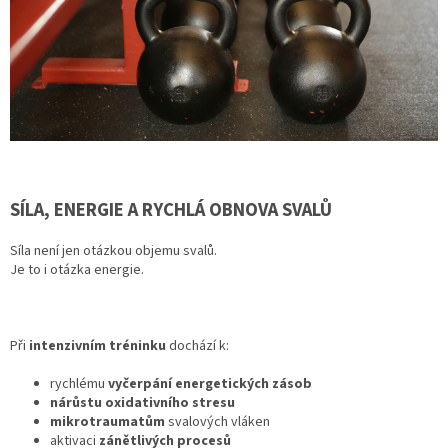
SÍLA, ENERGIE A RYCHLÁ OBNOVA SVALŮ
Síla není jen otázkou objemu svalů.
Je to i otázka energie.
Při
intenzivním tréninku
dochází k:
rychlému
vyčerpání energetických zásob
nárůstu oxidativního stresu
mikrotraumatům
svalových vláken
aktivaci
zánětlivých procesů