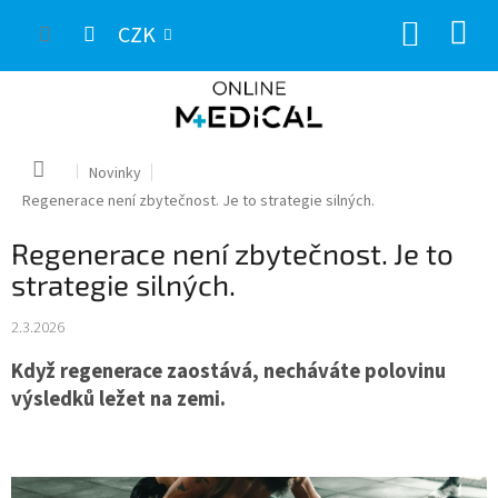
Přejít
NÁKUP
na
CZK
obsah
KOŠÍK
Domů
Novinky
Regenerace není zbytečnost. Je to strategie silných.
Regenerace není zbytečnost. Je to
strategie silných.
2.3.2026
Když regenerace zaostává, necháváte polovinu
výsledků ležet na zemi.