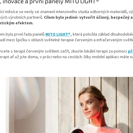
, inovace a první panely MITO LIGHT®
ící měsíce se nesly ve znamení intenzivního studia odborných materiálů, vý
vých výrobních partnerů.
Cílem bylo jediné: vytvořit účinný, bezpečný
utickým efektem.
em byla první řada panelů
MITO LIGHT®,
která položila základ dlouhodobé
adí mezi špičku v oblasti světelné terapie červeným a infračerveným svět
cete s terapií červeným světlem začít, zkuste lokální terapii za pomoci
př
terapii ať už jste doma, v práci nebo na cestách. Díky mobilní aplikaci máte