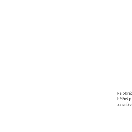
Na obráz
běžný po
za sníže