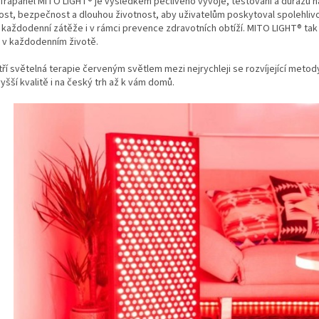
frapanel MITO LIGHT® je výsledkem pečlivého vývoje, testování a důrazu na 
ost, bezpečnost a dlouhou životnost, aby uživatelům poskytoval spolehli
 každodenní zátěže i v rámci prevence zdravotních obtíží. MITO LIGHT® tak
m v každodenním životě.
ří světelná terapie červeným světlem mezi nejrychleji se rozvíjející meto
vyšší kvalitě i na český trh až k vám domů.