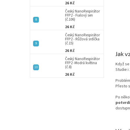
26 Kč
Český NanoRespirátor
FFP2 - Fialový sen
(č.106)
26 Kč
Český NanoRespirátor
FFP2 - Růžová srdíčka
(č.15)
26 Kč
Jak v
Český NanoRespirátor
FFP2 -Modrá květina
Když se
(č.8)
Studie i
26 Kč
Problém 
Přesto s
Po něko
potvrdi
dostupné