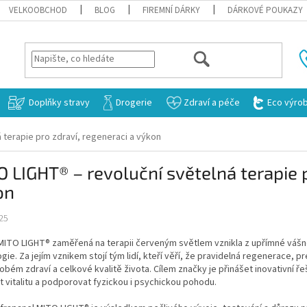
VELKOOBCHOD
BLOG
FIREMNÍ DÁRKY
DÁRKOVÉ POUKAZY
HLEDAT
Doplňky stravy
Drogerie
Zdraví a péče
Eco výro
 terapie pro zdraví, regeneraci a výkon
 LIGHT® – revoluční světelná terapie p
on
25
ITO LIGHT® zaměřená na terapii červeným světlem vznikla z upřímné vášně p
gie. Za jejím vznikem stojí tým lidí, kteří věří, že pravidelná regenerace, pr
bém zdraví a celkové kvalitě života. Cílem značky je přinášet inovativní ř
 vitalitu a podporovat fyzickou i psychickou pohodu.