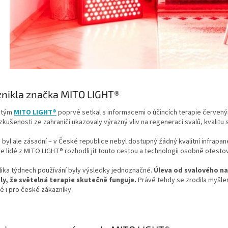
znikla značka MITO LIGHT®
 tým
MITO LIGHT®
poprvé setkal s informacemi o účincích terapie červený
 zkušenosti ze zahraničí ukazovaly výrazný vliv na regeneraci svalů, kvalitu sp
byl ale zásadní – v České republice nebyl dostupný žádný kvalitní infrapan
e lidé z MITO LIGHT® rozhodli jít touto cestou a technologii osobně otestov
lika týdnech používání byly výsledky jednoznačné.
Úleva od svalového nap
ly, že světelná terapie skutečně funguje.
Právě tehdy se zrodila myšlen
 i pro české zákazníky.