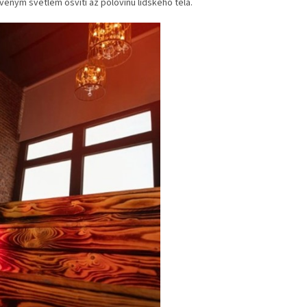
rveným světlem osvítí až polovinu lidského těla.