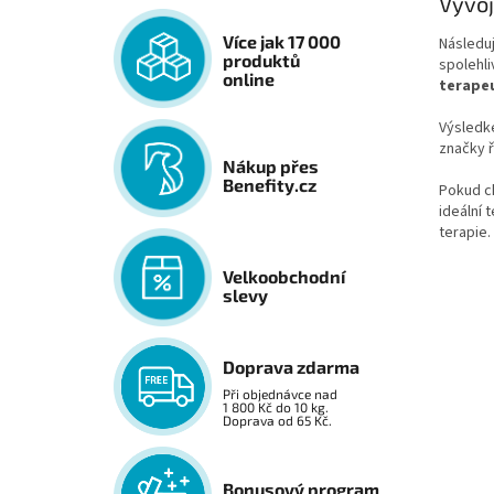
Vývoj
Více jak 17 000
Následuj
produktů
spolehli
online
terape
Výsledk
značky ř
Nákup přes
Benefity.cz
Pokud ch
ideální 
terapie.
Velkoobchodní
slevy
Doprava zdarma
Při objednávce nad
1 800 Kč do 10 kg.
Doprava od 65 Kč.
Bonusový program