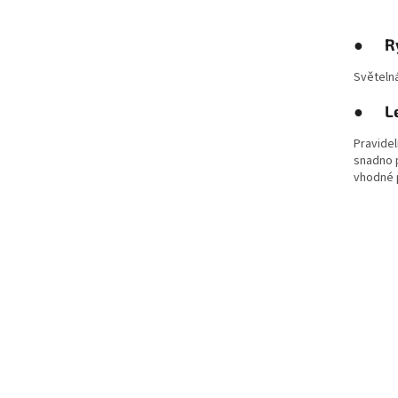
●
R
Světelná
●
L
Pravidel
snadno 
vhodné p