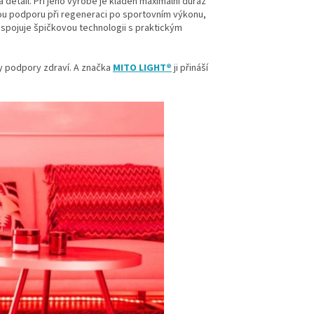
detail. Při jeho výrobě je kladen maximální důraz
vou podporu při regeneraci po sportovním výkonu,
 spojuje špičkovou technologii s praktickým
dy podpory zdraví. A značka
MITO LIGHT®
ji přináší