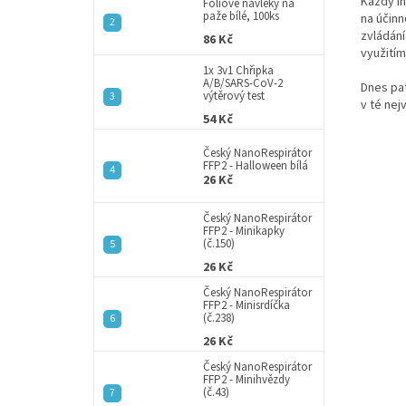
a
Každý in
Fóliové návleky na
paže bílé, 100ks
na účinn
n
zvládání
86 Kč
e
využití
l
1x 3v1 Chřipka
A/B/SARS-CoV-2
Dnes pat
výtěrový test
v té nej
54 Kč
Český NanoRespirátor
FFP2 - Halloween bílá
26 Kč
Český NanoRespirátor
FFP2 - Minikapky
(č.150)
26 Kč
Český NanoRespirátor
FFP2 - Minisrdíčka
(č.238)
26 Kč
Český NanoRespirátor
FFP2 - Minihvězdy
(č.43)