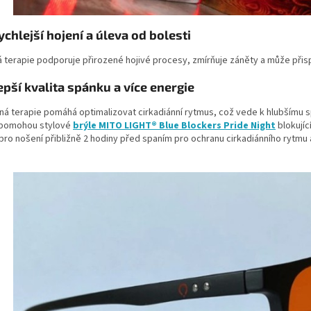
ychlejší hojení a úleva od bolesti
 terapie podporuje přirozené hojivé procesy, zmírňuje záněty a může přispív
epší kvalita spánku a více energie
ná terapie pomáhá optimalizovat cirkadiánní rytmus, což vede k hlubšímu s
pomohou stylové
brýle MITO LIGHT® Blue Blockers Pride Night
blokují
ro nošení přibližně 2 hodiny před spaním pro ochranu cirkadiánního rytmu a