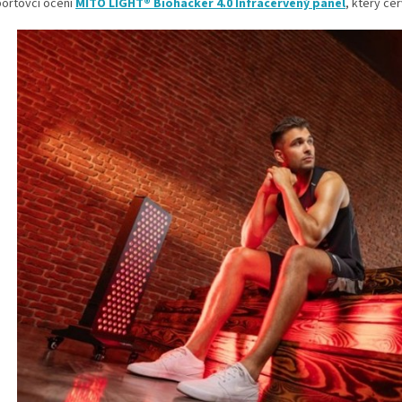
portovci ocení
MITO LIGHT® Biohacker 4.0 Infračervený panel
, který če