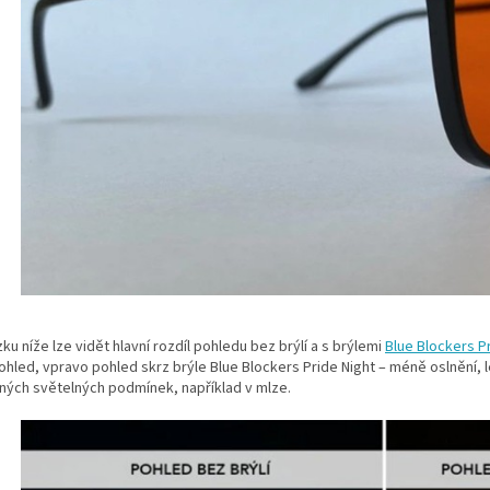
ku níže lze vidět hlavní rozdíl pohledu bez brýlí a s brýlemi
Blue Blockers P
hled, vpravo pohled skrz brýle Blue Blockers Pride Night – méně oslnění, lep
ných světelných podmínek, například v mlze.