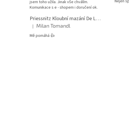
Nejen s
jsem toho užila. Jinak vše chválím.
Komunikace s e - shopem i doručení ok.
Priessnitz Kloubní mazání De Luxe, 200ml
Milan Tomandl
|
Hodnocení produktu je 5 z 5 hvězdiček.
Mě pomáhá 👍