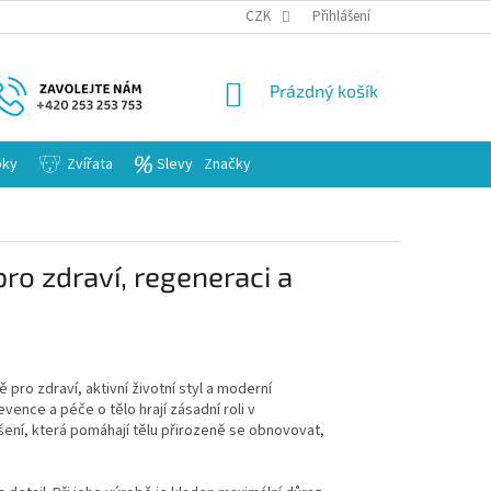
KARIERA
CZK
Přihlášení
NÁKUPNÍ
Prázdný košík
KOŠÍK
bky
Zvířata
Slevy
Značky
ro zdraví, regeneraci a
ro zdraví, aktivní životní styl a moderní
evence a péče o tělo hrají zásadní roli v
ešení, která pomáhají tělu přirozeně se obnovovat,