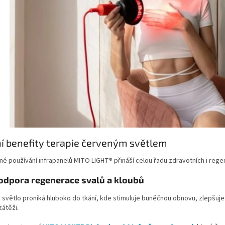
í benefity terapie červeným světlem
né používání infrapanelů MITO LIGHT® přináší celou řadu zdravotních i regen
odpora regenerace svalů a kloubů
světlo proniká hluboko do tkání, kde stimuluje buněčnou obnovu, zlepšuje 
zátěži.