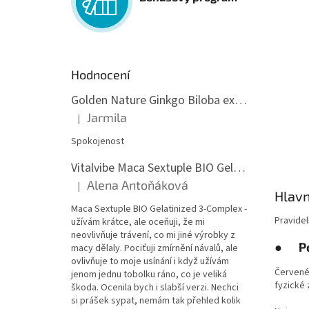
Hodnocení
Golden Nature Ginkgo Biloba extrakt 50:1 60mg, 100 kapslí
Jarmila
|
Hodnocení produktu je 5 z 5 hvězdiček.
Spokojenost
Vitalvibe Maca Sextuple BIO Gelatinized 3-Complex, 60 kapslí
Alena Antoňáková
|
Hodnocení produktu je 5 z 5 hvězdiček.
Hlavn
Maca Sextuple BIO Gelatinized 3-Complex -
Pravidel
užívám krátce, ale oceňuji, že mi
neovlivňuje trávení, co mi jiné výrobky z
●
P
macy dělaly. Pociťuji zmírnění návalů, ale
ovlivňuje to moje usínání i když užívám
Červené 
jenom jednu tobolku ráno, co je veliká
fyzické 
škoda. Ocenila bych i slabší verzi. Nechci
si prášek sypat, nemám tak přehled kolik