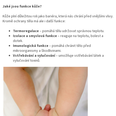
Jak
é
jsou funkce kůž
e?
Kůže plní důležitou roli jako bariéra, která nás chrání před vnějšími vlivy.
Kromě ochrany těla má ale i další funkce:
Termoregulace
– pomáhá tělu udržovat správnou teplotu.
Izolace a smyslová funkce
– reaguje na teplotu, bolest a
dotek.
Imunologická funkce
– pomáhá chránit tělo před
mikroorganismy a škodlivinami.
Vstřebávání a vylučování
– umožňuje vstřebávání látek a
vylučování toxinů.