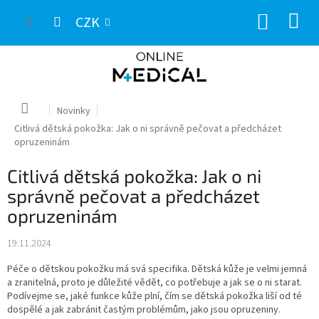
Přejít
NÁKUP
na
CZK
obsah
KOŠÍK
Domů
Novinky
Citlivá dětská pokožka: Jak o ni správně pečovat a předcházet
opruzeninám
Citlivá dětská pokožka: Jak o ni
správně pečovat a předcházet
opruzeninám
19.11.2024
Péče o dětskou pokožku má svá specifika. Dětská kůže je velmi jemná
a zranitelná, proto je důležité vědět, co potřebuje a jak se o ni starat.
Podívejme se, jaké funkce kůže plní, čím se dětská pokožka liší od té
dospělé a jak zabránit častým problémům, jako jsou opruzeniny.