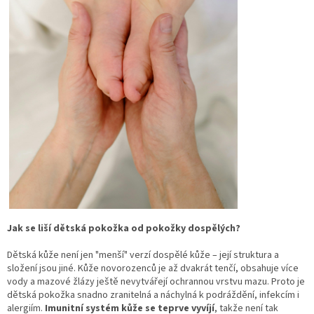
Jak se liší dětská pokožka od pokožky dospělý
ch?
Dětská kůže není jen "menší" verzí dospělé kůže – její struktura a
složení jsou jiné. Kůže novorozenců je až dvakrát tenčí, obsahuje více
vody a mazové žlázy ještě nevytvářejí ochrannou vrstvu mazu. Proto je
dětská pokožka snadno zranitelná a náchylná k podráždění, infekcím i
alergiím.
Imunitní syst
é
m kůže se teprve vyvíjí
, takže není tak