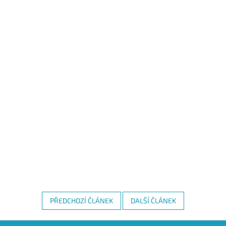
PŘEDCHOZÍ ČLÁNEK
DALŠÍ ČLÁNEK
Z