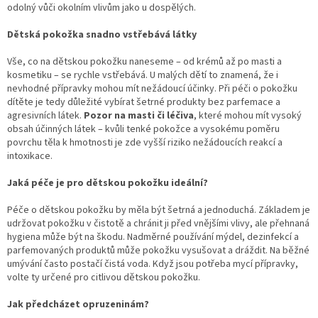
odolný vůči okolním vlivům jako u dospělých.
Dětská pokožka snadno vstřebává látky
Vše, co na dětskou pokožku naneseme – od krémů až po masti a
kosmetiku – se rychle vstřebává. U malých dětí to znamená, že i
nevhodné přípravky mohou mít nežádoucí účinky. Při péči o pokožku
dítěte je tedy důležité vybírat šetrné produkty bez parfemace a
agresivních látek.
Pozor na masti či léč
iva
, které mohou mít vysoký
obsah účinných látek – kvůli tenké pokožce a vysokému poměru
povrchu těla k hmotnosti je zde vyšší riziko nežádoucích reakcí a
intoxikace.
Jaká péče je pro dětskou pokožku ideální
?
Péče o dětskou pokožku by měla být šetrná a jednoduchá. Základem je
udržovat pokožku v čistotě a chránit ji před vnějšími vlivy, ale přehnaná
hygiena může být na škodu. Nadměrné používání mýdel, dezinfekcí a
parfemovaných produktů může pokožku vysušovat a dráždit. Na běžné
umývání často postačí čistá voda. Když jsou potřeba mycí přípravky,
volte ty určené pro citlivou dětskou pokožku.
Jak předcházet opruzeniná
m?