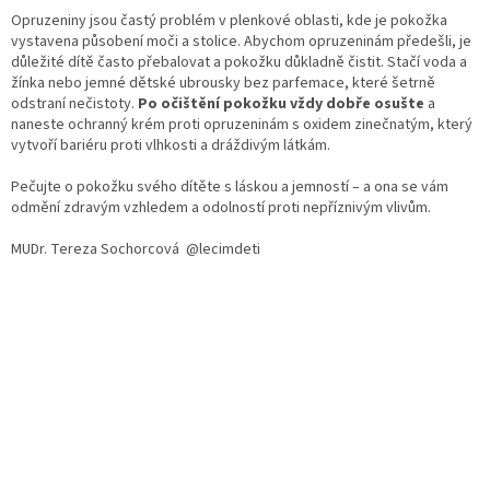
Opruzeniny jsou častý problém v plenkové oblasti, kde je pokožka
vystavena působení moči a stolice. Abychom opruzeninám předešli, je
důležité dítě často přebalovat a pokožku důkladně čistit. Stačí voda a
žínka nebo jemné dětské ubrousky bez parfemace, které šetrně
odstraní nečistoty.
Po očištění pokožku vždy dobře osušte
a
naneste ochranný krém proti opruzeninám s oxidem zinečnatým, který
vytvoří bariéru proti vlhkosti a dráždivým látkám.
Pečujte o pokožku svého dítěte s láskou a jemností – a ona se vám
odmění zdravým vzhledem a odolností proti nepříznivým vlivům.
MUDr. Tereza Sochorcová @lecimdeti