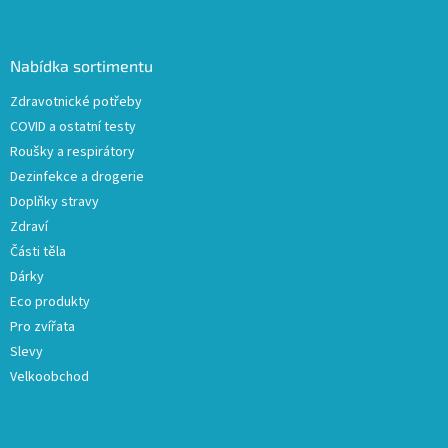
á
p
a
Nabídka sortimentu
t
Zdravotnické potřeby
í
COVID a ostatní testy
Roušky a respirátory
Dezinfekce a drogerie
Doplňky stravy
Zdraví
Části těla
Dárky
Eco produkty
Pro zvířata
Slevy
Velkoobchod