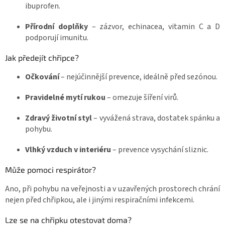
ibuprofen.
Přírodní doplňky
– zázvor, echinacea, vitamin C a D
podporují imunitu.
Jak předejít chřipce?
Očkování
– nejúčinnější prevence, ideálně před sezónou.
Pravidelné mytí rukou
– omezuje šíření virů.
Zdravý životní styl
– vyvážená strava, dostatek spánku a
pohybu.
Vlhký vzduch v interiéru
– prevence vysychání sliznic.
Může pomoci respirátor?
Ano, při pohybu na veřejnosti a v uzavřených prostorech chrání
nejen před chřipkou, ale i jinými respiračními infekcemi.
Lze se na chřipku otestovat doma?