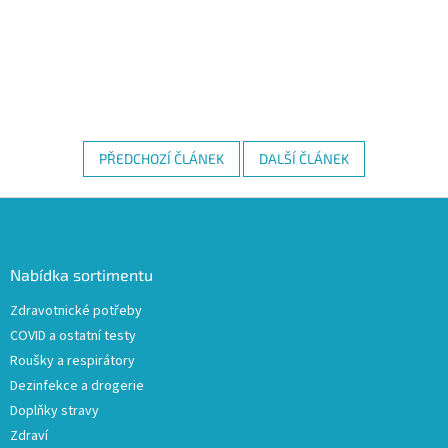
PŘEDCHOZÍ ČLÁNEK
DALŠÍ ČLÁNEK
Z
á
p
a
Nabídka sortimentu
t
Zdravotnické potřeby
í
COVID a ostatní testy
Roušky a respirátory
Dezinfekce a drogerie
Doplňky stravy
Zdraví