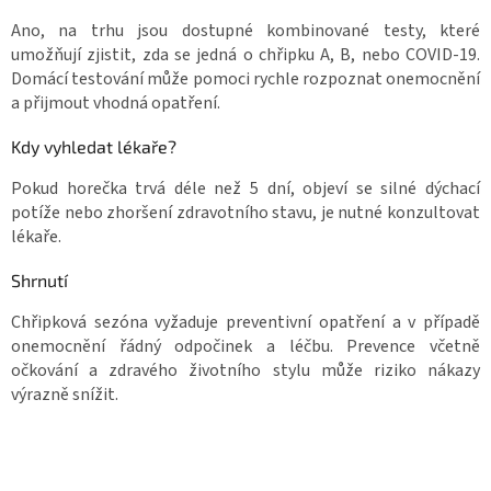
Ano, na trhu jsou dostupné kombinované testy, které
umožňují zjistit, zda se jedná o chřipku A, B, nebo COVID-19.
Domácí testování může pomoci rychle rozpoznat onemocnění
a přijmout vhodná opatření.
Kdy vyhledat lékaře?
Pokud horečka trvá déle než 5 dní, objeví se silné dýchací
potíže nebo zhoršení zdravotního stavu, je nutné konzultovat
lékaře.
Shrnutí
Chřipková sezóna vyžaduje preventivní opatření a v případě
onemocnění řádný odpočinek a léčbu. Prevence včetně
očkování a zdravého životního stylu může riziko nákazy
výrazně snížit.