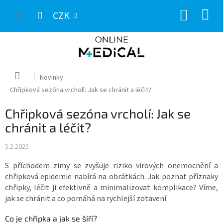
Přejít
NÁKUP
na
CZK
obsah
KOŠÍK
Domů
Novinky
Chřipková sezóna vrcholí: Jak se chránit a léčit?
Chřipková sezóna vrcholí: Jak se
chránit a léčit?
5.2.2025
S příchodem zimy se zvyšuje riziko virových onemocnění a
chřipková epidemie nabírá na obrátkách. Jak poznat příznaky
chřipky, léčit ji efektivně a minimalizovat komplikace? Víme,
jak se chránit a co pomáhá na rychlejší zotavení.
Co je chřipka a jak se šíří?