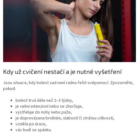
Kdy už cvičení nestačí a je nutné vyšetření
Jsou situace, kdy bolest zad není radno řešit svépomocí. Zpozorněte,
pokud:
bolest trvá déle než 2–3 týdny,
je velmi intenzivní nebo se zhoršuje,
vystřeluje do nohy nebo paže,
je doprovázena brněním, slabostí či ztrátou citlivosti,
vznikla po úrazu,
vás budí ze spánku.