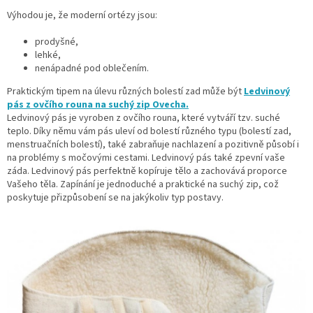
Výhodou je, že moderní ortézy jsou:
prodyšné,
lehké,
nenápadné pod oblečením.
Praktickým tipem na úlevu různých bolestí zad může být
Ledvinový
pás z ovčího rouna na suchý zip Ovecha.
Ledvinový pás je vyroben z ovčího rouna, které vytváří tzv. suché
teplo. Díky němu vám pás uleví od bolestí různého typu (bolestí zad,
menstruačních bolestí), také zabraňuje nachlazení a pozitivně působí i
na problémy s močovými cestami. Ledvinový pás také zpevní vaše
záda. Ledvinový pás perfektně kopíruje tělo a zachovává proporce
Vašeho těla. Zapínání je jednoduché a praktické na suchý zip, což
poskytuje přizpůsobení se na jakýkoliv typ postavy.