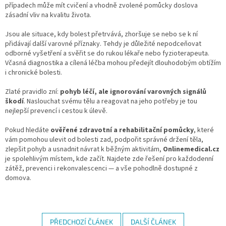
případech může mít cvičení a vhodně zvolené pomůcky doslova
zásadní vliv na kvalitu života.
Jsou ale situace, kdy bolest přetrvává, zhoršuje se nebo se k ní
přidávají další varovné příznaky. Tehdy je důležité nepodceňovat
odborné vyšetření a svěřit se do rukou lékaře nebo fyzioterapeuta.
Včasná diagnostika a cílená léčba mohou předejít dlouhodobým obtížím
i chronické bolesti.
Zlaté pravidlo zní:
pohyb léčí, ale ignorování varovných signálů
škodí
. Naslouchat svému tělu a reagovat na jeho potřeby je tou
nejlepší prevencí i cestou k úlevě.
Pokud hledáte
ověřené zdravotní a rehabilitační pomůcky
, které
vám pomohou ulevit od bolesti zad, podpořit správné držení těla,
zlepšit pohyb a usnadnit návrat k běžným aktivitám,
Onlinemedical.cz
je spolehlivým místem, kde začít. Najdete zde řešení pro každodenní
zátěž, prevenci i rekonvalescenci — a vše pohodlně dostupné z
domova.
PŘEDCHOZÍ ČLÁNEK
DALŠÍ ČLÁNEK