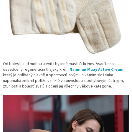
Od bolestí zad mohou ulevit i bylinné masti či krémy. Vsaďte na
osvědčený regenerační thajský krém
Namman Muay Active Cream
,
který je oblíbený hlavně u sportovců. Svým unikátním složením
napomáhá zmírnit potíže vzniklé v souvislosti s pohybovým ústrojím,
ztuhlostí a bolestí svalů a ocení jej všechny věkové kategorie.