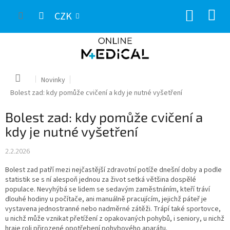
Přejít
NÁKUP
na
CZK
obsah
KOŠÍK
Domů
Novinky
Bolest zad: kdy pomůže cvičení a kdy je nutné vyšetření
Bolest zad: kdy pomůže cvičení a
kdy je nutné vyšetření
2.2.2026
Bolest zad patří mezi nejčastější zdravotní potíže dnešní doby a podle
statistik se s ní alespoň jednou za život setká většina dospělé
populace. Nevyhýbá se lidem se sedavým zaměstnáním, kteří tráví
dlouhé hodiny u počítače, ani manuálně pracujícím, jejichž páteř je
vystavena jednostranné nebo nadměrné zátěži. Trápí také sportovce,
u nichž může vznikat přetížení z opakovaných pohybů, i seniory, u nichž
hraje roli přirozené opotřebení pohybového aparátu.