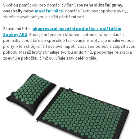
Skvělou pomůckou pro domácí cvičení jsou
rehabilitační gumy,
overbally nebo
masážní válce
. Pomáhají aktivovat správné svaly,
zlepšit rozsah pohybu a snížit přetížení zad.
Zkusit můžete i
akupresurní masážní podložku s polštářem
Spokey AKU
. Sada je určena pro bodovou automasáž se skládá z
podložky a polštáře se speciálně tvarovanými hroty a je ideální volbou
pro ty, kteří chtějí snížit svalové napětí, zbavit se bolesti a zlepšit svou
pohodu. Masáž hroty stimuluje tvorbu endorfinů, podporuje relaxaci a
zpevňuje pokožku, čímž ovlivňuje stav celého těla.