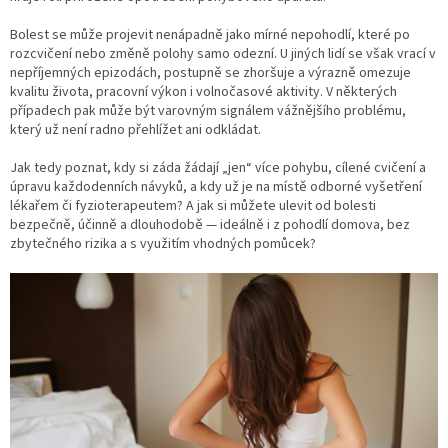
Bolest se může projevit nenápadně jako mírné nepohodlí, které po
rozcvičení nebo změně polohy samo odezní. U jiných lidí se však vrací v
nepříjemných epizodách, postupně se zhoršuje a výrazně omezuje
kvalitu života, pracovní výkon i volnočasové aktivity. V některých
případech pak může být varovným signálem vážnějšího problému,
který už není radno přehlížet ani odkládat.
Jak tedy poznat, kdy si záda žádají „jen“ více pohybu, cílené cvičení a
úpravu každodenních návyků, a kdy už je na místě odborné vyšetření
lékařem či fyzioterapeutem? A jak si můžete ulevit od bolesti
bezpečně, účinně a dlouhodobě — ideálně i z pohodlí domova, bez
zbytečného rizika a s využitím vhodných pomůcek?