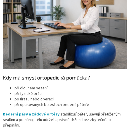
Kdy má smysl ortopedická pomůcka?
při dlouhém sezení
při fyzické práci
po úrazu nebo operaci
při opakovaných bolestech bederní páteře
Bederní pásy a zádové ortézy
stabilizují páteř, ulevují přetíženým
svalům a pomáhají tělu udržet správné držení bez zbytečného
přepínání.