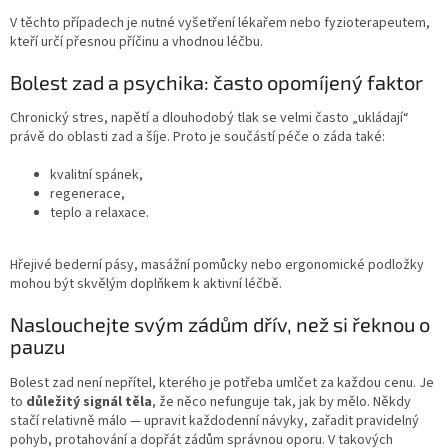
V těchto případech je nutné vyšetření lékařem nebo fyzioterapeutem,
kteří určí přesnou příčinu a vhodnou léčbu.
Bolest zad a psychika: často opomíjený faktor
Chronický stres, napětí a dlouhodobý tlak se velmi často „ukládají“
právě do oblasti zad a šíje. Proto je součástí péče o záda také:
kvalitní spánek,
regenerace,
teplo a relaxace.
Hřejivé bederní pásy, masážní pomůcky nebo ergonomické podložky
mohou být skvělým doplňkem k aktivní léčbě.
Naslouchejte svým zádům dřív, než si řeknou o
pauzu
Bolest zad není nepřítel, kterého je potřeba umlčet za každou cenu. Je
to
důležitý signál těla
, že něco nefunguje tak, jak by mělo. Někdy
stačí relativně málo — upravit každodenní návyky, zařadit pravidelný
pohyb, protahování a dopřát zádům správnou oporu. V takových