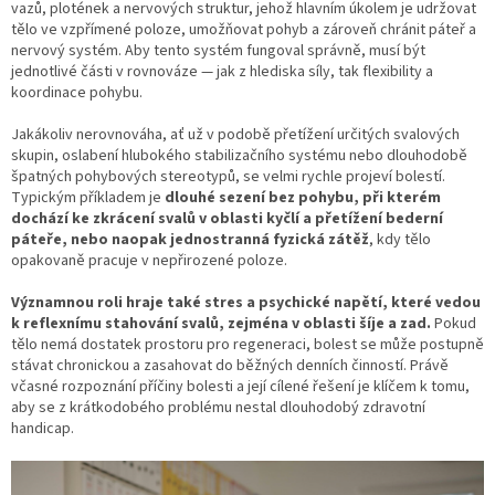
vazů, plotének a nervových struktur, jehož hlavním úkolem je udržovat
tělo ve vzpřímené poloze, umožňovat pohyb a zároveň chránit páteř a
nervový systém. Aby tento systém fungoval správně, musí být
jednotlivé části v rovnováze — jak z hlediska síly, tak flexibility a
koordinace pohybu.
Jakákoliv nerovnováha, ať už v podobě přetížení určitých svalových
skupin, oslabení hlubokého stabilizačního systému nebo dlouhodobě
špatných pohybových stereotypů, se velmi rychle projeví bolestí.
Typickým příkladem je
dlouhé sezení bez pohybu, při kterém
dochází ke zkrácení svalů v oblasti kyčlí a přetížení bederní
páteře, nebo naopak jednostranná fyzická zátěž
, kdy tělo
opakovaně pracuje v nepřirozené poloze.
Významnou roli hraje také stres a psychické napětí, které vedou
k reflexnímu stahování svalů, zejména v oblasti šíje a zad.
Pokud
tělo nemá dostatek prostoru pro regeneraci, bolest se může postupně
stávat chronickou a zasahovat do běžných denních činností. Právě
včasné rozpoznání příčiny bolesti a její cílené řešení je klíčem k tomu,
aby se z krátkodobého problému nestal dlouhodobý zdravotní
handicap.