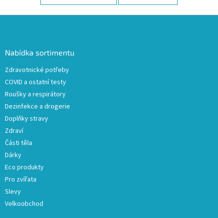
Z
á
p
a
Nabídka sortimentu
t
Zdravotnické potřeby
í
COVID a ostatní testy
Roušky a respirátory
Dezinfekce a drogerie
Doplňky stravy
Zdraví
Části těla
Dárky
Eco produkty
Pro zvířata
Slevy
Velkoobchod