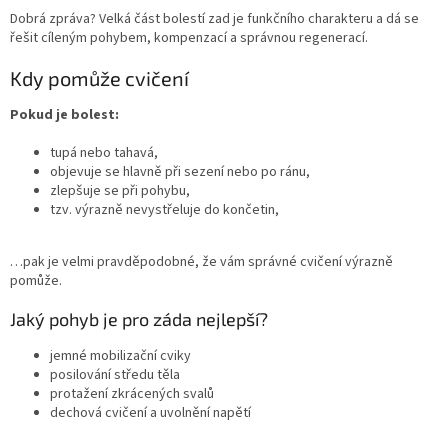
Dobrá zpráva? Velká část bolestí zad je funkčního charakteru a dá se
řešit cíleným pohybem, kompenzací a správnou regenerací.
Kdy pomůže cvičení
Pokud je bolest:
tupá nebo tahavá,
objevuje se hlavně při sezení nebo po ránu,
zlepšuje se při pohybu,
tzv. výrazně nevystřeluje do končetin,
…pak je velmi pravděpodobné, že vám správné cvičení výrazně
pomůže.
Jaký pohyb je pro záda nejlepší?
jemné mobilizační cviky
posilování středu těla
protažení zkrácených svalů
dechová cvičení a uvolnění napětí