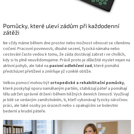
Pomůcky, které uleví zádům při každodenní
zátěži
Ne vždy máme během dne prostor nebo možnost věnovat se cílenému
cvičení. Pracovní povinnosti, dlouhé sezení, fyzická námaha nebo
cestování často vedou k tomu, že záda dostávají zabrat i ve chvílích,
kdy si to plně neuvědomujeme. Právě proto je důležité myslet nejen na
aktivní pohyb, ale také na
pasivní odlehčení zad
, které pomáhá
předcházet přetížení a zmírňuje již vzniklé obtíže.
Velkou pomocí mohou být
ortopedické a rehabilitační pomůcky
,
které poskytují oporu namáhaným partiím, stabilizují páteř a pomáhají
tělu udržet správné držení i během běžných denních činností. Využívají
je lidé se sedavým zaměstnáním, ti, kteří vykonávají fyzicky náročnou
práci, ale také osoby po úrazech nebo s opakujícími se bolestmi
bederní a hrudní páteře.