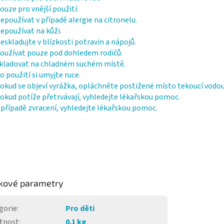
ouze pro vnější použití.
epoužívat v případě alergie na citronelu.
epoužívat na kůži.
eskladujte v blízkosti potravin a nápojů.
oužívat pouze pod dohledem rodičů.
kladovat na chladném suchém místě.
o použití si umyjte ruce.
okud se objeví vyrážka, opláchněte postižené místo tekoucí vodou
okud potíže přetrvávají, vyhledejte lékařskou pomoc.
 případě zvracení, vyhledejte lékařskou pomoc.
kové parametry
gorie
:
Pro děti
tnost
:
0.1 kg