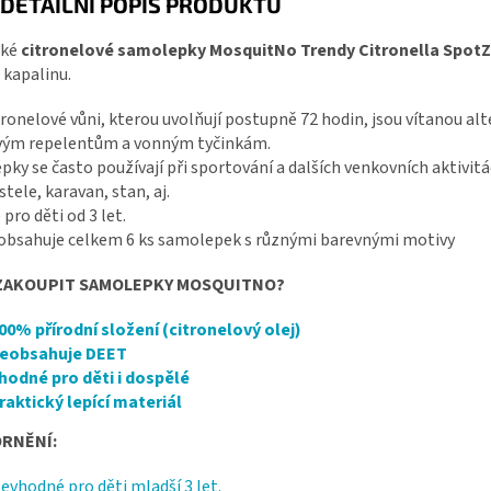
DETAILNÍ POPIS PRODUKTU
cké
citronelové samolepky MosquitNo Trendy Citronella SpotZ
 kapalinu.
tronelové vůni, kterou uvolňují postupně 72 hodin, jsou vítanou
ým repelentům a vonným tyčinkám.
ky se často používají při sportování a dalších venkovních aktivitách
tele, karavan, stan, aj.
pro děti od 3 let.
 obsahuje celkem 6 ks samolepek s různými barevnými motivy
ZAKOUPIT SAMOLEPKY MOSQUITNO?
00% přírodní složení (citronelový olej)
eobsahuje DEET
hodné pro děti i dospělé
raktický lepící materiál
RNĚNÍ:
evhodné pro děti mladší 3 let.