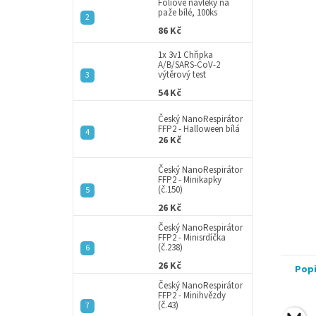
a
Fóliové návleky na
paže bílé, 100ks
n
86 Kč
e
l
1x 3v1 Chřipka
A/B/SARS-CoV-2
výtěrový test
54 Kč
Český NanoRespirátor
FFP2 - Halloween bílá
26 Kč
Český NanoRespirátor
FFP2 - Minikapky
(č.150)
26 Kč
Český NanoRespirátor
FFP2 - Minisrdíčka
(č.238)
26 Kč
Pop
Český NanoRespirátor
FFP2 - Minihvězdy
(č.43)