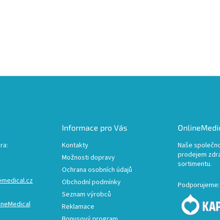
Informace pro Vás
OnlineMedic
ra:
Kontakty
Naše společno
prodejem zdr
Možnosti dopravy
sortimentu.
Ochrana osobních údajů
emedical.cz
Obchodní podmínky
Podporujeme:
Seznam výrobců
ineMedical
Reklamace
Bonusový program