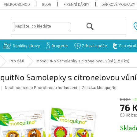
VELKOOBCHOD
BLOG
FIREMNÍ DÁRKY
DÁRKOVÉ POUKAZY
HLEDAT
Doplňky stravy
Drogerie
Zdraví a péče
Eco výro
Pro děti
MosquitNo Samolepky s citronelovou vůní (1 x 6 ks)
uitNo Samolepky s citronelovou vůní (
Průměrné
Neohodnoceno
Podrobnosti hodnocení
Značka:
MosquitNo
hodnocení
produktu
89 Kč
–
je
76 
0,0
63 Kč be
z
5
Měrná
Skla
hvězdiček.
cena: