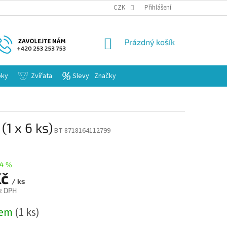
KARIERA
CZK
Přihlášení
NÁKUPNÍ
Prázdný košík
KOŠÍK
bky
Zvířata
Slevy
Značky
1 x 6 ks)
BT-8718164112799
14 %
Kč
/ ks
z DPH
dem
(1 ks)