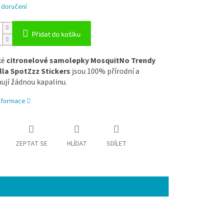
 doručení
Přidat do košíku
ké
citronelové samolepky MosquitNo Trendy
lla SpotZzz Stickers
jsou 100% přírodní a
ují žádnou kapalinu.
informace
ZEPTAT SE
HLÍDAT
SDÍLET