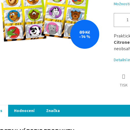
Možnosti
89 Kč
Praktic
–14 %
Citrone
neobsah
Detailní 
TISK
is
Hodnocení
Značka