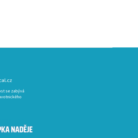
al.cz
st se zabývá
avotnického