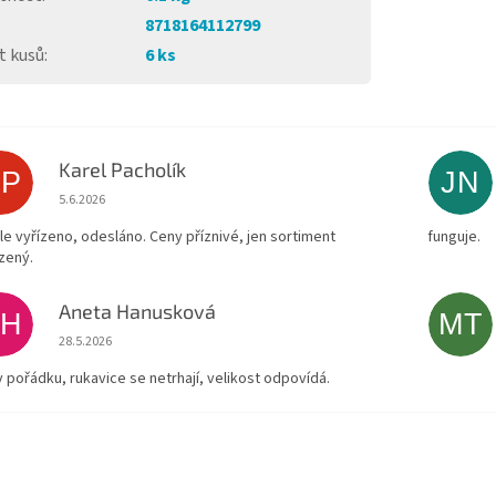
8718164112799
t kusů
:
6 ks
Karel Pacholík
KP
JN
Hodnocení obchodu je 4 z 5 hvězdiček.
5.6.2026
le vyřízeno, odesláno. Ceny příznivé, jen sortiment
funguje.
zený.
Aneta Hanusková
AH
MT
Hodnocení obchodu je 5 z 5 hvězdiček.
28.5.2026
v pořádku, rukavice se netrhají, velikost odpovídá.