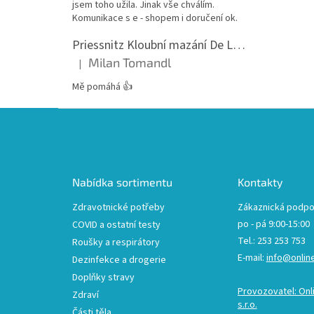
jsem toho užila. Jinak vše chválím.
Komunikace s e - shopem i doručení ok.
Priessnitz Kloubní mazání De Luxe, 200ml
Milan Tomandl
|
Hodnocení produktu je 5 z 5 hvězdiček.
Mě pomáhá 👍
Z
á
p
a
t
Nabídka sortimentu
Kontakty
í
Zdravotnické potřeby
Zákaznická podpo
po - pá 9:00-15:00
COVID a ostatní testy
Tel.: 253 253 753
Roušky a respirátory
E-mail:
info@onlin
Dezinfekce a drogerie
Doplňky stravy
Provozovatel: Onl
Zdraví
s.r.o.
Části těla