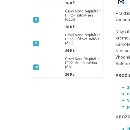
26 Kč
Český NanoRespirátor
Prakti
FFP2 - Fialový sen
žádnou
(č.106)
26 Kč
Díky ci
Český NanoRespirátor
krémov
FFP2 - Růžová srdíčka
(č.15)
Samolep
rám pos
26 Kč
Vhodné 
Český NanoRespirátor
FFP2 -Modrá květina
Balení
(č.8)
26 Kč
PROČ 
1
n
v
p
UPOZO
N