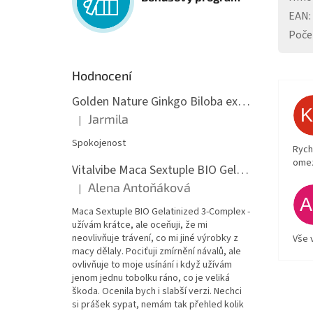
EAN
:
Poče
Hodnocení
Golden Nature Ginkgo Biloba extrakt 50:1 60mg, 100 kapslí
Jarmila
|
Hodnocení produktu je 5 z 5 hvězdiček.
Spokojenost
Rych
ome
Vitalvibe Maca Sextuple BIO Gelatinized 3-Complex, 60 kapslí
Alena Antoňáková
|
Hodnocení produktu je 5 z 5 hvězdiček.
Maca Sextuple BIO Gelatinized 3-Complex -
užívám krátce, ale oceňuji, že mi
neovlivňuje trávení, co mi jiné výrobky z
Vše 
macy dělaly. Pociťuji zmírnění návalů, ale
ovlivňuje to moje usínání i když užívám
jenom jednu tobolku ráno, co je veliká
škoda. Ocenila bych i slabší verzi. Nechci
si prášek sypat, nemám tak přehled kolik