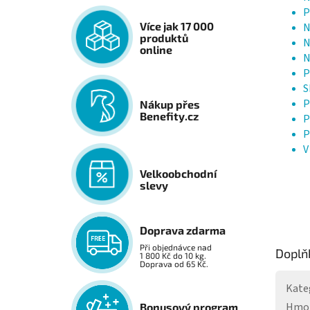
P
Více jak 17 000
N
produktů
N
online
N
P
S
P
Nákup přes
Benefity.cz
P
P
V
Velkoobchodní
slevy
Doprava zdarma
Při objednávce nad
Doplň
1 800 Kč do 10 kg.
Doprava od 65 Kč.
Kate
Hmo
Bonusový program