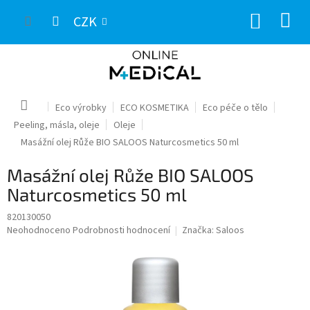
Přejít
NÁKUP
na
CZK
obsah
KOŠÍK
Domů
Eco výrobky
ECO KOSMETIKA
Eco péče o tělo
Peeling, másla, oleje
Oleje
Masážní olej Růže BIO SALOOS Naturcosmetics 50 ml
Masážní olej Růže BIO SALOOS
Naturcosmetics 50 ml
820130050
Průměrné
Neohodnoceno
Podrobnosti hodnocení
Značka:
Saloos
hodnocení
produktu
je
0,0
z
5