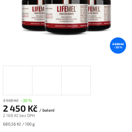
3 500 Kč
–30 %
3 500 Kč
–30 %
2 450 Kč
/ balení
2 188 Kč bez DPH
Měrná
680,56 Kč / 100 g
cena: