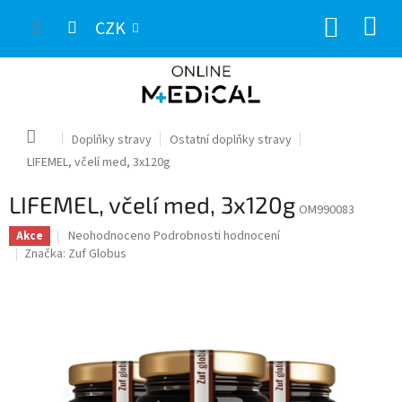
Přejít
NÁKUP
na
CZK
obsah
KOŠÍK
Domů
Doplňky stravy
Ostatní doplňky stravy
LIFEMEL, včelí med, 3x120g
LIFEMEL, včelí med, 3x120g
OM990083
Průměrné
Neohodnoceno
Podrobnosti hodnocení
Akce
hodnocení
Značka:
Zuf Globus
produktu
je
0,0
z
5
hvězdiček.