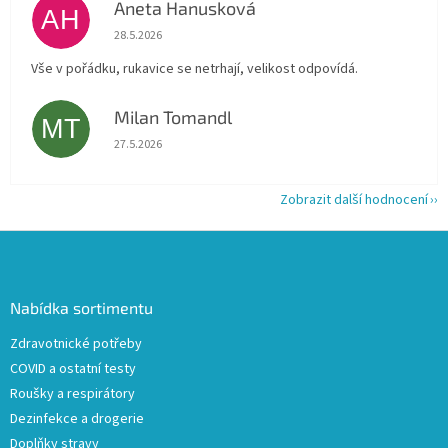
Aneta Hanusková
AH
Hodnocení obchodu je 5 z 5 hvězdiček.
28.5.2026
Vše v pořádku, rukavice se netrhají, velikost odpovídá.
Milan Tomandl
MT
Hodnocení obchodu je 5 z 5 hvězdiček.
27.5.2026
Zobrazit další hodnocení
Z
á
p
a
Nabídka sortimentu
t
Zdravotnické potřeby
í
COVID a ostatní testy
Roušky a respirátory
Dezinfekce a drogerie
Doplňky stravy