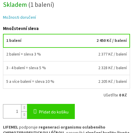
Skladem
(1 balení)
Možnosti doručení
Množstevní sleva
1 balení
2 450 Kč
/ balení
2 balení = sleva 3 %
2 377 Kč
/ balení
3 - 4 balení = sleva 5 %
2 328 Kč
/ balení
5 a více balení = sleva 10 %
2 205 Kč
/ balení
Ušetříte
0 Kč
Přidat do košíku
LIFEMEL
podporuje
regeneraci organismu oslabeného
CHEMOTERAPEUTICKOU LÉČBOU,
napomáhá
zlepšení kvality života