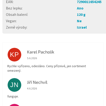
EAN
:
7290011654245
Bez lepku
:
Ano
Obsah balení
:
120 g
Vegan
:
Ne
Země výroby
:
Izrael
Karel Pacholík
KP
Hodnocení obchodu je 4 z 5 hvězdiček.
5.6.2026
Rychle vyřízeno, odesláno. Ceny příznivé, jen sortiment
omezený.
Jiří Nechvíl
JN
Hodnocení obchodu je 5 z 5 hvězdiček.
4.6.2026
funguje.