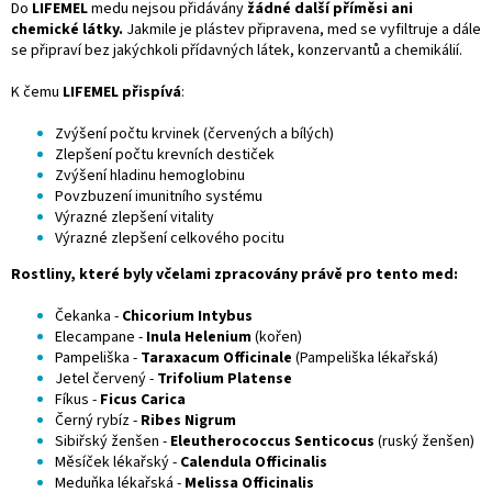
Do
LIFEMEL
medu nejsou přidávány
žádné další příměsi ani
chemické látky.
Jakmile je plástev připravena, med se vyfiltruje a dále
se připraví bez jakýchkoli přídavných látek, konzervantů a chemikálií.
K čemu
LIFEMEL přispívá
:
Zvýšení počtu krvinek (červených a bílých)
Zlepšení počtu krevních destiček
Zvýšení hladinu hemoglobinu
Povzbuzení imunitního systému
Výrazné zlepšení vitality
Výrazné zlepšení celkového pocitu
Rostliny, které byly včelami zpracovány právě pro tento med:
Čekanka -
Chicorium Intybus
Elecampane -
Inula Helenium
(kořen)
Pampeliška -
Taraxacum Officinale
(Pampeliška lékařská)
Jetel červený -
Trifolium Platense
Fíkus -
Ficus Carica
Černý rybíz -
Ribes Nigrum
Sibiřský ženšen -
Eleutherococcus Senticocus
(ruský ženšen)
Měsíček lékařský -
Calendula Officinalis
Meduňka lékařská -
Melissa Officinalis