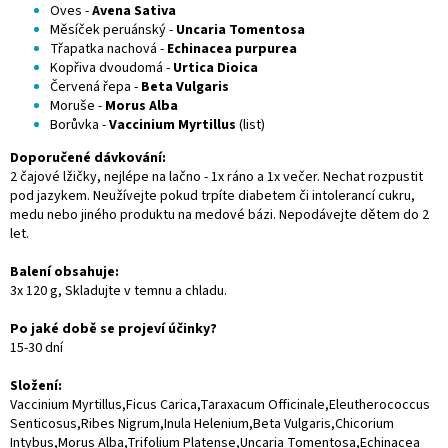
Oves -
Avena Sativa
Měsíček peruánský -
Uncaria Tomentosa
Třapatka nachová -
Echinacea purpurea
Kopřiva dvoudomá -
Urtica Dioica
Červená řepa -
Beta Vulgaris
Moruše -
Morus Alba
Borůvka -
Vaccinium Myrtillus
(list)
Doporučené dávkování:
2 čajové lžičky, nejlépe na lačno - 1x ráno a 1x večer. Nechat rozpustit
pod jazykem. Neužívejte pokud trpíte diabetem či intolerancí cukru,
medu nebo jiného produktu na medové bázi. Nepodávejte dětem do 2
let.
Balení obsahuje:
3x 120 g, Skladujte v temnu a chladu.
Po jaké době se projeví účinky?
15-30 dní
Složení:
Vaccinium Myrtillus,Ficus Carica,Taraxacum Officinale,Eleutherococcus
Senticosus,Ribes Nigrum,Inula Helenium,Beta Vulgaris,Chicorium
Intybus,Morus Alba,Trifolium Platense,Uncaria Tomentosa,Echinacea