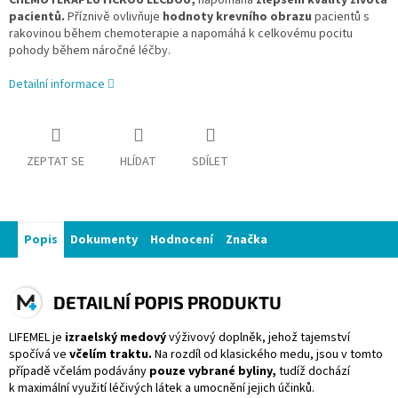
pacientů.
Příznivě ovlivňuje
hodnoty
krevního obrazu
pacientů s
rakovinou během chemoterapie a napomáhá k celkovému pocitu
pohody během náročné léčby.
Detailní informace
ZEPTAT SE
HLÍDAT
SDÍLET
Popis
Dokumenty
Hodnocení
Značka
DETAILNÍ POPIS PRODUKTU
LIFEMEL je
izraelský
medový
výživový doplněk, jehož tajemství
spočívá ve
včelím traktu.
Na rozdíl od klasického medu, jsou v tomto
případě včelám podávány
pouze vybrané byliny,
tudíž dochází
k maximální využití léčivých látek a umocnění jejich účinků.