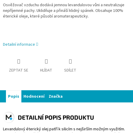
Osvěžovač vzduchu dodává jemnou levandulovou vůni a neutralizuje
nepříjemné pachy. Uklidňuje a přináší klidný spánek. Obsahuje 100%
éterické oleje, které působí aromaterapeuticky.
Detailní informace
ZEPTAT SE
HLÍDAT
SDÍLET
Popis
Hodnocení
Značka
DETAILNÍ POPIS PRODUKTU
Levandulový éterický olej patří k silicím s nejširším možným využitím.