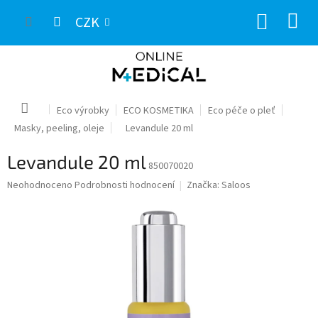
Přejít
NÁKUP
na
CZK
obsah
KOŠÍK
Domů
Eco výrobky
ECO KOSMETIKA
Eco péče o pleť
Masky, peeling, oleje
Levandule 20 ml
Levandule 20 ml
850070020
Průměrné
Neohodnoceno
Podrobnosti hodnocení
Značka:
Saloos
hodnocení
produktu
je
0,0
z
5
hvězdiček.