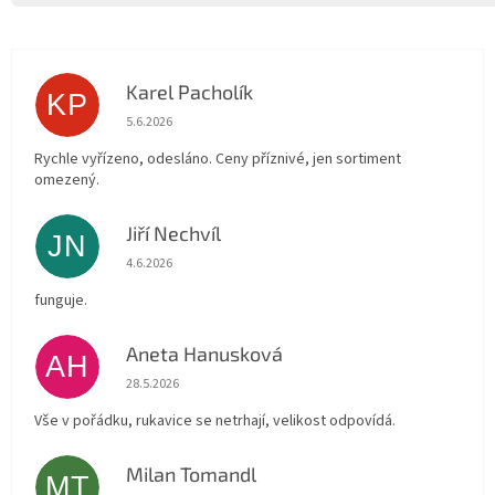
Karel Pacholík
KP
Hodnocení obchodu je 4 z 5 hvězdiček.
5.6.2026
Rychle vyřízeno, odesláno. Ceny příznivé, jen sortiment
omezený.
Jiří Nechvíl
JN
Hodnocení obchodu je 5 z 5 hvězdiček.
4.6.2026
funguje.
Aneta Hanusková
AH
Hodnocení obchodu je 5 z 5 hvězdiček.
28.5.2026
Vše v pořádku, rukavice se netrhají, velikost odpovídá.
Milan Tomandl
MT