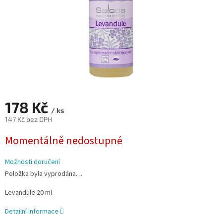
178 Kč
/ ks
147 Kč bez DPH
Měrná
Momentálně nedostupné
cena:
Možnosti doručení
Položka byla vyprodána…
Levandule 20 ml
Detailní informace