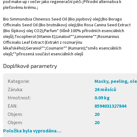
pod make-up i večer jako regenerační péči.;Přírodní alternativa k
pleťovému krému.;
Bio Simmondsia Chinensis Seed Oil (Bio jojobový olej);Bio Borago
Officinalis Seed Oil (Bio brutnákový olej);Bio Rosa Canina Seed Extract
(Bio šípkový olej CO2);Parfum* (Vůně 100% přírodních esenciálních
olejů);Tocopherol (Vitamin E);Linalool**;Limonene**;Rosmarinus
Officinalis Leaf Extract (Extrakt z rozmarýnu
lékařského);Geraniol**;Coumarin** (Kumarin);*směs esenciálních
olejů;**přirozená součást esenciálních olejů
Doplňkové parametry
Kategorie
:
Masky, peeling, ole
Záruka
:
24 měsíců
Hmotnost
:
0.09 kg
EAN
:
8594031327844
Objem
:
20
Objem
:
20
Položka byla vyprodána…