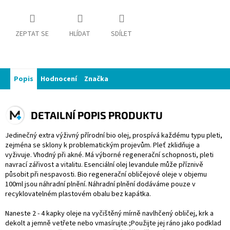
ZEPTAT SE
HLÍDAT
SDÍLET
Popis
Hodnocení
Značka
DETAILNÍ POPIS PRODUKTU
Jedinečný extra výživný přírodní bio olej, prospívá každému typu pleti,
zejména se sklony k problematickým projevům. Pleť zklidňuje a
vyživuje. Vhodný při akné. Má výborné regenerační schopnosti, pleti
navrací zářivost a vitalitu. Esenciální olej levandule může příznivě
působit při nespavosti. Bio regenerační obličejové oleje v objemu
100ml jsou náhradní plnění. Náhradní plnění dodáváme pouze v
recyklovatelném plastovém obalu bez kapátka.
Naneste 2 - 4 kapky oleje na vyčištěný mírně navlhčený obličej, krk a
dekolt a jemně vetřete nebo vmasírujte.;Použijte jej ráno jako podklad