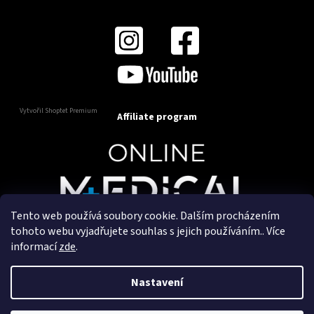
Vytvořil Shoptet Premium
Affiliate program
Tento web používá soubory cookie. Dalším procházením
Copyright 2025
OnlineMedical.cz
. Všechna práva
tohoto webu vyjadřujete souhlas s jejich používáním.. Více
vyhrazena.
informací
zde
.
Vytvořil a marketingově zajišťuje
HyperGroup.cz
Nastavení