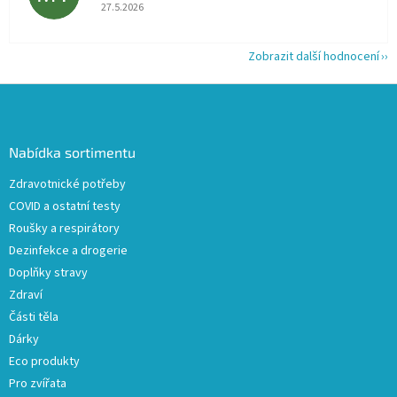
Hodnocení obchodu je 5 z 5 hvězdiček.
27.5.2026
Zobrazit další hodnocení
Z
á
p
a
Nabídka sortimentu
t
Zdravotnické potřeby
í
COVID a ostatní testy
Roušky a respirátory
Dezinfekce a drogerie
Doplňky stravy
Zdraví
Části těla
Dárky
Eco produkty
Pro zvířata