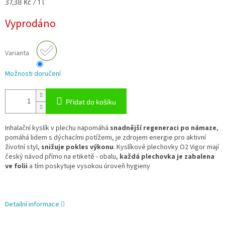
Měrná
37,38 Kč / 1 l
cena:
Vyprodáno
Varianta
Možnosti doručení
Přidat do košíku
Inhalační kyslík v plechu napomáhá
snadnější regeneraci po námaze
,
pomáhá lidem s dýchacími potížemi, je zdrojem energie pro aktivní
životní styl,
snižuje pokles výkonu
.
Kyslíkové plechovky O2 Vigor mají
český návod přímo na etiketě - obalu,
každá plechovka je zabalena
ve folii
a tím poskytuje vysokou úroveň hygieny
Detailní informace