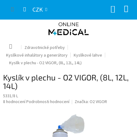
Přejít
NÁKUP
na
CZK
obsah
KOŠÍK
Domů
Zdravotnické potřeby
Kyslíkové inhalátory a generátory
Kyslíkové lahve
Kyslík v plechu - O2 VIGOR, (8L, 12L, 14L)
Kyslík v plechu - O2 VIGOR, (8L, 12L,
14L)
5331/8 L
Průměrné
8 hodnocení
Podrobnosti hodnocení
Značka:
O2 VIGOR
hodnocení
produktu
je
5,0
z
5