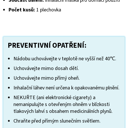
Součást balení:
inhalační maska pro domácí použití
Počet kusů:
1 plechovka
PREVENTIVNÍ OPATŘENÍ:
Nádobu uchovávejte v teplotě ne vyšší než 40℃.
Uchovávejte mimo dosah dětí.
Uchovávejte mimo přímý oheň.
Inhalační láhev není určena k opakovanému plnění.
NEKUŘTE (ani elektronické cigarety) a
nemanipulujte s otevřeným ohněm v blízkosti
tlakových lahví s obsahem medicinálních plynů.
Chraňte před přímým slunečním světlem.