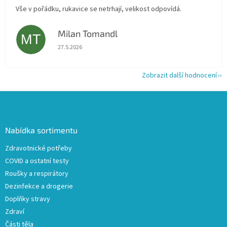
Vše v pořádku, rukavice se netrhají, velikost odpovídá.
Milan Tomandl
MT
Hodnocení obchodu je 5 z 5 hvězdiček.
27.5.2026
Zobrazit další hodnocení
Z
á
p
a
Nabídka sortimentu
t
Zdravotnické potřeby
í
COVID a ostatní testy
Roušky a respirátory
Dezinfekce a drogerie
Doplňky stravy
Zdraví
Části těla