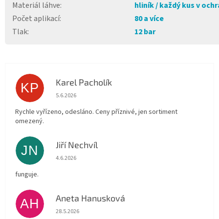
Materiál láhve
:
hliník / každý kus v ochr
Počet aplikací
:
80 a více
Tlak
:
12 bar
Karel Pacholík
KP
Hodnocení obchodu je 4 z 5 hvězdiček.
5.6.2026
Rychle vyřízeno, odesláno. Ceny příznivé, jen sortiment
omezený.
Jiří Nechvíl
JN
Hodnocení obchodu je 5 z 5 hvězdiček.
4.6.2026
funguje.
Aneta Hanusková
AH
Hodnocení obchodu je 5 z 5 hvězdiček.
28.5.2026