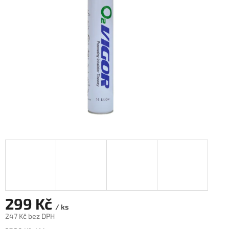
hvězdiček.
299 Kč
/ ks
247 Kč bez DPH