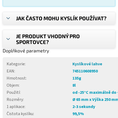
JAK ČASTO MOHU KYSLÍK POUŽÍVAT?
JE PRODUKT VHODNÝ PRO
SPORTOVCE?
Doplňkové parametry
Kategorie
:
Kyslíkové lahve
EAN
:
745110608950
Hmotnost
:
135g
Objem
:
8l
Použití
:
od -25°C maximálně do 
Rozměry
:
Ø 65 mm x Výška 250 m
1 aplikace
:
2-3 sekundy
Čistota kyslíku
:
99,5%