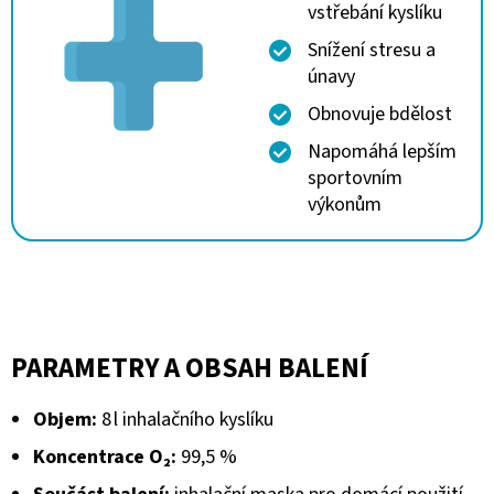
vstřebání kyslíku
Snížení stresu a
únavy
Obnovuje bdělost
Napomáhá lepším
sportovním
výkonům
PARAMETRY A OBSAH BALENÍ
Objem:
8 l inhalačního kyslíku
Koncentrace O₂:
99,5 %