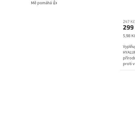
Mě pomáhá 👍
247 Kč
299
Měrná
5,98 Kč
cena:
Vyplňu
HYALU
přírod
proti 
mladist