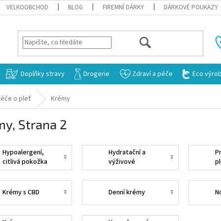
VELKOOBCHOD
BLOG
FIREMNÍ DÁRKY
DÁRKOVÉ POUKAZY
HLEDAT
Doplňky stravy
Drogerie
Zdraví a péče
Eco výro
éče o pleť
Krémy
my
, Strana 2
Hypoalergení,
Hydratační a
P
citlivá pokožka
výživové
p
Krémy s CBD
Denní krémy
N