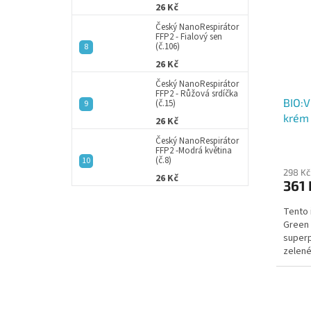
26 Kč
s
o
p
Český NanoRespirátor
d
FFP2 - Fialový sen
r
u
(č.106)
o
k
26 Kč
d
t
Český NanoRespirátor
u
ů
FFP2 - Růžová srdíčka
BIO:V
k
(č.15)
krém 
t
26 Kč
ů
Český NanoRespirátor
FFP2 -Modrá květina
(č.8)
298 Kč
26 Kč
361 
Tento 
Green 
superp
zelené
olivové