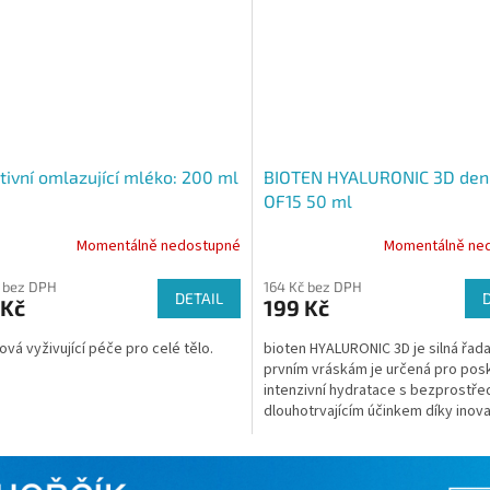
tivní omlazující mléko: 200 ml
BIOTEN HYALURONIC 3D den
OF15 50 ml
Momentálně nedostupné
Momentálně ne
 bez DPH
164 Kč bez DPH
DETAIL
 Kč
199 Kč
vá vyživující péče pro celé tělo.
bioten HYALURONIC 3D je silná řada
prvním vráskám je určená pro pos
intenzivní hydratace s bezprostře
dlouhotrvajícím účinkem díky inov
složení...