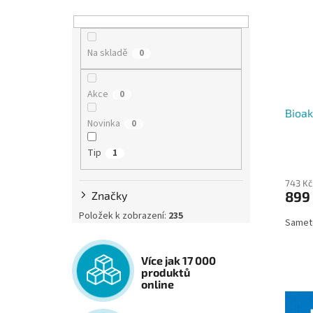
Na skladě
0
Akce
0
Bioak
Novinka
0
Tip
1
743 Kč
899
Značky
Položek k zobrazení:
235
Sameto
Více jak 17 000
produktů
online