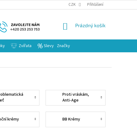
KARIERA
CZK
Přihlášení
NÁKUPNÍ
Prázdný košík
KOŠÍK
bky
Zvířata
Slevy
Značky
roblematická
Proti vráskám,
leť
Anti-Age
oční krémy
BB Krémy