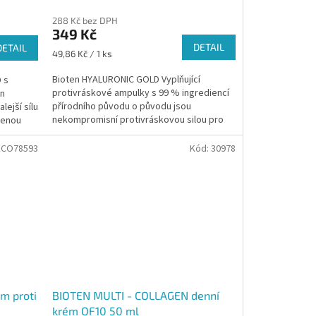
288 Kč bez DPH
349 Kč
DETAIL
DETAIL
Měrná
49,86 Kč / 1 ks
cena:
Bioten HYALURONIC GOLD Vyplňující
 s
protivráskové ampulky s 99 % ingrediencí
in
přírodního původu o původu jsou
lejší sílu
nekompromisní protivráskovou silou pro
zenou
navrácení přirozené...
ECO78593
Kód:
30978
BIOTEN MULTI - COLLAGEN denní
m proti
krém OF10 50 ml