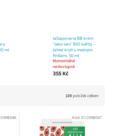
laSaponaria BB krém
pro
"Jako sen" BIO světlý -
30 ml
lehké krytí s matným
finišem, 30 ml
Momentálně
nedostupné
355 Kč
235
položek celkem
CO998046
Kód:
ECO998047