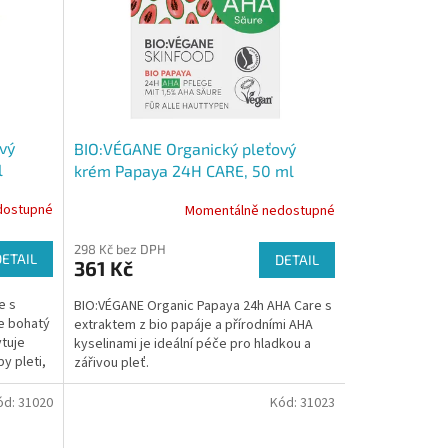
vý
BIO:VÉGANE Organický pleťový
l
krém Papaya 24H CARE, 50 ml
dostupné
Momentálně nedostupné
298 Kč bez DPH
DETAIL
DETAIL
361 Kč
e s
BIO:VÉGANE Organic Papaya 24h AHA Care s
e bohatý
extraktem z bio papáje a přírodními AHA
tuje
kyselinami je ideální péče pro hladkou a
y pleti,
zářivou pleť.
ód:
31020
Kód:
31023