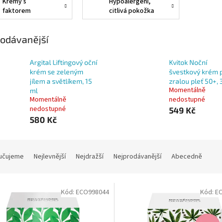
Krémy s
Hypoalergení,
faktorem
citlivá pokožka
odávanější
Argital Liftingový oční
Kvitok Noční
krém se zeleným
švestkový krém 
jílem a světlíkem, 15
zralou pleť 50+, 
Momentálně
ml
Momentálně
nedostupné
nedostupné
549 Kč
580 Kč
učujeme
Nejlevnější
Nejdražší
Nejprodávanější
Abecedně
Kód:
ECO998044
Kód:
E