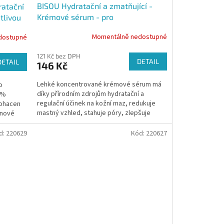
BISOU Hydratační a zmatňující -
atační
Krémové sérum - pro
tlivou
kombinovanou a mastnou pleť, 50
Momentálně nedostupné
dostupné
ml
121 Kč bez DPH
DETAIL
DETAIL
146 Kč
Lehké koncentrované krémové sérum má
o
díky přírodním zdrojům hydratační a
0%
regulační účinek na kožní maz, redukuje
bohacen
mastný vzhled, stahuje póry, zlepšuje
énové
pružnost a dodává pokožce...
d:
220629
Kód:
220627