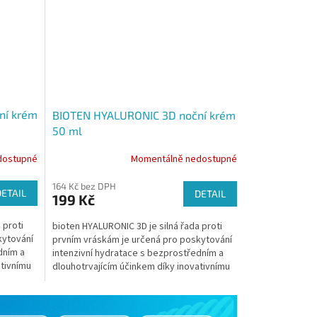
ní krém
BIOTEN HYALURONIC 3D noční krém
50 ml
dostupné
Momentálně nedostupné
164 Kč bez DPH
DETAIL
DETAIL
199 Kč
 proti
bioten HYALURONIC 3D je silná řada proti
kytování
prvním vráskám je určená pro poskytování
dním a
intenzivní hydratace s bezprostředním a
ativnímu
dlouhotrvajícím účinkem díky inovativnímu
složení...