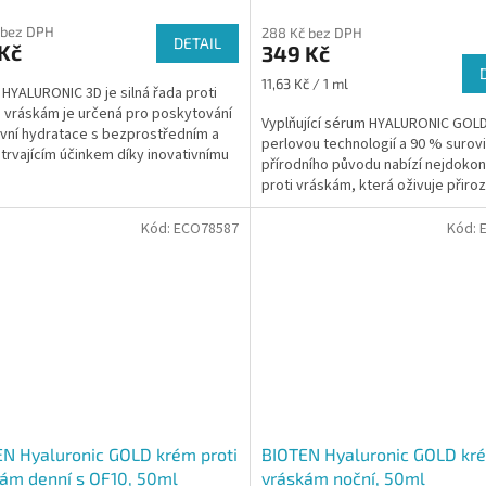
 bez DPH
288 Kč bez DPH
DETAIL
Kč
349 Kč
Měrná
11,63 Kč / 1 ml
 HYALURONIC 3D je silná řada proti
cena:
 vráskám je určená pro poskytování
Vyplňující sérum HYALURONIC GOLD
ivní hydratace s bezprostředním a
perlovou technologií a 90 % surov
trvajícím účinkem díky inovativnímu
přírodního původu nabízí nejdokona
 s...
proti vráskám, která oživuje přiro
mladistvost vaší pleti.
Kód:
ECO78587
Kód:
N Hyaluronic GOLD krém proti
BIOTEN Hyaluronic GOLD kré
ám denní s OF10, 50ml
vráskám noční, 50ml