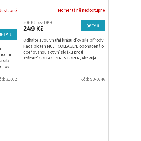
Momentálně nedostupné
dostupné
206 Kč bez DPH
DETAIL
249 Kč
DETAIL
Odhalte svou vnitřní krásu díky síle přírody!
Řada bioten MULTICOLLAGEN, obohacená o
m
oceňovanou aktivní složku proti
encemi
stárnutí COLLAGEN RESTORER, aktivuje 3
í síla
typy pleti vlastního...
zenou
ód:
31032
Kód:
SB-0346