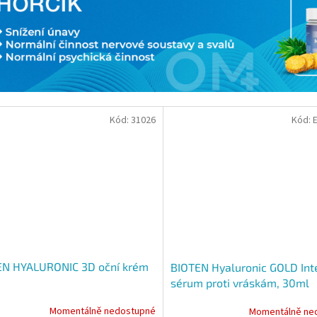
Kód:
31026
Kód:
EN HYALURONIC 3D oční krém
BIOTEN Hyaluronic GOLD Int
sérum proti vráskám, 30ml
Momentálně nedostupné
Momentálně ne