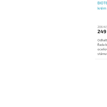
BIOT
krém
206 Kč
249
Odhalt
Řada 
oceňov
stárnu
typy pl