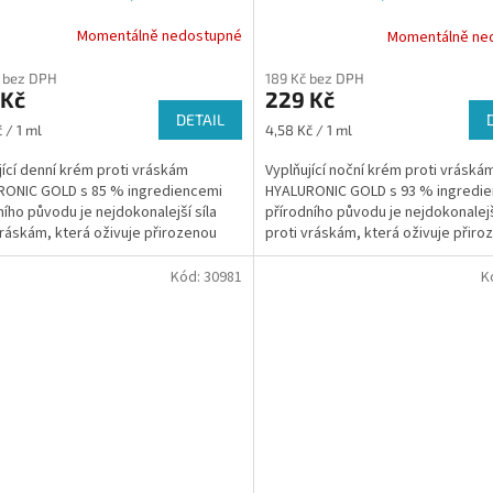
Momentálně nedostupné
Momentálně ne
 bez DPH
189 Kč bez DPH
 Kč
229 Kč
DETAIL
Měrná
 / 1 ml
4,58 Kč / 1 ml
cena:
jící denní krém proti vráskám
Vyplňující noční krém proti vráská
RONIC GOLD s 85 % ingrediencemi
HYALURONIC GOLD s 93 % ingredi
ního původu je nejdokonalejší síla
přírodního původu je nejdokonalejš
vráskám, která oživuje přirozenou
proti vráskám, která oživuje přiro
vost vaší pleti.
mladistvost vaší pleti.
Kód:
30981
K