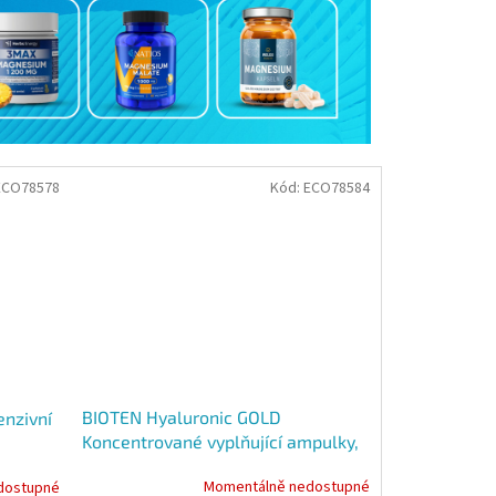
ECO78578
Kód:
ECO78584
BIOTEN Hyaluronic GOLD
enzivní
Koncentrované vyplňující ampulky,
7 denní kůra 7x 1,3 ml
Momentálně nedostupné
dostupné