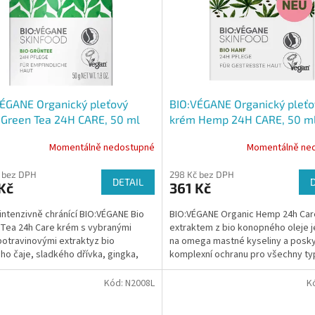
ÉGANE Organický pleťový
BIO:VÉGANE Organický pleťo
Green Tea 24H CARE, 50 ml
krém Hemp 24H CARE, 50 m
Momentálně nedostupné
Momentálně ne
 bez DPH
298 Kč bez DPH
DETAIL
Kč
361 Kč
intenzivně chránící BIO:VÉGANE Bio
BIO:VÉGANE Organic Hemp 24h Car
Tea 24h Care krém s vybranými
extraktem z bio konopného oleje j
otravinovými extraktyz bio
na omega mastné kyseliny a posky
ho čaje, sladkého dřívka, gingka,
komplexní ochranu pro všechny typ
ho oleje je...
které jsou vystaveny...
Kód:
N2008L
K