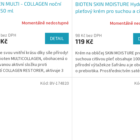
EN MULTI - COLLAGEN noční
BIOTEN SKIN MOISTURE Hydr
 50 ml
pleťový krém pro suchou a ci
pleť 50 ml
Momentálně nedostupné
Momentálně ne
 bez DPH
98 Kč bez DPH
DETAIL
 Kč
119 Kč
e svou vnitřní krásu díky síle přírody!
Krém na obličej SKIN MOISTURE pr
bioten MULTICOLLAGEN, obohacená o
suchoua citlivou pleť obsahuje 10
anou aktivní složku proti
přírodní výtažekze šafránu a je o
tí COLLAGEN RESTORER, aktivuje 3
o prebiotika. Prostřednictvím sat
eti vlastního...
gelově krémové textury...
Kód:
BV-174820
Kó