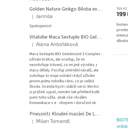
Golden Nature Ginkgo Biloba extrakt 50:1 60mg, 100 kapslí
164 Kč
199 
Jarmila
|
Hodnocení produktu je 5 z 5 hvězdiček.
bioten
Spokojenost
prvním
intenz
Vitalvibe Maca Sextuple BIO Gelatinized 3-Complex, 60 kapslí
dlouho
Alena Antoňáková
|
složení
Hodnocení produktu je 5 z 5 hvězdiček.
Maca Sextuple BIO Gelatinized 3-Complex -
užívám krátce, ale oceňuji, že mi
neovlivňuje trávení, co mi jiné výrobky z
macy dělaly. Pociťuji zmírnění návalů, ale
ovlivňuje to moje usínání i když užívám
jenom jednu tobolku ráno, co je veliká
škoda. Ocenila bych i slabší verzi. Nechci
si prášek sypat, nemám tak přehled kolik
jsem toho užila. Jinak vše chválím.
Komunikace s e - shopem i doručení ok.
Priessnitz Kloubní mazání De Luxe, 200ml
BIOTE
Milan Tomandl
|
Hodnocení produktu je 5 z 5 hvězdiček.
vrásk